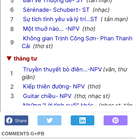
Bàn về Thượng đế- ST
(tản mạn)
Sérénade- Schubert- ST
(nhạc)
Sự tích tình yêu và lý trí...ST
( tản mạn)
Một thuở nào... -NPV
(thơ)
Không gian Trịnh Công Sơn- Phan Thanh
Cải
(thơ st)
▼
tháng tư
Truyền thuyết bò điên...-NPV
(văn, thư
giãn)
Kiếp thiên đường- NPV
(thơ)
Guitar chiều- NPV
(thơ, nhạc st)
Những "Lời tình cuối" khác
-
(nhạc st, tản
Mục lục 2011 - Góc kỷ niệm Phố núi và bạn bè. Chút gì để
mạn)
nhớ!
Share
Hình ảnh lớp 12c-Kontum 1980- NPV
(hình ảnh)
COMMENTS G+/FB