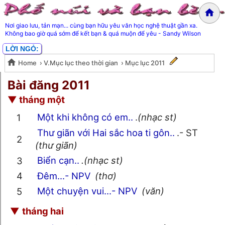
Nơi giao lưu, tản mạn... cùng bạn hữu yêu văn học nghệ thuật gần xa.
Không bao giờ quá sớm để kết bạn & quá muộn để yêu - Sandy Wilson
LỜI NGỎ:
Home
›
V.Mục lục theo thời gian
›
Mục lục 2011
Mục lục 2011
Bài đăng 2011
▼
tháng một
Một khi không có em..
.
(nhạc st)
Thư giãn với Hai sắc hoa ti gôn..
.- ST
(thư giãn)
Biển cạn..
.(nhạc st)
Đêm...- NPV
(thơ)
Một chuyện vui...- NPV
(văn)
▼
tháng hai