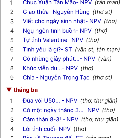
Chúc Xuân Tân Mão- NPV
(tản mạn)
Giao thừa- Nguyên Hùng
(thơ st)
Viết cho ngày sinh nhật- NPV
(thơ)
Ngụ ngôn tình buồn- NPV
(thơ)
Tự tình Valentine- NPV
(thơ)
Tình yêu là gì?- ST
(văn st, tản mạn)
Có những giây phút...- NPV
(văn)
Khúc viễn du...- NPV
(thơ)
Chia - Nguyễn Trọng Tạo
(thơ st)
▼
tháng ba
Đùa với U50... - NPV
(thơ, thư giãn)
Có một ngày tháng 3...- NPV
(thơ)
Cảm thán 8-3! - NPV
(thơ, thư giãn)
Lời tình cuối- NPV
(thơ)