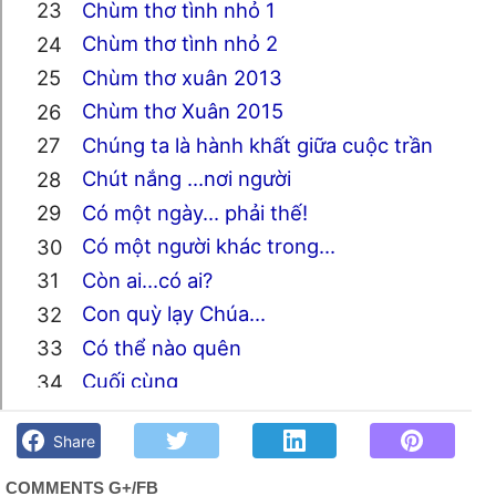
Chùm thơ tình nhỏ 1
Chùm thơ tình nhỏ 2
Chùm thơ xuân 2013
Chùm thơ Xuân 2015
Chúng ta là hành khất giữa cuộc trần
Chút nắng ...nơi người
Có một ngày... phải thế!
Có một người khác trong...
Còn ai...có ai?
Con quỳ lạy Chúa...
Có thể nào quên
Cuối cùng
Trang Thụy Du - Góc kỷ niệm Phố núi và bạn bè. Chút gì để
Cuộc Người
nhớ!
Share
Cùng cạn cuộc Người
Dạ lan xưa...?
COMMENTS G+/FB