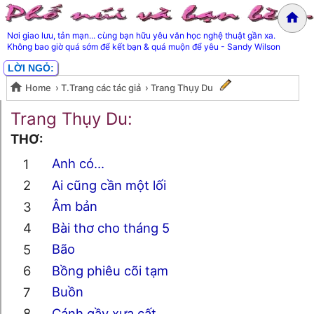
Nơi giao lưu, tản mạn... cùng bạn hữu yêu văn học nghệ thuật gần xa.
Không bao giờ quá sớm để kết bạn & quá muộn để yêu - Sandy Wilson
LỜI NGỎ:
Home
›
T.Trang các tác giả
›
Trang Thụy Du
Trang Thụy Du
Trang Thụy Du:
THƠ:
Anh có...
Ai cũng cần một lối
Âm bản
Bài thơ cho tháng 5
Bão
Bồng phiêu cõi tạm
Buồn
Cánh gầy xưa cất