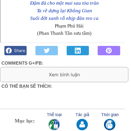
Đậm đà cho một mai sau tỏa tràn
Ta về dựng lại Không Gian
Suối đời xanh vỗ nhịp đàn reo ca
Phạm Phú Hải
(Phan Thanh Tân sưu tầm)
Lục bát mưa- Phạm Phú Hải - Góc kỷ niệm Phố núi và bạn bè.
Chút gì để nhớ!
Share
COMMENTS G+/FB:
3 Comments:
CÓ THỂ BẠN SẼ THÍCH:
Nặc danh
29/9/11
Bài thơ ý tứ hay và lạ... bản độc tấu thật tuyệt để
ta đọc hết bài thơ .. nhưng không thấy giọt mưa
Mục lục:
nào cả ... sao thay thế đuợc mưa tây nguyên hả
bạn ..hihi