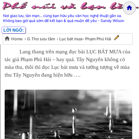
Nơi giao lưu, tản mạn... cùng bạn hữu yêu văn học nghệ thuật gần xa.
Không bao giờ quá sớm để kết bạn & quá muộn để yêu - Sandy Wilson
LỜI NGỎ:
Home
›
G.Thơ sưu tầm
›
Lục bát mưa- Phạm Phú Hải
Lục bát mưa- Phạm Phú Hải
Lang thang trên mạng đọc bài LỤC BÁT MƯA của
tác giả Phạm Phú Hải – hay quá. Tây Nguyên không có
mùa thu, thôi thì đọc Lục bát mưa và tưởng tượng về mùa
thu Tây Nguyên đang hiện hữu ….