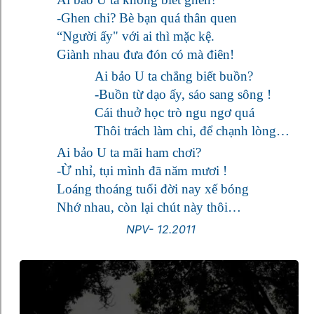
-Ghen chi? Bè bạn quá thân quen
“Người ấy" với ai thì mặc kệ.
Giành nhau đưa đón có mà điên!
Ai bảo U ta chẳng biết buồn?
-Buồn từ dạo ấy, sáo sang sông !
Cái thuở học trò ngu ngơ quá
Thôi trách làm chi, để chạnh lòng…
Ai bảo U ta mãi ham chơi?
-Ừ nhỉ, tụi mình đã năm mươi !
Loáng thoáng tuổi đời nay xế bóng
Nhớ nhau, còn lại chút này thôi…
NPV- 12.2011