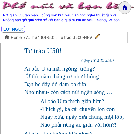
Nơi giao lưu, tản mạn... cùng bạn hữu yêu văn học nghệ thuật gần xa.
Không bao giờ quá sớm để kết bạn & quá muộn để yêu - Sandy Wilson
LỜI NGỎ:
Home
›
A.Thơ 1 (01-50)
›
Tự trào U50! -NPV
Tự trào U50! -NPV
Tự trào U50!
(tặng PT & TL nhé!)
Ai bảo U ta mãi ngóng trông?
-Ừ thì, năm tháng cứ như không
Bạn bè đây đó dăm ba đứa
Nhớ nhau- còn cách núi ngăn sông …
Ai bảo U ta thích giận hờn?
-Thích gì, ba cái chuyện lon con
Ngày xửa, ngày xưa chung một lớp,
Nào phải riêng ai, giận với hờn?!
Ai bảo U ta không biết ghen?