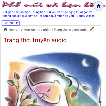
Nơi giao lưu, tản mạn... cùng bạn hữu yêu văn học nghệ thuật gần xa.
Không bao giờ quá sớm để kết bạn & quá muộn để yêu - Sandy Wilson
LỜI NGỎ:
Home
›
V.Mục lục theo nhãn
›
Trang thơ, truyện audio
Trang thơ, truyện audio
Trang thơ, truyện audio
: