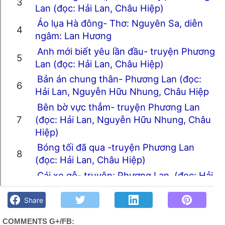
Lan (đọc: Hải Lan, Châu Hiệp)
Áo lụa Hà đông- Thơ: Nguyên Sa, diễn
ngâm: Lan Hương
Anh mới biết yêu lần đầu- truyện Phương
Lan (đọc: Hải Lan, Châu Hiệp)
Bản án chung thân- Phương Lan (đọc:
Hải Lan, Nguyễn Hữu Nhung, Châu Hiệp
Bên bờ vực thẳm- truyện Phương Lan
(đọc: Hải Lan, Nguyễn Hữu Nhung, Châu
Hiệp)
Bóng tối đã qua -truyện Phương Lan
(đọc: Hải Lan, Châu Hiệp)
Cái xe gỗ- truyện: Phương Lan, (đọc: Hải
Trang thơ, truyện audio - Góc kỷ niệm Phố núi và bạn bè.
Lan, Nguyễn Hữu Nhung, Nguyên Hà)
Chút gì để nhớ!
Share
Cầm tờ lịch cuối- thơ Phan Bá Trình
(ngâm: Lan Hương )
COMMENTS G+/FB: