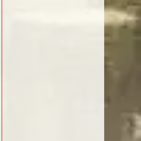
Chút gì để nhớ!