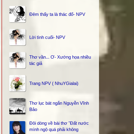
Đêm thấy ta là thác đổ- NPV
Lời tình cuối- NPV
Thơ vần... Ơ- Xướng họa nhiều
tác giả
Trang NPV ( NhuYGialai)
Thơ lục bát ngắn Nguyễn Vĩnh
Bảo
Đôi dòng về bài thơ "Đất nước
mình ngộ quá phải không