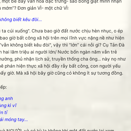
, một bề dày văn hóa đặc trưng- sao bổng giật mình nhận
bú mớm”? Đơn giản VÌ- một chữ VÌ:
THANKS các bạn đã kết nối, share và like
không biết kêu đòi…
ta cúi xuống". Chưa bao giờ đất nước chịu hèn nhục, o ép
bao giờ bất công xã hội trên mọi lĩnh vực nặng nề như hiện
vẫn không biết kêu đòi", vậy thì “lớn” cái nỗi gì? Cụ Tản Đà
n hai lăm triệu ai người lớn/ Nước bốn ngàn năm vẫn trẻ
hường, phủ nhận lịch sử, truyền thống cha ông... này nọ như
hê phán hiện thực xã hội đầy rẫy bất công, con người yếu
ấy giờ. Mà xã hội bây giờ cũng có không ít sự tương đồng.
ếp:
ng anh
ng kì vĩ
n tỉ
cái móng tay…
à NGƯỜI, và có kỳ lạ không khi một đất nước lại xem