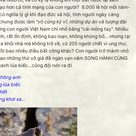
ả tạo hơn cả tính mạng của con người? 8.000 lễ hội mỗi năm-
có nghĩa lý gì khi đạo đức xã hội, tình người ngày càng
 chưng được làm
"vô cùng kỳ vĩ, những dự án và tượng đài
mạng con người Việt Nam chỉ nhỏ bằng "cái móng tay". Nhiều
h, rất ổn định, không bạo loạn, không khủng bố... nhưng tại
a khỏi nhà mà không trở về, có 205 người chết vì ung thư,
Rồi bao nhiêu điều bất công khác? Con người trở thành nhỏ
ch sao những thứ vô giá đã ngàn vạn năm SONG HÀNH CÙNG
xanh lúa biếc…cũng đội nón ra đi
không anh
g lúa biếc
chết
ng khơi xa…