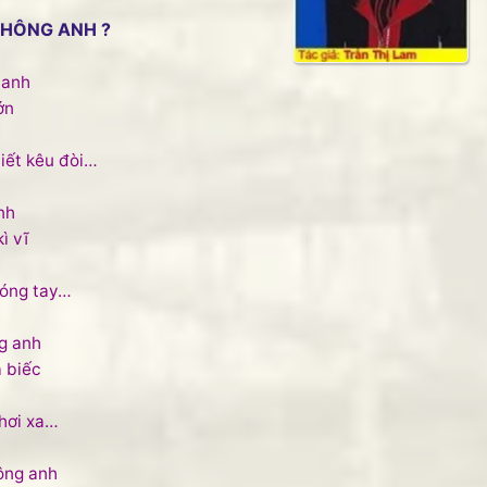
KHÔNG ANH ?
 anh
ớn
iết kêu đòi…
nh
ì vĩ
móng tay…
g anh
a biếc
hơi xa…
ông anh