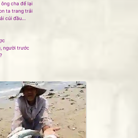
 ông cha để lại
n ta trang trải
ải cúi đầu…
ược
u, người trước
?