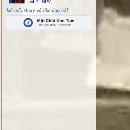
anh?"- NPV
 ủng hộ!
Một Chút Kon Tum
Theo dõi trên Facebook