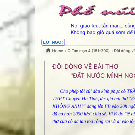
Nơi giao lưu, tản mạn... cù
Không bao giờ quá sớm để 
LỜI NGỎ:
Home
›
C.Tản mạn 4 (151-200)
›
Đôi dòng v
Đôi dòng về bài thơ "Đ
ĐÔI DÒNG VỀ BÀI THƠ
"ĐẤT NƯỚC MÌNH NGỘ Q
Cho phép tôi cúi đầu kính phục cô TR
THPT Chuyên Hà Tĩnh, tác giả bài t
KHÔNG ANH?" đăng lên FB vào 20h ngày 
đã có hơn 2000 lượt chia sẻ. Vì lý do "tế n
thơ của cô đã lan tỏa rộng rãi và đi vào lò