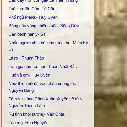
Đâu đây thời con gái- Lê Thanh Hùng
Tuổi thơ tôi- Cẩm Tú Cầu
Phố ngủ Pleiku- Huy Uyên
Bóng cầu vồng chiều xuân- Sông Cửu
Căn bệnh nan y- ST
Nhắn người phía bên kia mùa thu- Miền Ký
Ức
Lá rơi- Thuận Thảo
Trâu già gặm cỏ non- Phan Nhật Bắc
Huế và em- Huy Uyên
Như thiếu nữ đã vào chùa xuống tóc-
Nguyễn Bàng
Tâm sự cùng Đặng Xuân Xuyến về tử vi-
Nguyễn Thanh Lâm
Ru tình khói sương- Văn Châu
Tảo mộ- Hoa Nguyên