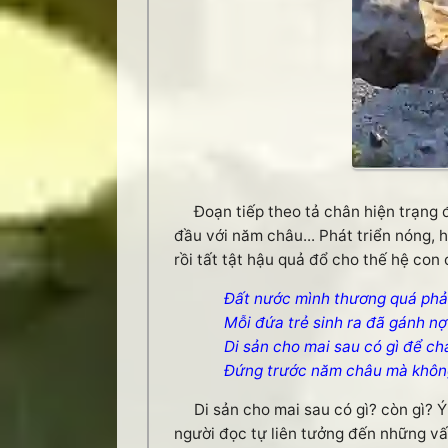
Đoạn tiếp theo tả chân hiện trạng đ
đầu với năm châu... Phát triển nóng,
rồi tất tật hậu quả đổ cho thế hệ con
Đất nước mình thương quá phả
Mỗi đứa trẻ sinh ra đã gánh nợ
Di sản cho mai sau có gì để chá
Đứng trước năm châu mà khôn
Di sản cho mai sau có gì? còn gì? Ý t
người đọc tự liên tưởng đến những vấ