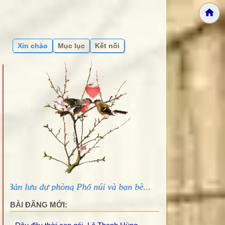
Xin chào
Mục lục
Kết nối
"- NPV
à bạn bè...
BÀI ĐĂNG MỚI: