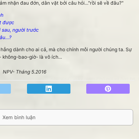
ảm nhận đau đớn, dằn vặt bởi câu hỏi..."rồi sẽ về đâu?"
nh
t được
i sau, người trước
đâu…?
 chẳng dành cho ai cả, mà cho chính mỗi người chúng ta. Sự
 không-bao-giờ- là vô ích...
NPV- Tháng 5.2016
ộ quá phải không anh?"- NPV - Góc kỷ niệm Phố núi và bạn bè. 