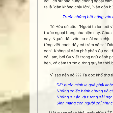
với lịch sử hào hùng chống ngoại xâm
ra là ”dân không chịu lớn“, “vẫn còn 
Trước những bất công vẫn 
Tố Hữu có câu: "Người ta lớn bởi vì 
trước ngoại bang như hiện nay. Chưa 
nay. Người dân vẫn cứ mãi cam chịu, "
từng viết cách đây cả trăm năm: " Dâ
con". Không ai dám phê phán Cụ coi t
cô Lam, bởi Cụ viết trong ngữ cảnh p
hèn, vô cảm trước cường quyền thời b
Vì sao nên nỗi??? Ta đọc khổ thơ ti
Đất nước mình lạ quá phải khô
Những chiếc bánh chưng vô cù
Những dự án và tượng đài nghì
Sinh mạng con người chỉ như 
Một sự so sánh khái quát giữa VẬT v