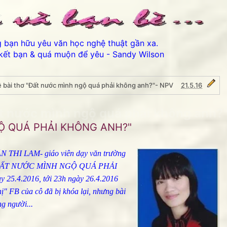
ng bạn hữu yêu văn học nghệ thuật gần xa.
kết bạn & quá muộn để yêu - Sandy Wilson
ề bài thơ "Đất nước mình ngộ quá phải không anh?"- NPV
21.5.16
ất nước mình ngộ quá phải không anh?
UÁ PHẢI KHÔNG ANH?"
ẦN THI LAM- giáo viên dạy văn trường
hơ "ĐẤT NƯỚC MÌNH NGỘ QUÁ PHẢI
25.4.2016, tới 23h ngày 26.4.2016
Thân ái chào các bạn đến với Bản lưu dự phòng Phố núi v
hị" FB của cô đã bị khóa lại, nhưng bài
ng người...