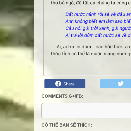
thơ bỏ ngỏ, để tất cả chúng ta cùng c
Đất nước mình rồi sẽ về đâu a
Anh không biết em làm sao biế
Câu hỏi gửi trời xanh, gửi ngườ
Ai trả lời dùm đất nước sẽ về 
Ai, ai trả lời dùm... câu hỏi thực ra
thức tỉnh có thể là muộn màng nhưng-
Đôi dòng về bài thơ "Đất nước mình ng
Share
COMMENTS G+/FB:
2 Comments:
CÓ THỂ BẠN SẼ THÍCH: