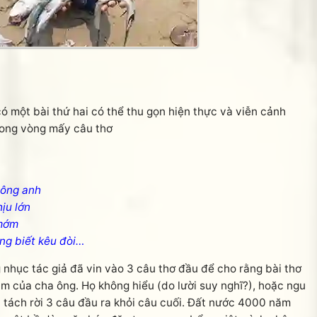
có một bài thứ hai có thể thu gọn hiện thực và viễn cảnh
trong vòng mấy câu thơ
hông anh
ịu lớn
 mớm
ng biết kêu đòi…
hục tác giả đã vin vào 3 câu thơ đầu để cho rằng bài thơ
m của cha ông. Họ không hiểu (do lười suy nghĩ?), hoặc ngu
hi tách rời 3 câu đầu ra khỏi câu cuối. Đất nước 4000 năm