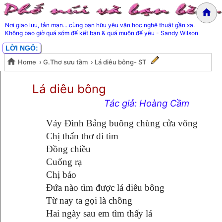
Nơi giao lưu, tản mạn... cùng bạn hữu yêu văn học nghệ thuật gần xa.
Không bao giờ quá sớm để kết bạn & quá muộn để yêu - Sandy Wilson
LỜI NGỎ:
Home
›
G.Thơ sưu tầm
›
Lá diêu bông- ST
Lá diêu bông- ST
Lá diêu bông
Tác giả: Hoàng Cầm
Váy Đình Bảng buông chùng cửa võng
Chị thẩn thơ đi tìm
Đồng chiều
Cuống rạ
Chị bảo
Đứa nào tìm được lá diêu bông
Từ nay ta gọi là chồng
Hai ngày sau em tìm thấy lá