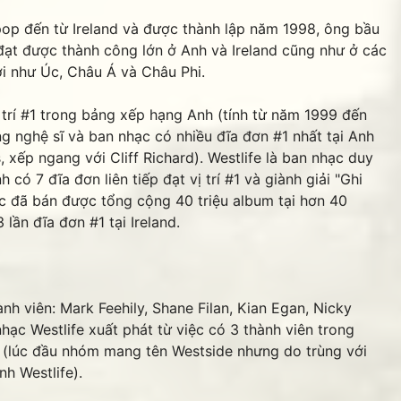
 đến từ Ireland và được thành lập năm 1998, ông bầu
ạt được thành công lớn ở Anh và Ireland cũng như ở các
i như Úc, Châu Á và Châu Phi.
rí #1 trong bảng xếp hạng Anh (tính từ năm 1999 đến
g nghệ sĩ và ban nhạc có nhiều đĩa đơn #1 nhất tại Anh
s, xếp ngang với Cliff Richard). Westlife là ban nhạc duy
có 7 đĩa đơn liên tiếp đạt vị trí #1 và giành giải "Ghi
c đã bán được tổng cộng 40 triệu album tại hơn 40
 lần đĩa đơn #1 tại Ireland.
h viên: Mark Feehily, Shane Filan, Kian Egan, Nicky
ạc Westlife xuất phát từ việc có 3 thành viên trong
) (lúc đầu nhóm mang tên Westside nhưng do trùng với
h Westlife).