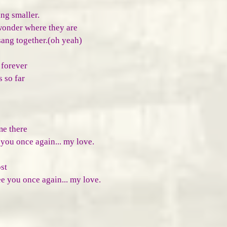
ing smaller.
wonder where they are
sang together.(oh yeah)
 forever
 so far
me there
 you once again... my love.
st
ee you once again... my love.