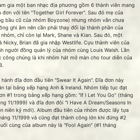
m gia một ban nhạc địa phương gồm 6 thành viên mang
 đơn với tên "Together Girl Forever". Sau đó mẹ của
(ông bầu cũ của nhóm Boyzone) nhưng nhóm vẫn chưa
g ghi âm nên cần phải thay đổi lại thành phần của
i nhóm, chỉ còn lại Mark, Shane và Kian. Sau đó, một
Nicky, Brian đã gia nhập Westlife. Cựu thành viên của
nh người đồng quản lý của nhóm cùng Louis Walsh. Lần
ước công chúng là khi nhóm hát mở màn cho tour diễn của
8.
ành đĩa đơn đầu tiên "Swear It Again". Đĩa đơn này
n tại bảng xếp hạng Anh & Ireland. Nhóm tiếp tục đạt
đơn #1 trong bảng xếp hạng gồm: "If I Let You Go" (tháng
áng 11/1999) và đĩa đơn đôi "I Have A Dream/Seasons In
ên niên kỷ mới). Album đầu tiên của nhóm được lấy tựa
tháng 11/1999 và cũng đạt thành công lớn khi đứng #2
uối cùng của album này là "Fool Again" (#1 tháng