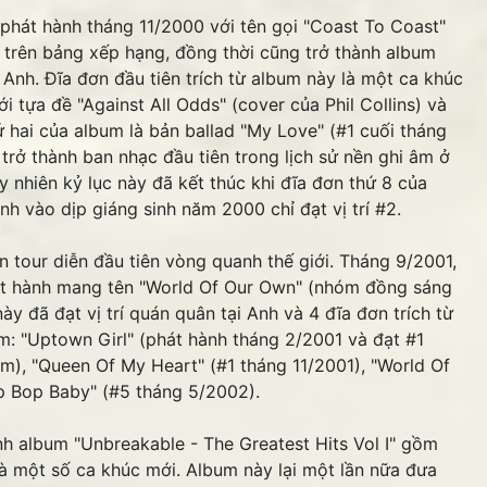
át hành tháng 11/2000 với tên gọi "Coast To Coast"
n trên bảng xếp hạng, đồng thời cũng trở thành album
Anh. Đĩa đơn đầu tiên trích từ album này là một ca khúc
i tựa đề "Against All Odds" (cover của Phil Collins) và
 hai của album là bản ballad "My Love" (#1 cuối tháng
rở thành ban nhạc đầu tiên trong lịch sử nền ghi âm ở
uy nhiên kỷ lục này đã kết thúc khi đĩa đơn thứ 8 của
h vào dịp giáng sinh năm 2000 chỉ đạt vị trí #2.
our diễn đầu tiên vòng quanh thế giới. Tháng 9/2001,
át hành mang tên "World Of Our Own" (nhóm đồng sáng
y đã đạt vị trí quán quân tại Anh và 4 đĩa đơn trích từ
: "Uptown Girl" (phát hành tháng 2/2001 và đạt #1
), "Queen Of My Heart" (#1 tháng 11/2001), "World Of
p Bop Baby" (#5 tháng 5/2002).
 album "Unbreakable - The Greatest Hits Vol I" gồm
à một số ca khúc mới. Album này lại một lần nữa đưa