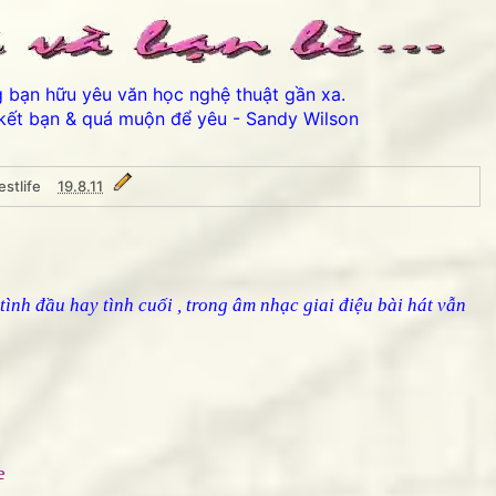
ng bạn hữu yêu văn học nghệ thuật gần xa.
kết bạn & quá muộn để yêu - Sandy Wilson
stlife
19.8.11
e
à tình đầu hay tình cuối , trong âm nhạc giai điệu bài hát vẫn
▶
e