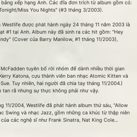
ng bảng xếp hạng Anh. Các đĩa đơn trích từ album gồm có:
"Tonight/Miss You Nights" (#3 tháng 3/2003).
Westlife được phát hành ngày 24 tháng 11 năm 2003 là
đạt #1 tại Anh. Album này đã sinh ra các hit gồm: "Hey
ndy" (Cover của Barry Manilow, #1 tháng 11/2003),
cFadden tuyên bố rời nhóm để dành nhiều thời gian
à Kerry Katona, cựu thành viên ban nhạc Atomic Kitten và
y-Sue. Tuy nhiên, hai người đã chia tay tháng 11/2004.)
m tan rã nhưng sự thực không phải như vậy.
g 11/2004, Westlife đã phát hành album thứ sáu, "Allow
ạc Swing và nhạc Jazz, gồm những ca khúc từ thập niên
của các nghệ sĩ như Frank Sinatra, Nat King Cole...