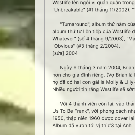
Westlife lên ngôi vị quán quân tro
"Unbreakable" (#1 tháng 11/2002), 
"Turnaround", album thứ năm của 
album thứ tư liên tiếp của Westlife 
Whatever" (số 4 tháng 9/2003), "Ma
"Obvious" (#3 tháng 2/2004).
[sửa] 2004
Ngày 9 tháng 3 năm 2004, Brian M
hơn cho gia đình riêng. (Vợ Brian l
họ đã có hai con gái là Molly & Lill
Nhiều người tin rằng Westlife sẽ sớ
Với 4 thành viên còn lại, vào thán
Us To Be Frank", với phong cách nh
1950, thập niên 1960 được cover lại 
Album đã vươn tới vị trí #3 tại Anh.