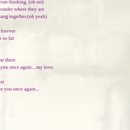
from thinking. (oh no)
wonder where they are
sang together.(oh yeah)
 forever
 so far
me there
 you once again... my love.
st
ee you once again...