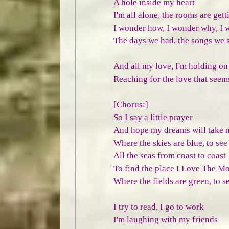
A hole inside my heart
I'm all alone, the rooms are gett
I wonder how, I wonder why, I 
The days we had, the songs we 
And all my love, I'm holding on
Reaching for the love that seems
[Chorus:]
So I say a little prayer
And hope my dreams will take 
Where the skies are blue, to see
All the seas from coast to coast
To find the place I Love The Mo
Where the fields are green, to s
I try to read, I go to work
I'm laughing with my friends