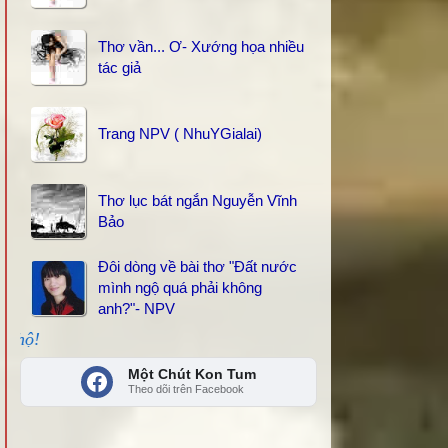
Thơ vần... Ơ- Xướng họa nhiều
tác giả
Trang NPV ( NhuYGialai)
Thơ lục bát ngắn Nguyễn Vĩnh
Bảo
Đôi dòng về bài thơ "Đất nước
mình ngộ quá phải không
anh?"- NPV
THANKS các bạn đã kết nối, share và
Một Chút Kon Tum
Theo dõi trên Facebook