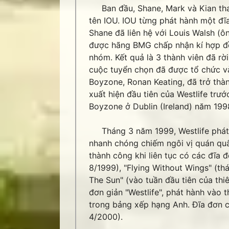
Ban đầu, Shane, Mark và Kian tha
tên IOU. IOU từng phát hành một đĩa
Shane đã liên hệ với Louis Walsh 
được hãng BMG chấp nhận kí hợp đồn
nhóm. Kết quả là 3 thành viên đã rờ
cuộc tuyển chọn đã được tổ chức và 
Boyzone, Ronan Keating, đã trở thà
xuất hiện đầu tiên của Westlife tr
Boyzone ở Dublin (Ireland) năm 199
Tháng 3 năm 1999, Westlife phát h
nhanh chóng chiếm ngôi vị quán quâ
thành công khi liên tục có các đĩa 
8/1999), "Flying Without Wings" (th
The Sun" (vào tuần đầu tiên của thi
đơn giản "Westlife", phát hành vào 
trong bảng xếp hạng Anh. Đĩa đơn c
4/2000).