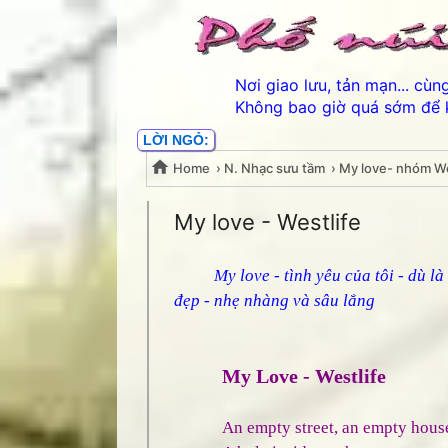
Nơi giao lưu, tản mạn... cù
Không bao giờ quá sớm để 
LỜI NGỎ:
Home
›
N. Nhạc sưu tầm
›
My love- nhóm We
My love- nhóm Westlif
My love - Westlife
My love - tình yêu của tôi - dù l
đẹp - nhẹ nhàng và sâu lắng
My Love - Westlife
An empty street, an empty hous