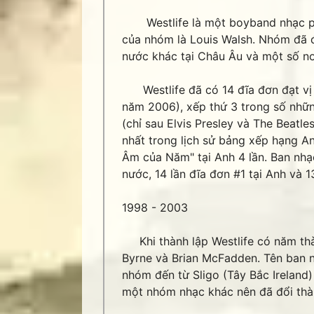
Westlife là một boyband nhạc pop
của nhóm là Louis Walsh. Nhóm đã đ
nước khác tại Châu Âu và một số nơ
Westlife đã có 14 đĩa đơn đạt vị t
năm 2006), xếp thứ 3 trong số nhữn
(chỉ sau Elvis Presley và The Beatle
nhất trong lịch sử bảng xếp hạng Anh 
Âm của Năm" tại Anh 4 lần. Ban nhạ
nước, 14 lần đĩa đơn #1 tại Anh và 13
1998 - 2003
Khi thành lập Westlife có năm thàn
Byrne và Brian McFadden. Tên ban nh
nhóm đến từ Sligo (Tây Bắc Ireland
một nhóm nhạc khác nên đã đổi thàn