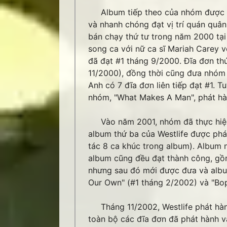
Album tiếp theo của nhóm được ph
và nhanh chóng đạt vị trí quán quâ
bán chạy thứ tư trong năm 2000 tại 
song ca với nữ ca sĩ Mariah Carey vớ
đã đạt #1 tháng 9/2000. Đĩa đơn thứ
11/2000), đồng thời cũng đưa nhóm t
Anh có 7 đĩa đơn liên tiếp đạt #1. T
nhóm, "What Makes A Man", phát hàn
Vào năm 2001, nhóm đã thực hiện t
album thứ ba của Westlife được ph
tác 8 ca khúc trong album). Album nà
album cũng đều đạt thành công, gồm
nhưng sau đó mới được đưa và album
Our Own" (#1 tháng 2/2002) và "Bo
Tháng 11/2002, Westlife phát hành
toàn bộ các đĩa đơn đã phát hành v