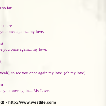
 so far
s there
 you once again... my love.
st
ee you once again... my love.
e)
yeah), to see you once again my love. (oh my love)
st
ee you once again.... My Love.
nd) - http://www.westlife.com/