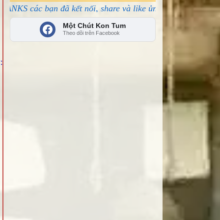
ạn đã kết nối, share và like ủng hộ!
Một Chút Kon Tum
Theo dõi trên Facebook
: