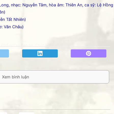
 Long, nhạc: Nguyễn Tâm, hòa âm: Thiên An, ca sỹ: Lệ Hồng
ên)
ễn Tất Nhiên)
ơ: Văn Châu)
Phố núi và bạn bè. Chút gì để nhớ!