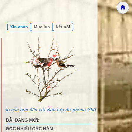
Xin chào
Mục lục
Kết nối
đến với Bản lưu dự phòng Phố núi và bạn bè...
BÀI ĐĂNG MỚI:
ĐỌC NHIỀU CÁC NĂM: