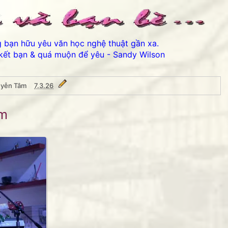
ng bạn hữu yêu văn học nghệ thuật gần xa.
kết bạn & quá muộn để yêu - Sandy Wilson
uyễn Tâm
7.3.26
m
âm
Thân ái chào các bạn 