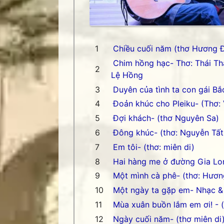
Chiều cuối năm (thơ Hương Đ
Chim hồng hạc- Thơ: Thái Th
Lệ Hồng
Duyên của tình ta con gái Bắ
Đoản khúc cho Pleiku- (Thơ:
Đợi khách- (thơ Nguyên Sa)
Đông khúc- (thơ: Nguyễn Tất
Em tôi- (thơ: miên di)
Hai hàng me ở đường Gia Lon
Một mình cà phê- (thơ: Hươ
Một ngày ta gặp em- Nhạc &
Mùa xuân buồn lắm em ơi! - 
Ngày cuối năm- (thơ miên di