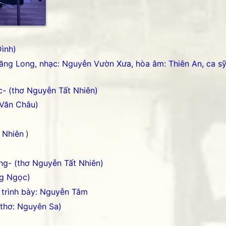
THANKS các b
ình)
ăng Long, nhạc: Nguyễn Vườn Xưa, hòa âm: Thiên An, ca sỹ
c- (thơ Nguyễn Tất Nhiên)
 Văn Châu)
 Nhiên
)
g- (thơ Nguyễn Tất Nhiên)
ng Ngọc)
 trình bày: Nguyễn Tâm
(thơ: Nguyên Sa)
)