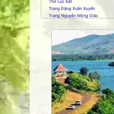
Thơ Lục bát
Trang Đặng Xuân Xuyến
Trang Nguyễn Mộng Giác
Trang nhạc Võ Tá Hân
Trang Phạm Duy
Trang thơ Hoàng Nguyên Chươn
Trang thơ Thụy Du
Trang thơ+ Luân Hoán
Trang VHNT Thanh niên
Truyện.com
Văn chương Việt