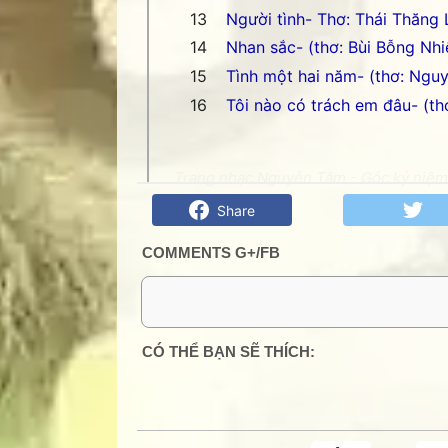
Người tình- Thơ: Thái Thăng
Nhan sắc- (thơ: Bùi Bỗng Nhi
Tình một hai năm- (thơ: Nguy
Tôi nào có trách em đâu- (th
Trang nhạc Nguyễn Tâm - Góc kỷ niệm 
Share
COMMENTS G+/FB
0 Comment:
CÓ THỂ BẠN SẼ THÍCH: