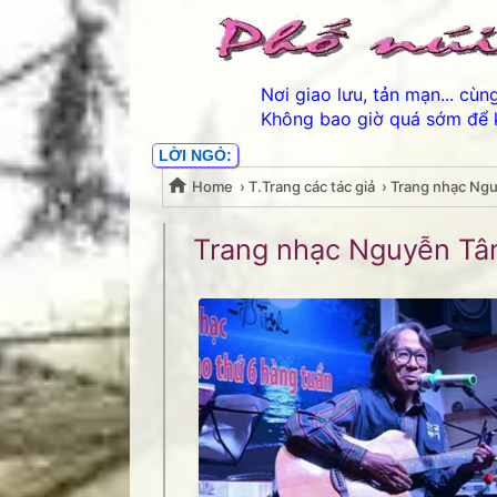
Nơi giao lưu, tản mạn... cù
Không bao giờ quá sớm để 
LỜI NGỎ:
Home
›
T.Trang các tác giả
›
Trang nhạc Ng
Trang nhạc Nguyễn Tâ
Trang nhạc Nguyễn T