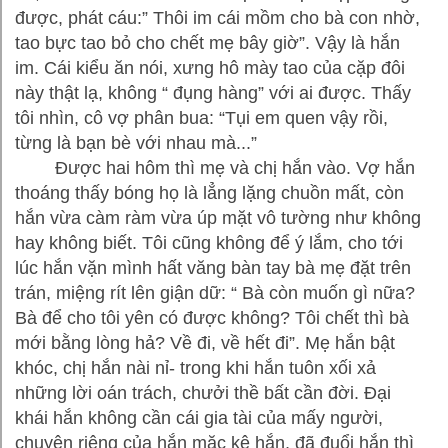
được, phát cáu:” Thôi im cái mồm cho bà con nhờ,
tao bực tao bỏ cho chết mẹ bây giờ”. Vậy là hắn
im. Cái kiểu ăn nói, xưng hô mày tao của cặp đôi
này thật lạ, không “ đụng hàng” với ai được. Thấy
tôi nhìn, cô vợ phân bua: “Tụi em quen vậy rồi,
từng là bạn bè với nhau mà...”
Được hai hôm thì mẹ và chị hắn vào. Vợ hắn
thoáng thấy bóng họ là lẳng lặng chuồn mất, còn
hắn vừa càm ràm vừa úp mặt vô tường như không
hay không biết. Tôi cũng không để ý lắm, cho tới
lúc hắn vặn mình hất văng bàn tay bà mẹ đặt trên
trán, miệng rít lên giận dữ: “ Bà còn muốn gì nữa?
Bà để cho tôi yên có được không? Tôi chết thì bà
mới bằng lòng hả? Về đi, về hết đi”. Mẹ hắn bật
khóc, chị hắn nài nỉ- trong khi hắn tuôn xối xả
những lời oán trách, chưởi thề bất cần đời. Đại
khái hắn không cần cái gia tài của mấy người,
chuyện riêng của hắn mặc kệ hắn, đã đuổi hắn thì