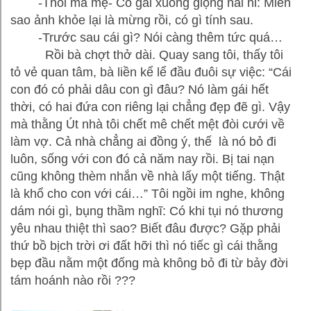
-Thôi mà mẹ- Cô gái xuống giọng nài nỉ: Miễn
sao ảnh khỏe lại là mừng rồi, có gì tính sau.
-Trước sau cái gì? Nói càng thêm tức quá…
Rồi bà chợt thở dài. Quay sang tôi, thấy tôi
tỏ vẻ quan tâm, bà liền kể lể đầu đuôi sự việc: “Cái
con đó có phải dâu con gì đâu? Nó làm gái hết
thời, có hai đứa con riêng lại chẳng đẹp đẽ gì. Vậy
mà thằng Út nhà tôi chết mê chết mệt đòi cưới về
làm vợ. Cả nhà chẳng ai đồng ý, thế là nó bỏ đi
luôn, sống với con đó cả năm nay rồi. Bị tai nạn
cũng không thèm nhắn về nhà lấy một tiếng. Thật
là khổ cho con với cái…” Tôi ngồi im nghe, không
dám nói gì, bụng thầm nghĩ: Có khi tụi nó thương
yêu nhau thiệt thì sao? Biết đâu được? Gặp phải
thứ bồ bịch trời ơi đất hỡi thì nó tiếc gì cái thằng
bẹp đầu nằm một đống mà không bỏ đi từ bảy đời
tám hoánh nào rồi ???