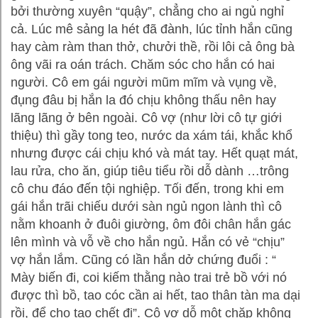
bởi thường xuyên “quậy”, chẳng cho ai ngủ nghỉ
cả. Lúc mê sảng la hét đã đành, lúc tỉnh hắn cũng
hay càm ràm than thở, chưởi thề, rồi lôi cả ông bà
ông vãi ra oán trách. Chăm sóc cho hắn có hai
người. Cô em gái người mũm mĩm và vụng về,
đụng đâu bị hắn la đó chịu không thấu nên hay
lãng lãng ở bên ngoài. Cô vợ (như lời cô tự giới
thiệu) thì gầy tong teo, nước da xám tái, khắc khổ
nhưng được cái chịu khó và mát tay. Hết quạt mát,
lau rửa, cho ăn, giúp tiêu tiểu rồi dỗ dành …trông
cô chu đáo đến tội nghiệp. Tối đến, trong khi em
gái hắn trãi chiếu dưới sàn ngủ ngon lành thì cô
nằm khoanh ở đuôi giường, ôm đôi chân hắn gác
lên mình và vỗ về cho hắn ngủ. Hắn có vẻ “chịu”
vợ hắn lắm. Cũng có lần hắn dở chứng đuổi : “
Mày biến đi, coi kiếm thằng nào trai trẻ bồ với nó
được thì bồ, tao cóc cần ai hết, tao thân tàn ma dại
rồi, để cho tao chết đi”. Cô vợ dỗ một chặp không