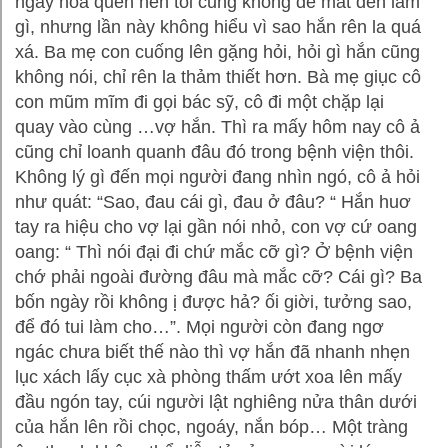
ngày hóa quen nên tôi cũng không để mắt đến làm
gì, nhưng lần này không hiểu vì sao hắn rên la quá
xá. Ba mẹ con cuống lên gặng hỏi, hỏi gì hắn cũng
không nói, chỉ rên la thảm thiết hơn. Bà mẹ giục cô
con mũm mĩm đi gọi bác sỹ, cô đi một chặp lại
quay vào cùng …vợ hắn. Thì ra mấy hôm nay cô ả
cũng chỉ loanh quanh đâu đó trong bệnh viện thôi.
Không lý gì đến mọi người đang nhìn ngó, cô ả hỏi
như quát: “Sao, đau cái gì, đau ở đâu? “ Hắn huơ
tay ra hiệu cho vợ lại gần nói nhỏ, con vợ cứ oang
oang: “ Thì nói đại đi chứ mắc cỡ gì? Ở bệnh viện
chớ phải ngoài đường đâu mà mắc cỡ? Cái gì? Ba
bốn ngày rồi không ị được hả? ối giời, tưởng sao,
để đó tui làm cho…”. Mọi người còn đang ngơ
ngác chưa biết thế nào thì vợ hắn đã nhanh nhẹn
lục xách lấy cục xà phòng thấm ướt xoa lên mấy
đầu ngón tay, cúi người lật nghiêng nửa thân dưới
của hắn lên rồi chọc, ngoáy, nắn bóp… Một tràng