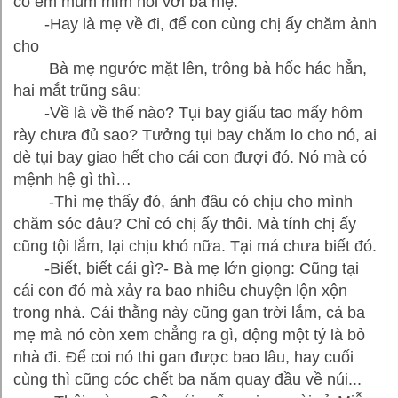
cô em mũm mĩm nói với bà mẹ:
-Hay là mẹ về đi, để con cùng chị ấy chăm ảnh
cho
Bà mẹ ngước mặt lên, trông bà hốc hác hẳn,
hai mắt trũng sâu:
-Về là về thế nào? Tụi bay giấu tao mấy hôm
rày chưa đủ sao? Tưởng tụi bay chăm lo cho nó, ai
dè tụi bay giao hết cho cái con đượi đó. Nó mà có
mệnh hệ gì thì…
-Thì mẹ thấy đó, ảnh đâu có chịu cho mình
chăm sóc đâu? Chỉ có chị ấy thôi. Mà tính chị ấy
cũng tội lắm, lại chịu khó nữa. Tại má chưa biết đó.
-Biết, biết cái gì?- Bà mẹ lớn giọng: Cũng tại
cái con đó mà xảy ra bao nhiêu chuyện lộn xộn
trong nhà. Cái thằng này cũng gan trời lắm, cả ba
mẹ mà nó còn xem chẳng ra gì, động một tý là bỏ
nhà đi. Để coi nó thi gan được bao lâu, hay cuối
cùng thì cũng cóc chết ba năm quay đầu về núi...