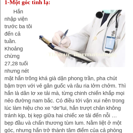
1-Một góc tình lạ:
Hắn
nhập viện
trước ba tôi
đến cả
tuần.
Khoảng
chừng
27,28 tuổi
nhưng nét
mặt hắn trông khá già dặn phong trần, pha chút
bậm trợn với vẻ gân guốc và râu ria lởm chởm. Thì
hắn là dân lơ xe tải mà, từng chinh chiến khắp mọi
nẻo đường nam bắc. Có điều tới vận xui nên trong
lúc làm hiệu cho xe “de”lui, hắn trượt chân không
tránh kịp, bị kẹp giữa hai chiếc xe tải đến nỗi …
bẹp đầu và chấn thương tùm lum. Nằm liệt ở một
góc, nhưng hắn trở thành tâm điểm của cả phòng