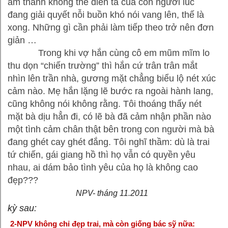
âm thanh không thể diễn tả của con người lúc
đang giải quyết nỗi buồn khó nói vang lên, thế là
xong. Những gì cần phải làm tiếp theo trở nên đơn
giản …
Trong khi vợ hắn cùng cô em mũm mĩm lo
thu dọn “chiến trường” thì hắn cứ trân trân mắt
nhìn lên trần nhà, gương mặt chẳng biểu lộ nét xúc
cảm nào. Mẹ hắn lặng lẽ bước ra ngoài hành lang,
cũng không nói không rằng. Tôi thoáng thấy nét
mặt bà dịu hẳn đi, có lẽ bà đã cảm nhận phần nào
một tình cảm chân thật bên trong con người mà bà
đang ghét cay ghét đắng. Tôi nghĩ thầm: dù là trai
tứ chiến, gái giang hồ thì họ vẫn có quyền yêu
nhau, ai dám bảo tình yêu của họ là không cao
đẹp???
NPV- tháng 11.2011
kỳ sau:
2-NPV không chỉ đẹp trai, mà còn giống bác sỹ nữa: