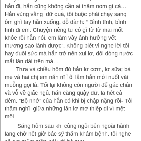
hắn đi, hắn cũng không cần ai thăm nom gì cả…
Hắn vùng vằng dữ quá, tôi buộc phải chạy sang
ôm ghì tay hắn xuống, dỗ dành: “ Bình tĩnh, bình
tĩnh đi em. Chuyện riêng tư có gì từ từ mai mốt
khỏe rồi hẳn nói, em làm vầy ảnh hưởng vết
thương sao lành được”. Không biết vì nghe lời tôi
hay đuối sức mà hắn trở nên xụi lơ, đôi dòng nước
mắt lăn dài trên má…
Trưa và chiều hôm đó hắn lơ cơm, lơ sữa; bà
mẹ và hai chị em năn nĩ ỉ ôi lắm hắn mới nuốt vài
muỗng gọi là. Tối lại không còn người để gác chân
và vỗ về giấc ngủ, hắn càng quậy dữ, la hét cả
đêm. “Bộ nhớ” của hắn có khi bị chập nặng rồi- Tôi
thầm nghĩ giữa những lần lơ mơ thiếp đi vì mệt
mõi.
Sáng hôm sau khi cùng ngồi bên ngoài hành
lang chờ hết giờ bác sỹ thăm khám bệnh, tôi nghe