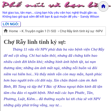
Nơi giao lưu, tản mạn... cùng bạn hữu yêu văn học nghệ thuật gần xa.
Không bao giờ quá sớm để kết bạn & quá muộn để yêu - Sandy Wilson
LỜI NGỎ:
Home
›
K.Truyện ngắn 1 (1-50)
›
Chợ Rẫy linh tinh ký sự -NPV
Chợ Rẫy linh tinh ký sự -NPV
Chợ Rẫy linh tinh ký sự:
Tháng 11 vừa rồi NPV phải đưa ba vào bệnh viện Chợ Rẫy
để mổ cột sống. Chỉ hai tuần thôi, nhưng đã chứng kiến bao
nhiêu cảnh đời khốn khó; những hình ảnh bệnh tật, tai nạn
thương tâm; những ám ảnh mất ngủ, những nỗi buồn và đôi
niềm vui hiếm hoi…Và thấy mình vẫn còn may mắn, hạnh phúc
hơn bao người trên cõi đời này. Xin chân thành cám ơn Anh
Bình, BS Tùng và tập thể Y Bác sỹ Khoa ngoại thần kinh đã tận
tâm chu đáo vì người bệnh. Nhớ mãi các bạn Phước, Tân,
Phương, Luật, Kiêm… đã thường xuyên lui tới chia sẽ với NPV
những giây phút trống vắng, suy tư…