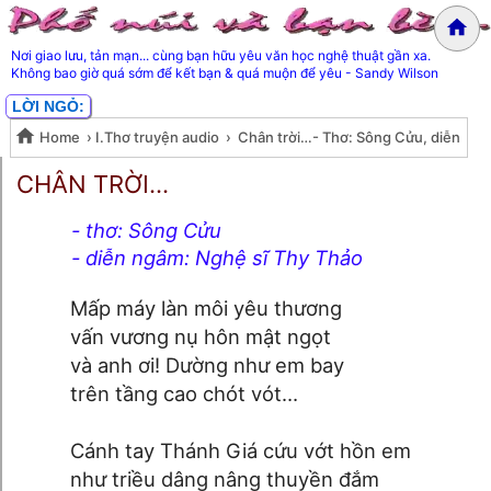
Nơi giao lưu, tản mạn... cùng bạn hữu yêu văn học nghệ thuật gần xa.
Không bao giờ quá sớm để kết bạn & quá muộn để yêu - Sandy Wilson
LỜI NGỎ:
Home
›
I.Thơ truyện audio
›
Chân trời…- Thơ: Sông Cửu, diễn
Chân trời…- Thơ: Sông Cửu,
ngâm: Thy Thảo
CHÂN TRỜI…
diễn ngâm: Thy Thảo
- thơ: Sông Cửu
- diễn ngâm: Nghệ sĩ Thy Thảo
▶
Mấp máy làn môi yêu thương
vấn vương nụ hôn mật ngọt
và anh ơi! Dường như em bay
trên tầng cao chót vót…
Cánh tay Thánh Giá cứu vớt hồn em
như triều dâng nâng thuyền đắm