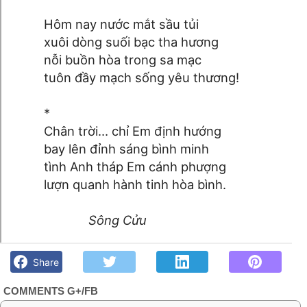
Hôm nay nước mắt sầu tủi
xuôi dòng suối bạc tha hương
nỗi buồn hòa trong sa mạc
tuôn đầy mạch sống yêu thương!
*
Chân trời… chỉ Em định hướng
bay lên đỉnh sáng bình minh
tình Anh tháp Em cánh phượng
lượn quanh hành tinh hòa bình.
Sông Cửu
Chân trời…- Thơ: Sông Cửu, diễn ngâm: Thy Thảo - Góc kỷ
niệm Phố núi và bạn bè. Chút gì để nhớ!
Share
COMMENTS G+/FB