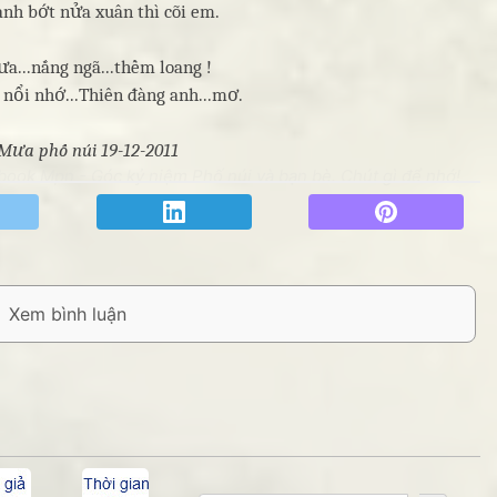
anh bớt nửa xuân thì cõi em.
ưa...nắng ngã...thềm loang !
 nổi nhớ...Thiên đàng anh...mơ.
Mưa phố núi 19-12-2011
obook Mpn - Góc kỷ niệm Phố núi và bạn bè. Chút gì để nhớ!