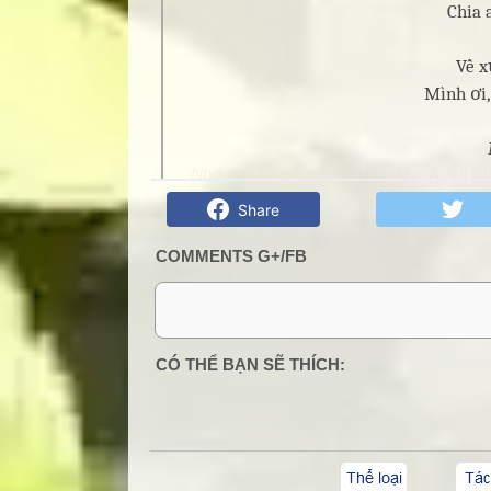
Chia 
Về x
Mình ơi,
Nhớ anh từ cõi nắng xưa... Thơ & audi
Share
COMMENTS G+/FB
0 Comment:
CÓ THỂ BẠN SẼ THÍCH: