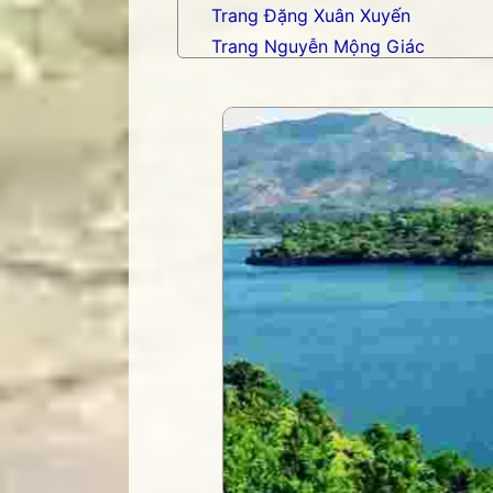
Trang Đặng Xuân Xuyến
Trang Nguyễn Mộng Giác
Trang nhạc Võ Tá Hân
Trang Phạm Duy
Trang thơ Hoàng Nguyên Chươn
Trang thơ Thụy Du
Trang thơ+ Luân Hoán
Trang VHNT Thanh niên
Truyện.com
Văn chương Việt