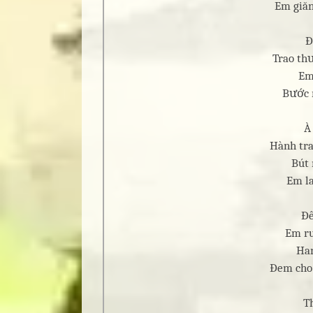
Em giăn
Đ
Trao th
Em
Bước 
À
Hành tra
Bút 
Em la
Đê
Em ru
Han
Đem cho 
T