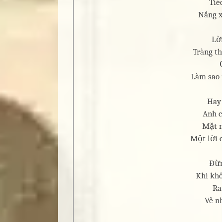
Tiế
Nắng x
Lờ
Tràng t
Làm sao
Hay
Anh c
Mặt n
Một lời c
Đừn
Khi khô
Ra
Về n