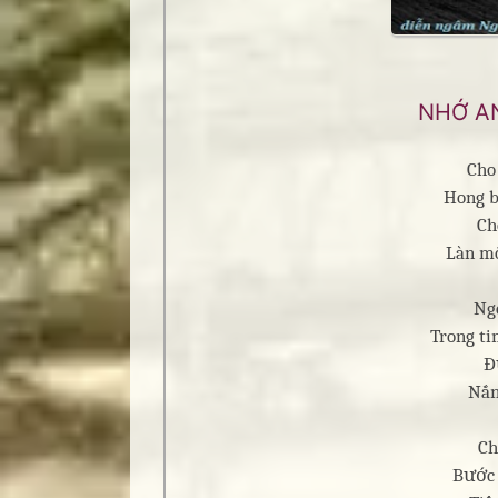
NHỚ AN
Cho
Hong b
Ch
Làn mô
Ng
Trong t
Đ
Nắn
Ch
Bước 