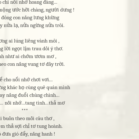
o chi nổi nhớ hoang đàng...
mộng ước hỡi chàng, người dưng !
đông con nắng lưng khừng
y nửa lạ, nửa ngừng nửa trôi.
ng ai lúng liếng vành môi ,
 lời ngọt lịm trau dồi ý thơ.
nh như ai chớm ươm mơ ,
heo con nắng vung tơ đầy trời.
ể cho nổi nhớ chơi vơi...
ng khác họ cùng quê quán mình
say nắng đuổi chùng chình...
.. nỗi nhớ...tang tình...thả mơ
***
i buồn theo mỗi câu thơ ,
m thả sợi chỉ tơ tung hoành.
ó đưa gió đẩy, nắng hanh !