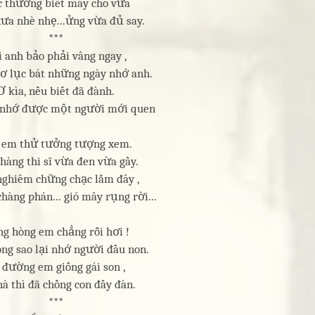
c thương biết mấy cho vừa
ưa nhè nhẹ...ửng vừa đủ say.
***
i anh bảo phải vâng ngay ,
hơ lục bát những ngày nhớ anh.
Ơ kìa, nếu biết đã đành.
 nhớ được một người mới quen
 em thử tưởng tượng xem.
hàng thi sĩ vừa đen vừa gầy.
ghiêm chững chạc lắm đây ,
hàng phán... gió mây rụng rời...
g hòng em chẳng rỗi hơi !
THANKS các bạn đ
ng sao lại nhớ người đầu non.
 đường em giống gái son ,
hà thì đã chồng con đầy đàn.
***