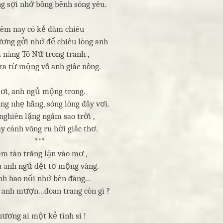
g sợi nhớ bồng bềnh sóng yêu.
êm nay có kẻ đăm chiêu
ương gởi nhớ để chiều lòng anh
 nàng Tố Nữ trong tranh ,
ra từ mộng vỗ anh giấc nồng.
 ơi, anh ngủ mộng trong.
ng nhẹ hẫng, sóng lòng đầy vơi.
nghiên lặng ngắm sao trời ,
y cánh võng ru hời giấc thơ.
***
m tàn trăng lặn vào mơ ,
 anh ngủ dệt tơ mộng vàng.
h hao nổi nhớ bên đàng...
anh mượn...đoan trang còn gì ?
hương ai một kẻ tình si !