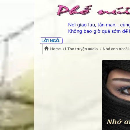
Nơi giao lưu, tản mạn... cù
Không bao giờ quá sớm để 
LỜI NGỎ:
Home
›
I.Thơ truyện audio
›
Nhớ anh từ cõi
Nhớ anh từ cõi nắng xư