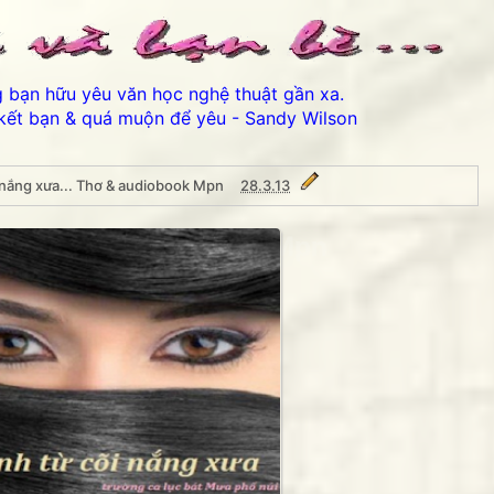
ng bạn hữu yêu văn học nghệ thuật gần xa.
kết bạn & quá muộn để yêu - Sandy Wilson
 nắng xưa... Thơ & audiobook Mpn
28.3.13
a... Thơ & audiobook Mpn
Thân ái chào các bạn đến vớ