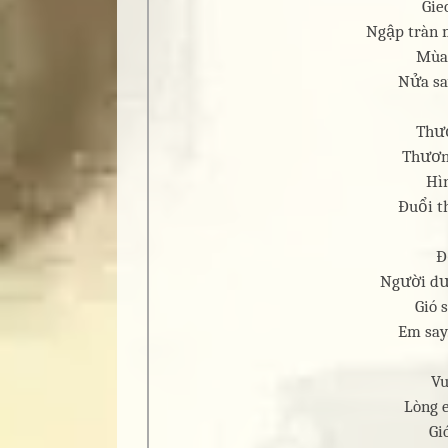
Gie
Ngập tràn 
Mùa 
Nửa sa
Thươ
Thương
Hì
Đuổi t
Đ
Người dư
Gió 
Em say.
Vu
Lòng e
Gi