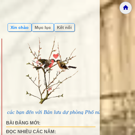
Xin chào
Mục lục
Kết nối
i Bản lưu dự phòng Phố núi và bạn bè...
BÀI ĐĂNG MỚI:
ĐỌC NHIỀU CÁC NĂM: