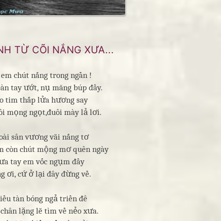
H TỪ CÕI NẮNG XƯA...
 em chút nắng trong ngần !
àn tay ướt, nụ măng búp đầy.
o tim thắp lửa hương say
i mọng ngọt,đuôi mày lả lơi.
oài sân vương vãi nắng tơ
im còn chút mộng mơ quên ngày
ưa tay em vốc ngụm đầy
g ơi, cứ ở lại đây đừng về.
iều tàn bóng ngả triền đê
chân lặng lẽ tìm về nẻo xưa.