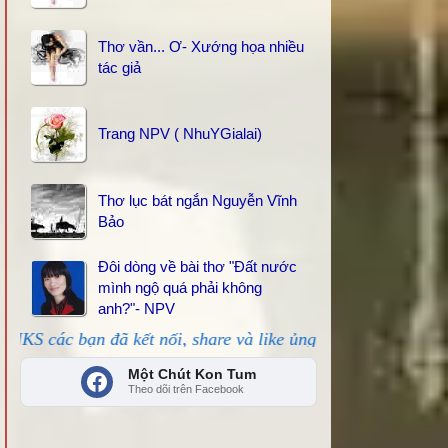
Thơ vần... Ơ- Xướng họa nhiều
tác giả
Trang NPV ( NhuYGialai)
Thơ lục bát ngắn Nguyễn Vĩnh
Bảo
Đôi dòng về bài thơ "Đất nước
mình ngộ quá phải không
anh?"- NPV
ã kết nối, share và like ủng hộ!
Một Chút Kon Tum
Theo dõi trên Facebook