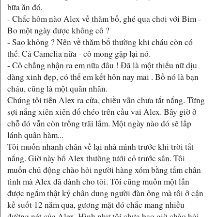
bữa ăn đó.
- Chắc hôm nào Alex về thăm bố, ghé qua chơi với Bim -
Bo một ngày được không cô ?
- Sao không ? Nên về thăm bố thường khi cháu còn có
thể. Cả Camelia nữa - cô mong gặp lại nó.
- Cô chẳng nhận ra em nữa đâu ! Đã là một thiếu nữ dịu
dàng xinh đẹp, có thể em kết hôn nay mai . Bồ nó là bạn
cháu, cũng là một quân nhân.
Chúng tôi tiễn Alex ra cửa, chiều vẫn chưa tắt nắng. Từng
sợi nắng xiên xiên đổ chéo trên cầu vai Alex. Bây giờ ở
chỗ đó vẫn còn trống trãi lắm. Một ngày nào đó sẽ lấp
lánh quân hàm...
Tôi muốn nhanh chân về lại nhà mình trước khi trời tắt
nắng. Giờ này bố Alex thường tưới cỏ trước sân. Tôi
muốn chủ động chào hỏi người hàng xóm bằng tấm chân
tình mà Alex đã dành cho tôi. Tôi cũng muốn một lần
được ngắm thật kỷ chân dung người đàn ông mà tôi ở cận
kề suốt 12 năm qua, gương mặt đó chắc mang nhiều
đường nét của Alex. Hình như tôi chưa bao giờ chào hỏi