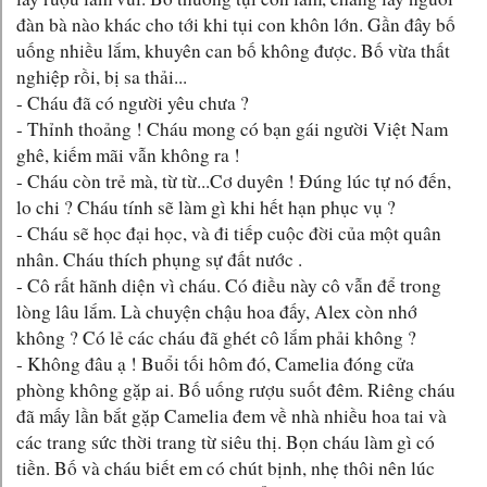
đàn bà nào khác cho tới khi tụi con khôn lớn. Gần đây bố
uống nhiều lắm, khuyên can bố không được. Bố vừa thất
nghiệp rồi, bị sa thải...
- Cháu đã có người yêu chưa ?
- Thỉnh thoảng ! Cháu mong có bạn gái người Việt Nam
ghê, kiếm mãi vẫn không ra !
- Cháu còn trẻ mà, từ từ...Cơ duyên ! Đúng lúc tự nó đến,
lo chi ? Cháu tính sẽ làm gì khi hết hạn phục vụ ?
- Cháu sẽ học đại học, và đi tiếp cuộc đời của một quân
nhân. Cháu thích phụng sự đất nước .
- Cô rất hãnh diện vì cháu. Có điều này cô vẫn để trong
lòng lâu lắm. Là chuyện chậu hoa đấy, Alex còn nhớ
không ? Có lẻ các cháu đã ghét cô lắm phải không ?
- Không đâu ạ ! Buổi tối hôm đó, Camelia đóng cửa
phòng không gặp ai. Bố uống rượu suốt đêm. Riêng cháu
đã mấy lần bắt gặp Camelia đem về nhà nhiều hoa tai và
các trang sức thời trang từ siêu thị. Bọn cháu làm gì có
tiền. Bố và cháu biết em có chút bịnh, nhẹ thôi nên lúc