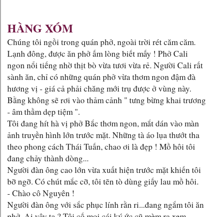
HÀNG XÓM
Chúng tôi ngồi trong quán phở, ngoài trời rét căm căm.
Lạnh đông, được ăn phở ấm lòng biết mấy ! Phở Cali
ngon nổi tiếng nhờ thịt bò vừa tươi vừa rẻ. Người Cali rất
sành ăn, chỉ có những quán phở vừa thơm ngon đậm đà
hương vị - giá cả phải chăng mới trụ được ở vùng này.
Bằng không sẽ rơi vào thảm cảnh " tưng bừng khai trương
- âm thầm dẹp tiệm ".
Tôi đang hít hà vị phở Bắc thơm ngon, mắt dán vào màn
ảnh truyền hình lớn trước mặt. Những tà áo lụa thướt tha
theo phong cách Thái Tuấn, chao ơi là đẹp ! Mồ hôi tôi
đang chảy thành dòng...
Người đàn ông cao lớn vừa xuất hiện trước mặt khiến tôi
bỡ ngỡ. Có chút mắc cỡ, tôi tẽn tò dùng giấy lau mồ hôi.
- Chào cô Nguyên !
Người đàn ông với sắc phục lính rằn ri...đang ngắm tôi ăn
phở. Ai vậy ta ? Tôi cố moi cái ký ức cũ mèm ra xem,