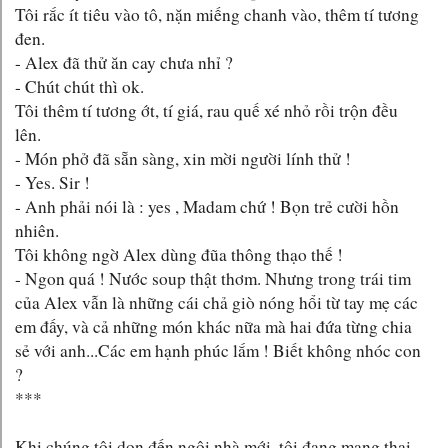
Tôi rắc ít tiêu vào tô, nặn miếng chanh vào, thêm tí tương
đen.
- Alex đã thử ăn cay chưa nhỉ ?
- Chút chút thì ok.
Tôi thêm tí tương ớt, tí giá, rau quế xé nhỏ rồi trộn đều
lên.
- Món phở đã sẵn sàng, xin mời người lính thử !
- Yes. Sir !
- Anh phải nói là : yes , Madam chứ ! Bọn trẻ cười hồn
nhiên.
Tôi không ngờ Alex dùng đũa thông thạo thế !
- Ngon quá ! Nước soup thật thơm. Nhưng trong trái tim
của Alex vẫn là những cái chả giò nóng hổi từ tay mẹ các
em đấy, và cả những món khác nữa mà hai đứa từng chia
sẻ với anh...Các em hạnh phúc lắm ! Biết không nhóc con
?
***
Khi chúng tôi dọn đến ngôi nhà mới, tôi đang mang thai