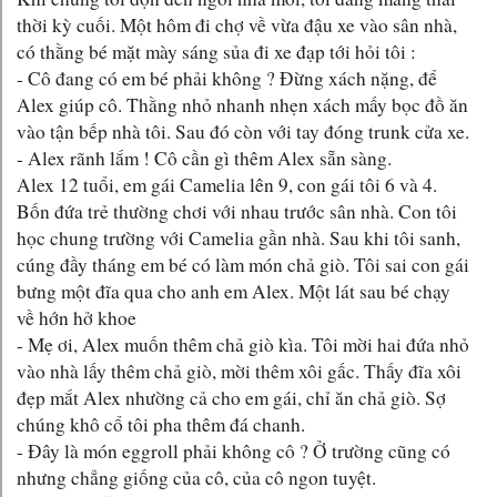
thời kỳ cuối. Một hôm đi chợ về vừa đậu xe vào sân nhà,
có thằng bé mặt mày sáng sủa đi xe đạp tới hỏi tôi :
- Cô đang có em bé phải không ? Đừng xách nặng, để
Alex giúp cô. Thằng nhỏ nhanh nhẹn xách mấy bọc đồ ăn
vào tận bếp nhà tôi. Sau đó còn với tay đóng trunk cửa xe.
- Alex rãnh lắm ! Cô cần gì thêm Alex sẵn sàng.
Alex 12 tuổi, em gái Camelia lên 9, con gái tôi 6 và 4.
Bốn đứa trẻ thường chơi với nhau trước sân nhà. Con tôi
học chung trường với Camelia gần nhà. Sau khi tôi sanh,
cúng đầy tháng em bé có làm món chả giò. Tôi sai con gái
bưng một đĩa qua cho anh em Alex. Một lát sau bé chạy
về hớn hở khoe
- Mẹ ơi, Alex muốn thêm chả giò kìa. Tôi mời hai đứa nhỏ
vào nhà lấy thêm chả giò, mời thêm xôi gấc. Thấy đĩa xôi
đẹp mắt Alex nhường cả cho em gái, chỉ ăn chả giò. Sợ
chúng khô cổ tôi pha thêm đá chanh.
- Đây là món eggroll phải không cô ? Ở trường cũng có
nhưng chẳng giống của cô, của cô ngon tuyệt.