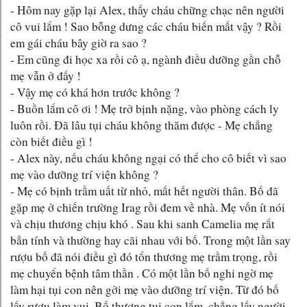
- Hôm nay gặp lại Alex, thấy cháu chững chạc nên người
cô vui lắm ! Sao bỗng dưng các cháu biến mất vậy ? Rồi
em gái cháu bây giờ ra sao ?
- Em cũng đi học xa rồi cô ạ, ngành điều dưỡng gần chỗ
mẹ vẫn ở đấy !
- Vậy mẹ có khá hơn trước không ?
- Buồn lắm cô ơi ! Mẹ trở bịnh nặng, vào phòng cách ly
luôn rồi. Đã lâu tụi cháu không thăm được - Mẹ chẳng
còn biết điều gì !
- Alex này, nếu cháu không ngại có thể cho cô biết vì sao
mẹ vào dưỡng trí viện không ?
- Mẹ có bịnh trầm uất từ nhỏ, mất hết người thân. Bố đã
gặp mẹ ở chiến trường Irag rồi đem về nhà. Mẹ vốn ít nói
và chịu thương chịu khó . Sau khi sanh Camelia mẹ rất
bẳn tính và thường hay cãi nhau với bố. Trong một lần say
rượu bố đã nói điều gì đó tổn thương mẹ trầm trọng, rồi
mẹ chuyển bệnh tâm thần . Có một lần bố nghi ngờ mẹ
làm hại tụi con nên gởi mẹ vào dưỡng trí viện. Từ đó bố
lấy rượu làm vui. Bố thương tụi con lắm, chẳng lấy người