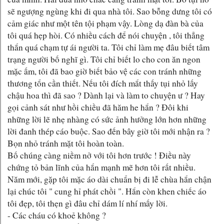
sẽ ngượng ngùng khi đi qua nhà tôi. Sao bỗng dưng tôi có
cảm giác như một tên tội phạm vậy. Lòng dạ đàn bà của
tôi quá hẹp hòi. Có nhiều cách để nói chuyện , tôi thẳng
thắn quá chạm tự ái người ta. Tôi chỉ làm mẹ đâu biết tâm
trạng người bố nghĩ gì. Tôi chỉ biết lo cho con ăn ngon
mặc ấm, tôi đã bao giờ biết bảo vệ các con tránh những
thương tổn cần thiết. Nếu tôi đích mắt thấy tụi nhỏ lấy
chậu hoa thì đã sao ? Dành lại và làm to chuyện ư ? Hay
gọi cảnh sát như hồi chiều đã hăm he hắn ? Đôi khi
những lời lẽ nhẹ nhàng có sức ảnh hưởng lớn hơn những
lời đanh thép cáo buộc. Sao đến bây giờ tôi mới nhận ra ?
Bọn nhỏ tránh mặt tôi hoàn toàn.
Bố chúng càng niềm nở với tôi hơn trước ! Điều này
chứng tỏ bản lĩnh của hắn mạnh mẽ hơn tôi rất nhiều.
Năm mới, gặp tôi mặc áo dài chuẩn bị đi lễ chùa hắn chận
lại chúc tôi " cung hỉ phát chồi ". Hắn còn khen chiếc áo
tôi đẹp, tôi thẹn gì đâu chỉ dám lí nhí mấy lời.
- Các cháu có khoẻ không ?