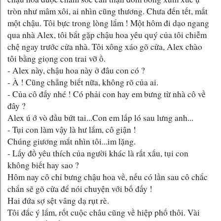
tròn như mâm xôi, ai nhìn cũng thương. Chưa đến tết, mất
một chậu. Tôi bực trong lòng lắm ! Một hôm đi dạo ngang
qua nhà Alex, tôi bắt gặp chậu hoa yêu quý của tôi chiễm
chệ ngay trước cửa nhà. Tôi xông xáo gõ cửa, Alex chào
tôi bằng giọng con trai vỡ ồ.
- Alex này, chậu hoa này ở đâu con có ?
- À ! Cũng chẳng biết nữa, không rõ của ai.
- Của cô đấy nhé ! Có phải con hay em bưng từ nhà cô về
đây ?
Alex ú ớ vò đầu bứt tai...Con em lấp ló sau lưng anh...
- Tụi con làm vậy là hư lắm, cô giận !
Chúng giương mắt nhìn tôi...im lặng.
- Lấy đồ yêu thích của người khác là rất xấu, tụi con
không biết hay sao ?
Hôm nay cô chỉ bưng chậu hoa về, nếu có lần sau cô chắc
chắn sẽ gõ cửa để nói chuyện với bố đấy !
Hai đứa sợ sệt vâng dạ rụt rè.
Tôi đắc ý lắm, rốt cuộc châu cũng về hiệp phố thôi. Vài