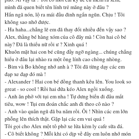
mình đã quen biết tên lính trẻ măng này ở đâu ?
Hắn ngã nón, lộ ra mái đầu đinh ngắn ngũn. Chịu ! Tôi
không sao nhớ được.
- Ha haha...chẳng lẽ em đã thay đổi nhiều đến vậy sao ?
Alex, thằng bé hàng xóm của cô đây mà ! Còn hai cô bé
này? Đã là thiếu nữ rồi ư ? Xinh quá !
Khuôn mặt hai con bé cũng đầy ngỡ ngàng... chúng chẳng
hiểu ở đâu lại nhào ra một ông lính cao chòng nhòng.
- Bim và Bo không nhớ anh à ? Tôi đã từng dạy các em
đạp xe đạp đó mà !
- Alexander ! Hai con bé đồng thanh kêu lên. You look so
great - so cool ! Rồi hai đứa kéo Alex ngồi xuống.
- Anh ăn phở với tụi em nha ! Tự dưng biến đi đâu mất
tiêu, wow ! Tụi em đoán chắc anh đi theo cô nào ?
- Anh vào quân ngũ đã ba năm rồi. Ôi ! Nhìn các em lớn
phỗng lên thích thật. Gặp lại các em vui quá !
Tôi gọi cho Alex một tô phở xe lửa kèm ly cafe sữa đá.
- Cô biết không ? Mỗi khi có dịp về đây em luôn nhớ món