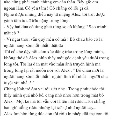
nào cũng phải canh chừng em cẩn thận. Bây giờ em
ngoan lắm. Cô yên tâm ! Cô chẳng có lỗi gì cả.
Nghe được những điều này từ miệng Alex, tôi trút được
gánh tâm tư cứ trĩu nặng trong lòng.
- Vậy hai đứa có từng ghét từng sợ cô không ? Sao tránh
mặt cô ?
- Vì ngại thôi, vẫn quý mến cô mà ! Bố cháu bảo cô là
người hàng xóm tốt nhất, thật đó !
Tôi cố che đậy nỗi cảm xúc dâng trào trong lòng mình,
không thể để Alex nhìn thấy một góc cạnh yếu đuối trong
lòng tôi. Tôi lại dán mắt vào màn ảnh truyền hình mà
trong lòng lại rất muốn nói với Alex : " Bố cháu mới là
người hàng xóm tốt nhất - người lính tốt nhất - người cha
tuyệt vời nhất ! "
Chàng lính trẻ ôm vai tôi siết nhẹ...Trong phút chốc tôi
thấy mình quá nhỏ bé, càng nhỏ nhoi hơn trong mắt bố
Alex - Một kẻ mà tôi vẫn coi là tên nát rượu...Tôi chẳng
bao giờ uống rượu nhưng lại xử sự như người say...
Alex ôm hôn từng đứa con tôi rồi xin phép đãi mẹ con tôi