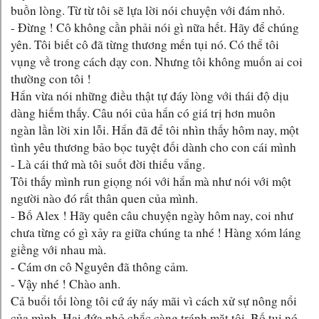
buồn lòng. Từ từ tôi sẽ lựa lời nói chuyện với đám nhỏ.
- Đừng ! Cô không cần phải nói gì nữa hết. Hãy để chúng
yên. Tôi biết cô đã từng thương mến tụi nó. Có thể tôi
vụng về trong cách dạy con. Nhưng tôi không muốn ai coi
thường con tôi !
Hắn vừa nói những điều thật tự đáy lòng với thái độ dịu
dàng hiếm thấy. Câu nói của hắn có giá trị hơn muôn
ngàn lần lời xin lỗi. Hắn đã để tôi nhìn thấy hôm nay, một
tình yêu thương bảo bọc tuyệt đối dành cho con cái mình
- Là cái thứ mà tôi suốt đời thiếu vắng.
Tôi thấy mình run giọng nói với hắn mà như nói với một
người nào đó rất thân quen của mình.
- Bố Alex ! Hãy quên câu chuyện ngày hôm nay, coi như
chưa từng có gì xảy ra giữa chúng ta nhé ! Hàng xóm láng
giềng với nhau mà.
- Cám ơn cô Nguyên đã thông cảm.
- Vậy nhé ! Chào anh.
Cả buổi tối lòng tôi cứ áy náy mãi vì cách xử sự nông nổi
của mình. Hai đứa nhỏ chắc càng tránh mặt tôi. Bố tụi nó