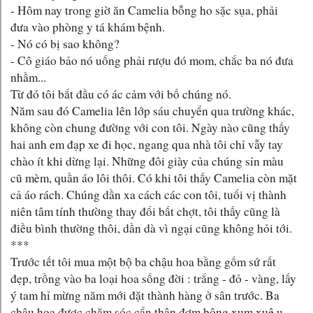
- Hôm nay trong giờ ăn Camelia bỗng ho sặc sụa, phải
đưa vào phòng y tá khám bệnh.
- Nó có bị sao không?
- Cô giáo bảo nó uống phải rượu đó mom, chắc ba nó đưa
nhầm...
Từ đó tôi bắt đầu có ác cảm với bố chúng nó.
Năm sau đó Camelia lên lớp sáu chuyển qua trường khác,
không còn chung đường với con tôi. Ngày nào cũng thấy
hai anh em đạp xe đi học, ngang qua nhà tôi chỉ vẫy tay
chào ít khi dừng lại. Những đôi giày của chúng sỉn màu
cũ mèm, quần áo lôi thôi. Có khi tôi thấy Camelia còn mặt
cả áo rách. Chúng dần xa cách các con tôi, tuổi vị thành
niên tâm tính thường thay đổi bất chợt, tôi thấy cũng là
điều bình thường thôi, dần dà vì ngại cũng không hỏi tới.
***
Trước tết tôi mua một bộ ba chậu hoa bằng gốm sứ rất
đẹp, trồng vào ba loại hoa sống đời : trắng - đỏ - vàng, lấy
ý tam hỉ mừng năm mới đặt thành hàng ở sân trước. Ba
chậu hoa được chăm sóc cẩn thận đơm bông xum xuê ụ