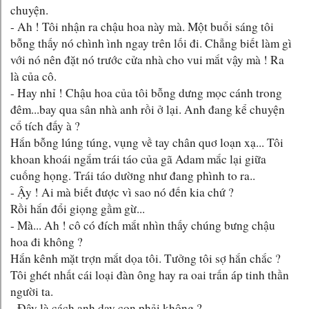
chuyện.
- Ah ! Tôi nhận ra chậu hoa này mà. Một buổi sáng tôi
bỗng thấy nó chình ình ngay trên lối đi. Chẳng biết làm gì
với nó nên đặt nó trước cửa nhà cho vui mắt vậy mà ! Ra
là của cô.
- Hay nhỉ ! Chậu hoa của tôi bỗng dưng mọc cánh trong
đêm...bay qua sân nhà anh rồi ở lại. Anh đang kể chuyện
cổ tích đấy à ?
Hắn bỗng lúng túng, vụng về tay chân quơ loạn xạ... Tôi
khoan khoái ngắm trái táo của gã Adam mắc lại giữa
cuống họng. Trái táo dường như đang phình to ra..
- Ậy ! Ai mà biết được vì sao nó đến kia chứ ?
Rồi hắn đổi giọng gầm gừ...
- Mà... Ah ! cô có đích mắt nhìn thấy chúng bưng chậu
hoa đi không ?
Hắn kênh mặt trợn mắt dọa tôi. Tưởng tôi sợ hắn chắc ?
Tôi ghét nhất cái loại đàn ông hay ra oai trấn áp tinh thần
người ta.
- Đây là cách anh dạy con phải không ?