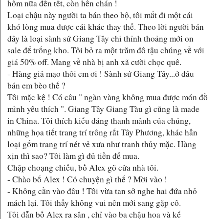
hôm nữa đến tết, còn hên chán !
Loại chậu này người ta bán theo bộ, tôi mất đi một cái
khó lòng mua được cái khác thay thế. Theo lời người bán
đây là loại sành sứ Giang Tây chỉ thỉnh thoảng mới on
sale để trống kho. Tôi bỏ ra một trăm đô tậu chúng về với
giá 50% off. Mang về nhà bị anh xã cười chọc quê.
- Hàng giả mạo thôi em ơi ! Sành sứ Giang Tây...ở đâu
bán em bèo thế ?
Tôi mặc kệ ! Có câu " ngàn vàng không mua được món đồ
mình yêu thích ". Giang Tây Giang Tàu gì cũng là made
in China. Tôi thích kiểu dáng thanh mảnh của chúng,
những họa tiết trang trí trông rất Tây Phương, khác hẳn
loại gốm trang trí nét vẻ xưa như tranh thủy mặc. Hàng
xịn thì sao? Tôi làm gì đủ tiền để mua.
Chập choạng chiều, bố Alex gõ cửa nhà tôi.
- Chào bố Alex ! Có chuyện gì thế ? Mời vào !
- Không cần vào đâu ! Tôi vừa tan sở nghe hai đứa nhỏ
mách lại. Tôi thấy không vui nên mới sang gặp cô.
Tôi dẫn bố Alex ra sân , chỉ vào ba chậu hoa và kể