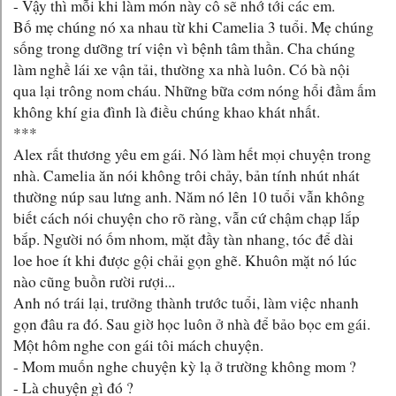
- Vậy thì mỗi khi làm món này cô sẽ nhớ tới các em.
Bố mẹ chúng nó xa nhau từ khi Camelia 3 tuổi. Mẹ chúng
sống trong dưỡng trí viện vì bệnh tâm thần. Cha chúng
làm nghề lái xe vận tải, thường xa nhà luôn. Có bà nội
qua lại trông nom cháu. Những bữa cơm nóng hổi đầm ấm
không khí gia đình là điều chúng khao khát nhất.
***
Alex rất thương yêu em gái. Nó làm hết mọi chuyện trong
nhà. Camelia ăn nói không trôi chảy, bản tính nhút nhát
thường núp sau lưng anh. Năm nó lên 10 tuổi vẫn không
biết cách nói chuyện cho rõ ràng, vẫn cứ chậm chạp lắp
bắp. Người nó ốm nhom, mặt đầy tàn nhang, tóc để dài
loe hoe ít khi được gội chải gọn ghẽ. Khuôn mặt nó lúc
nào cũng buồn rười rượi...
Anh nó trái lại, trưởng thành trước tuổi, làm việc nhanh
gọn đâu ra đó. Sau giờ học luôn ở nhà để bảo bọc em gái.
Một hôm nghe con gái tôi mách chuyện.
- Mom muốn nghe chuyện kỳ lạ ở trường không mom ?
- Là chuyện gì đó ?