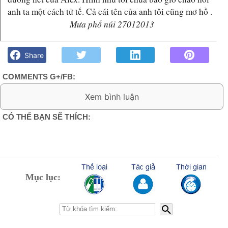
anh ta một cách tử tế. Cả cái tên của anh tôi cũng mơ hồ .
Mưa phố núi 27012013
Hàng xóm- Mưa phố núi - Góc kỷ niệm Phố núi và bạn bè.
Chút gì để nhớ!
Share
COMMENTS G+/FB:
2 Comments:
CÓ THỂ BẠN SẼ THÍCH:
Lê Phước
26/2/13
Đọc truyện nầy mình nhớ lại những người hàng xóm
phố núi cùa mình quá
Mục lục:
Xóa
Nặc danh
21/3/13