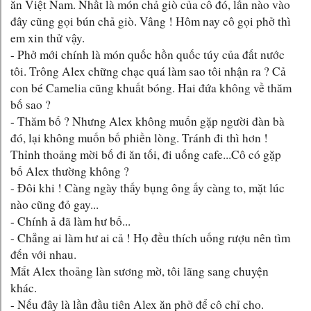
ăn Việt Nam. Nhất là món chả giò của cô đó, lần nào vào
đây cũng gọi bún chả giò. Vâng ! Hôm nay cô gọi phở thì
em xin thử vậy.
- Phở mới chính là món quốc hồn quốc túy của đất nước
tôi. Trông Alex chững chạc quá làm sao tôi nhận ra ? Cả
con bé Camelia cũng khuất bóng. Hai đứa không về thăm
bố sao ?
- Thăm bố ? Nhưng Alex không muốn gặp người đàn bà
đó, lại không muốn bố phiền lòng. Tránh đi thì hơn !
Thỉnh thoảng mời bố đi ăn tối, đi uống cafe...Cô có gặp
bố Alex thường không ?
- Đôi khi ! Càng ngày thấy bụng ông ấy càng to, mặt lúc
nào cũng đỏ gay...
- Chính ả đã làm hư bố...
- Chẳng ai làm hư ai cả ! Họ đều thích uống rượu nên tìm
đến với nhau.
Mắt Alex thoảng làn sương mờ, tôi lãng sang chuyện
khác.
- Nếu đây là lần đầu tiên Alex ăn phở để cô chỉ cho.