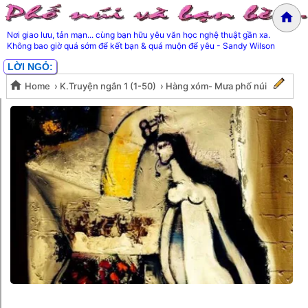
Nơi giao lưu, tản mạn... cùng bạn hữu yêu văn học nghệ thuật gần xa.
Không bao giờ quá sớm để kết bạn & quá muộn để yêu - Sandy Wilson
LỜI NGỎ:
Home
›
K.Truyện ngắn 1 (1-50)
›
Hàng xóm- Mưa phố núi
Hàng xóm- Mưa phố núi