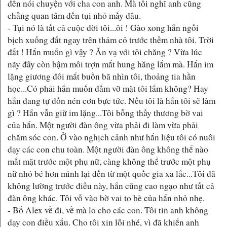
đến nói chuyện với cha con anh. Mà tôi nghĩ anh cũng
chẳng quan tâm đến tụi nhỏ mấy đâu.
- Tụi nó là tất cả cuộc đời tôi...ôi ! Gào xong hắn ngồi
bịch xuống đất ngay trên thảm cỏ trước thềm nhà tôi. Trời
đất ! Hắn muốn gì vậy ? Ăn vạ với tôi chăng ? Vừa lúc
nãy đây còn bậm môi trợn mắt hung hăng lắm mà. Hắn im
lặng giương đôi mắt buồn bã nhìn tôi, thoảng tia hằn
học...Có phải hắn muốn đấm vỡ mặt tôi lắm không? Hay
hắn đang tự dồn nén cơn bực tức. Nếu tôi là hắn tôi sẽ làm
gì ? Hắn vẫn giữ im lặng...Tôi bỗng thấy thương bờ vai
của hắn. Một người đàn ông vừa phải đi làm vừa phải
chăm sóc con. Ở vào nghịch cảnh như hắn liệu tôi có nuôi
dạy các con chu toàn. Một người đàn ông không thể nào
mất mặt trước một phụ nữ, càng không thể trước một phụ
nữ nhỏ bé hơn mình lại đến từ một quốc gia xa lắc...Tôi đã
không lường trước điều này, hắn cũng cao ngạo như tất cả
đàn ông khác. Tôi vỗ vào bờ vai to bè của hắn nhỏ nhẹ.
- Bố Alex về đi, về mà lo cho các con. Tôi tin anh không
dạy con điều xấu. Cho tôi xin lỗi nhé, vì đã khiến anh