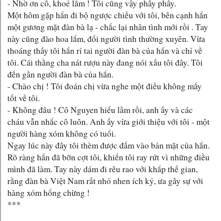
- Nhờ ơn cô, khoẻ lắm ! Tôi cũng vậy phây phây.
Một hôm gặp hắn đi bộ ngược chiều với tôi, bên cạnh hắn
một gương mặt đàn bà lạ - chắc lại nhân tình mới rồi . Tay
này cũng đào hoa lắm, đổi người tình thường xuyên. Vừa
thoáng thấy tôi hắn rỉ tai người đàn bà của hắn và chỉ về
tôi. Cái thằng cha nát rượu này đang nói xấu tôi đây. Tôi
đến gần người đàn bà của hắn.
- Chào chị ! Tôi đoán chị vừa nghe một điều không mấy
tốt về tôi.
- Không đâu ! Cô Nguyen hiểu lầm rồi, anh ấy và các
cháu vẫn nhắc cô luôn. Anh ấy vừa giới thiệu với tôi - một
người hàng xóm không có tuổi.
Ngay lúc này đây tôi thèm được đấm vào bản mặt của hắn.
Rõ ràng hắn đã bỡn cợt tôi, khiến tôi ray rứt vì những điều
mình đã làm. Tay này dám đi rêu rao với khắp thế gian,
rằng đàn bà Việt Nam rất nhỏ nhen ích kỷ, ưa gây sự với
hàng xóm hổng chừng !
***