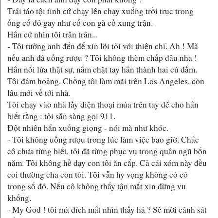
Trái táo tội tình cứ chạy lên chạy xuống trồi trục trong
ống cổ đỏ gay như cổ con gà cồ xung trận.
Hắn cứ nhìn tôi trân trân...
- Tôi tưởng anh đến để xin lỗi tôi với thiện chí. Ah ! Mà
nếu anh đã uống rượu ? Tôi không thèm chấp đâu nha !
Hắn nổi lửa thật sự, nắm chặt tay hắn thành hai cú đấm.
Tôi đâm hoảng. Chồng tôi làm mãi trên Los Angeles, còn
lâu mới về tới nhà.
Tôi chạy vào nhà lấy điện thoại múa trên tay để cho hắn
biết rằng : tôi sẵn sàng gọi 911.
Đột nhiên hắn xuống giọng - nói mà như khóc.
- Tôi không uống rượu trong lúc làm việc bao giờ. Chắc
cô chưa từng biết, tôi đã từng phục vụ trong quân ngũ bốn
năm. Tôi không hề dạy con tôi ăn cắp. Cả cái xóm này đều
coi thường cha con tôi. Tôi vẫn hy vọng không có cô
trong số đó. Nếu cô không thấy tận mắt xin đừng vu
khống.
- My God ! tôi mà đích mắt nhìn thấy hả ? Sẽ mời cảnh sát