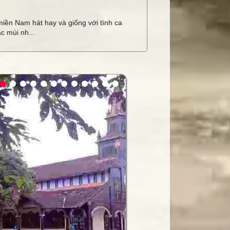
miền Nam hát hay và giống với tình ca
c mùi nh...
ay
 hội trường
hính hãng