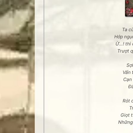
Ta c
Hớp ngụ
Ừ…! thì 
Trượt 
Sợi
Vấn 
Cạn 
Đắ
Rót 
T
Giọt 
Những 