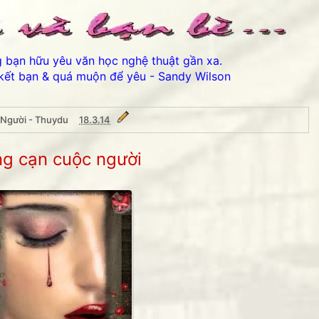
ng bạn hữu yêu văn học nghệ thuật gần xa.
kết bạn & quá muộn để yêu - Sandy Wilson
 Người - Thuydu
18.3.14
- Thuydu
g cạn cuộc người
Thân ái chào các bạn đến 