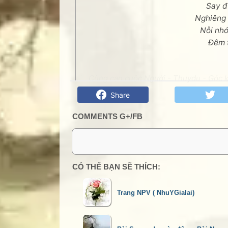
Say đ
Nghiêng 
Nỗi nhớ
Đêm t
Cùng cạn cuộc Người - Thuydu - Góc kỷ
Share
COMMENTS G+/FB
0 Comment:
CÓ THỂ BẠN SẼ THÍCH:
Trang NPV ( NhuYGialai)