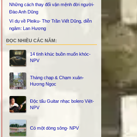
Những cách thay đổi vận mệnh đời người-
Đào Anh Dũng
Ví dụ về Pleiku- Thơ Trần Viết Dũng, diễn
ngâm: Lan Hương
ĐỌC NHIỀU CÁC NĂM:
14 tình khúc buồn muốn khóc-
NPV
Tháng chạp & Chạm xuân-
Hương Ngọc
Độc tấu Guitar nhạc bolero Việt-
NPV
Có một dòng sông- NPV