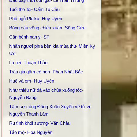
Đâu đây thời con gái- Lê Thanh Hùng
Tuổi thơ tôi- Cẩm Tú Cầu
Phố ngủ Pleiku- Huy Uyên
Bóng cầu vồng chiều xuân- Sông Cửu
Căn bệnh nan y- ST
Nhắn người phía bên kia mùa thu- Miền Ký
Ức
Lá rơi- Thuận Thảo
Trâu già gặm cỏ non- Phan Nhật Bắc
Huế và em- Huy Uyên
Như thiếu nữ đã vào chùa xuống tóc-
Nguyễn Bàng
Tâm sự cùng Đặng Xuân Xuyến về tử vi-
Nguyễn Thanh Lâm
Ru tình khói sương- Văn Châu
Tảo mộ- Hoa Nguyên