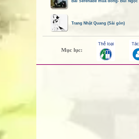
Bài Serenade mùa đông- Bùi Ngọc
Trang Nhật Quang (Sài gòn)
Mục lục: