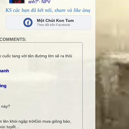
anh?"- NPV
đã kết nối, share và like ủng hộ!
Một Chút Kon Tum
Theo dõi trên Facebook
COMMENTS:
 cuốc tang với tên đường lớn sẽ ra thôi
hanh
ởng
i này?
 lên khói ngập trờiGió mưa giông bảo,
úc tuyết...