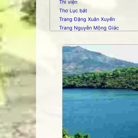
Thi viện
Thơ Lục bát
Trang Đặng Xuân Xuyến
Trang Nguyễn Mộng Giác
Trang nhạc Võ Tá Hân
Trang Phạm Duy
Trang thơ Hoàng Nguyên Chươn
Trang thơ Thụy Du
Trang thơ+ Luân Hoán
Trang VHNT Thanh niên
Truyện.com
Văn chương Việt