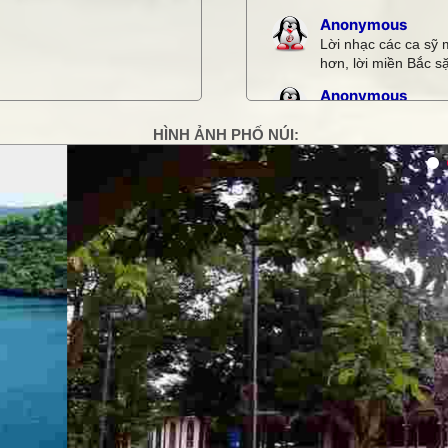
Anonymous
Lời nhạc các ca sỹ 
hơn, lời miền Bắc sặ
Anonymous
Quá hay
HÌNH ẢNH PHỐ NÚI:
Anonymous
tôi thấy nó khá là h
g
Thiết bị âm thanh
hoa dã quỳ rất đẹp
Loa hội trường c
thơ rất hay
Xem thêm bình luận