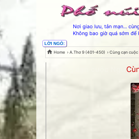
Nơi giao lưu, tản mạn... cù
Không bao giờ quá sớm để 
LỜI NGỎ:
Home
›
A.Thơ 9 (401-450)
›
Cùng cạn cuộc
Cùng cạn cuộc Người 
Cùn