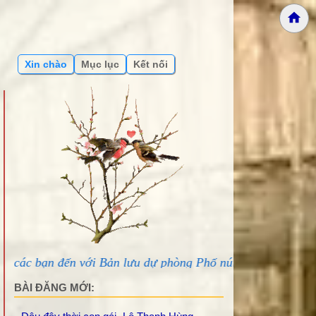
Xin chào
Mục lục
Kết nối
với Bản lưu dự phòng Phố núi và bạn bè...
BÀI ĐĂNG MỚI: