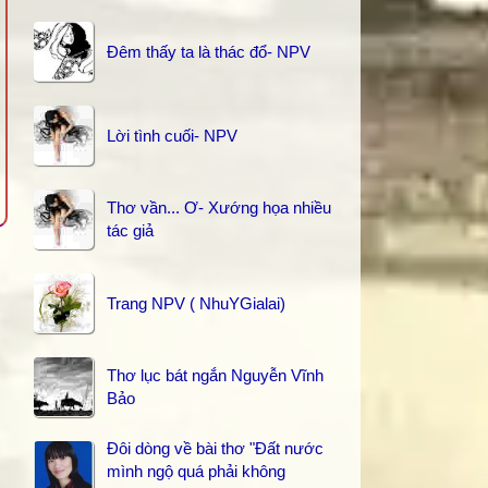
Đêm thấy ta là thác đổ- NPV
Lời tình cuối- NPV
Thơ vần... Ơ- Xướng họa nhiều
tác giả
Trang NPV ( NhuYGialai)
Thơ lục bát ngắn Nguyễn Vĩnh
Bảo
Đôi dòng về bài thơ "Đất nước
mình ngộ quá phải không