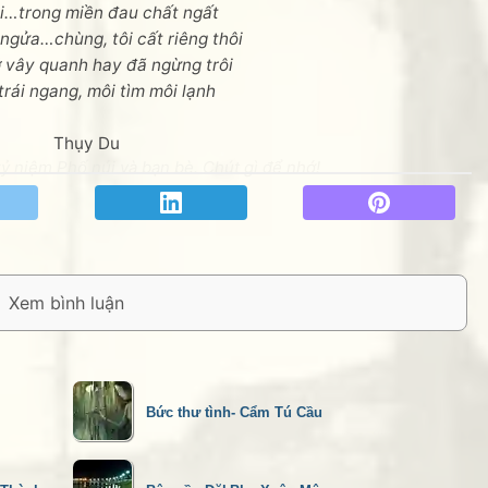
i…trong miền đau chất ngất
ngửa…chùng, tôi cất riêng thôi
 vây quanh hay đã ngừng trôi
rái ngang, môi tìm môi lạnh
Thụy Du
 niệm Phố núi và bạn bè. Chút gì để nhớ!
Bức thư tình- Cẩm Tú Cầu