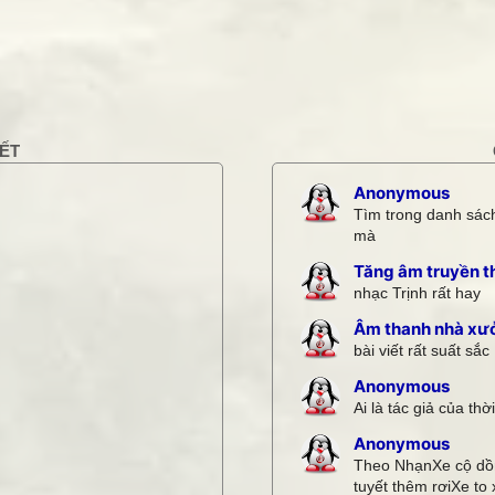
THANKS các bạn 
KẾT
Anonymous
Tìm trong danh sách
mà
Tăng âm truyền t
nhạc Trịnh rất hay
Âm thanh nhà xư
bài viết rất suất sắc
Anonymous
Ai là tác giả của thờ
Anonymous
Theo NhạnXe cộ dồn
tuyết thêm rơiXe to x