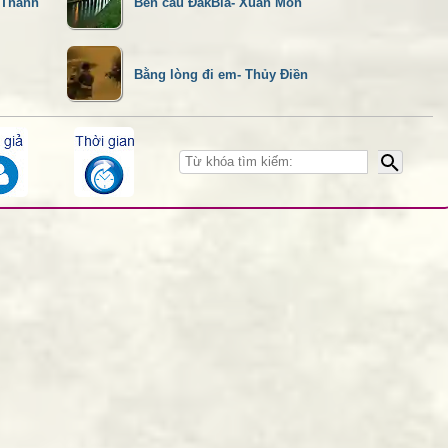
 Thành
Bên cầu ĐăkBla- Xuân Môn
Bằng lòng đi em- Thủy Điền