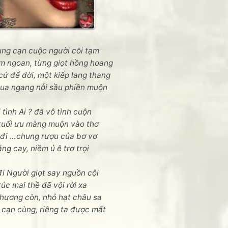
ùng cạn cuộc người cõi tạm
m ngoan, từng giọt hồng hoang
cứ để đời, một kiếp lang thang
qua ngang nỗi sầu phiền muộn
 tình Ai ? đã vô tình cuộn
tuổi ưu màng muộn vào thơ
đi …chung rượu của bơ vơ
ng cay, niềm ủ ê trơ trọi
đi Người giọt say nguồn cội
rúc mai thề đã vội rời xa
thương còn, nhỏ hạt châu sa
cạn cùng, riêng ta được mất