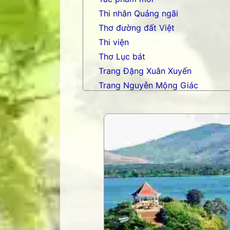
Thi nhân Quảng ngãi
Thơ đường đất Việt
Thi viện
Thơ Lục bát
Trang Đặng Xuân Xuyến
Trang Nguyễn Mộng Giác
Trang nhạc Võ Tá Hân
Trang Phạm Duy
Trang thơ Hoàng Nguyên Chươn
Trang thơ Thụy Du
Trang thơ+ Luân Hoán
Trang VHNT Thanh niên
Truyện.com
Văn chương Việt