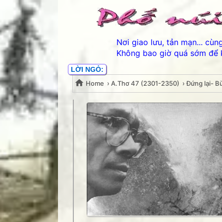
Nơi giao lưu, tản mạn... cù
Không bao giờ quá sớm để 
LỜI NGỎ:
Home
›
A.Thơ 47 (2301-2350)
›
Đứng lại- B
Đứng lại- Bùi Bỗng Nhi