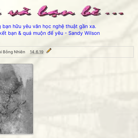
ng bạn hữu yêu văn học nghệ thuật gần xa.
kết bạn & quá muộn để yêu - Sandy Wilson
ùi Bỗng Nhiên
14.6.19
ên
Thân ái chào các bạn