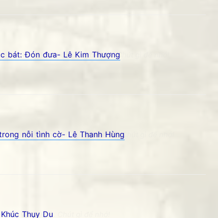
lục bát: Đón đưa- Lê Kim Thượng
 - Góc kỷ niệm Phố núi và bạn bè. Chút gì để nhớ!
trong nỗi tình cờ- Lê Thanh Hùng
g - Góc kỷ niệm Phố núi và bạn bè. Chút gì để nhớ!
 Khúc Thụy Du
 núi và bạn bè. Chút gì để nhớ!