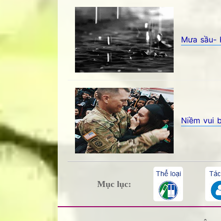
Mưa sầu- 
Mưa sầu- Khúc Thụy Du - Góc kỷ niệm Phố 
Niềm vui 
Niềm vui bất ngờ- Sông Cửu - Góc kỷ niệm
Mục lục: