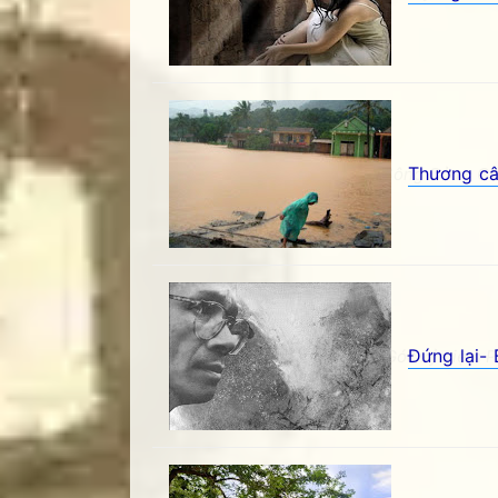
Thương câ
Thương câu lục bát ví dầu- Sông Cửu - Gó
Đứng lại- 
Đứng lại- Bùi Bỗng Nhiên - Góc kỷ niệm Ph