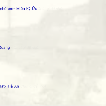
 nhé em- Miền Ký Ức
ệm Phố núi và bạn bè. Chút gì để nhớ!
Quang
bạn bè. Chút gì để nhớ!
lạt- Hà An
i và bạn bè. Chút gì để nhớ!