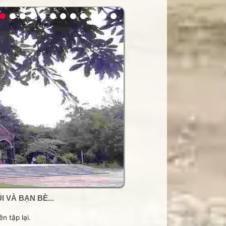
ay
 hội trường
hính hãng
 VÀ BẠN BÈ...
n tập lại.