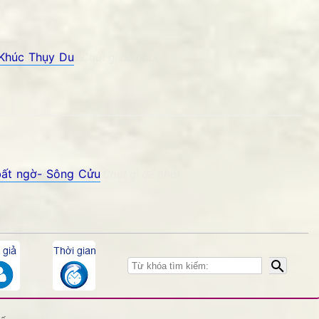
Khúc Thụy Du
núi và bạn bè. Chút gì để nhớ!
THANKS các bạn đã kết nối
bất ngờ- Sông Cửu
 Phố núi và bạn bè. Chút gì để nhớ!