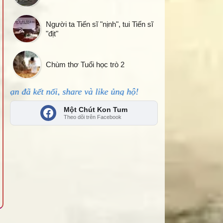
Người ta Tiến sĩ "nịnh", tui Tiến sĩ
"địt"
Chùm thơ Tuổi học trò 2
, share và like ủng hộ!
Một Chút Kon Tum
Theo dõi trên Facebook