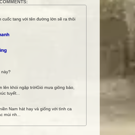
COMMENTS:
 cuốc tang với tên đường lớn sẽ ra thôi
hanh
ởng
i này?
 lên khói ngập trờiGió mưa giông bảo,
úc tuyết...
miền Nam hát hay và giống với tình ca
c mùi nh...