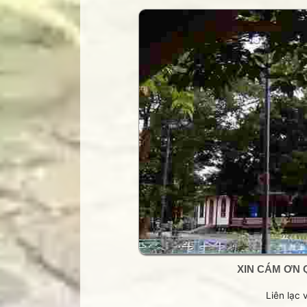
Trang Phạm Duy
Trang thơ Hoàng Nguyên Chươn
Trang thơ Thụy Du
Trang thơ+ Luân Hoán
Trang VHNT Thanh niên
Truyện.com
Văn chương Việt
XIN CÁM ƠN 
Liên lạc 