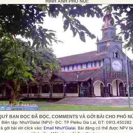
HÌNH ẢNH PHỐ NÚI:
Anonymous
tôi thấy nó khá là h
g
Thiết bị âm thanh
hoa dã quỳ rất đẹp
Loa hội trường c
thơ rất hay
Xem thêm bình luận
QUÝ BẠN ĐỌC ĐÃ ĐỌC, COMMENTS VÀ GỞI BÀI CHO PHỐ NÚI
Biên tập: NhuYGialai (NPV)- ĐC: TP Pleiku Gia Lai, ĐT: 0913.450282
và gởi bài xin click vào:
Email NhuYGialai
. Bài đăng có thể được NPV biê