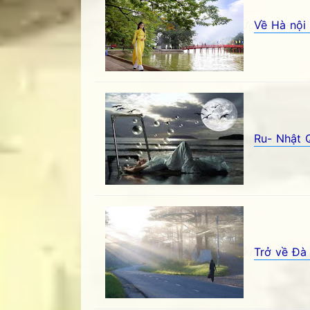
Về Hà nội
Về Hà nội nhé em- Miền Ký Ức - Góc kỷ ni
Ru- Nhật 
Ru- Nhật Quang - Góc kỷ niệm Phố núi và 
Trở về Đà 
Trở về Đà lạt- Hà An - Góc kỷ niệm Phố nú