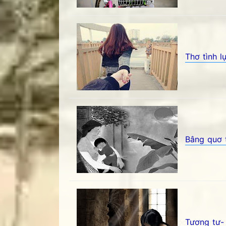
Thơ tình 
Thơ tình lục bát: Đón đưa- Lê Kim Thượng
Bâng quơ 
Bâng quơ trong nỗi tình cờ- Lê Thanh Hùn
Tương tư-
Tương tư- Khúc Thụy Du - Góc kỷ niệm Phố