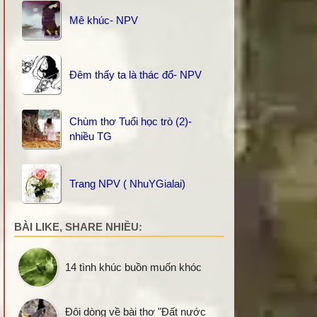
Mê khúc- NPV
Đêm thấy ta là thác đổ- NPV
Chùm thơ Tuổi học trò (2)-
nhiều TG
Trang NPV ( NhuYGialai)
BÀI LIKE, SHARE NHIỀU:
14 tình khúc buồn muốn khóc
Đôi dòng về bài thơ "Đất nước