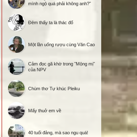
mình ngộ quá phải không anh?"
Đêm thấy ta là thác đổ
Một lần uống rượu cùng Văn Cao
Cảm đọc gã khờ trong "Mộng mị"
của NPV
Chùm thơ Tự khúc Pleiku
Mấy thuở em về
40 tuổi đảng, mà sao ngu quá!