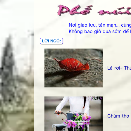
Nơi giao lưu, tản mạn... cù
Không bao giờ quá sớm để 
LỜI NGỎ:
Lá rơi- T
Lá rơi- Thuận Thảo - Góc kỷ niệm Phố núi 
Chùm thơ 
Chùm thơ Tình thôn nữ- Phạm Ngọc Thái -