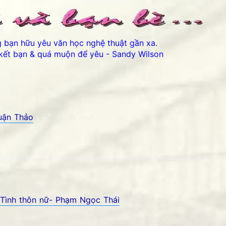
ng bạn hữu yêu văn học nghệ thuật gần xa.
kết bạn & quá muộn để yêu - Sandy Wilson
huận Thảo
và bạn bè. Chút gì để nhớ!
Thân ái chào các bạn đến với Bản
Tình thôn nữ- Phạm Ngọc Thái
 Góc kỷ niệm Phố núi và bạn bè. Chút gì để nhớ!