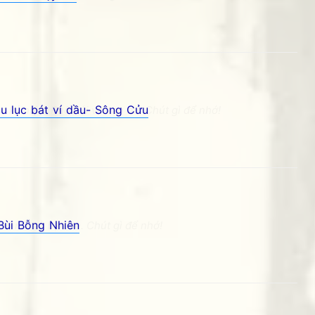
u lục bát ví dầu- Sông Cửu
c kỷ niệm Phố núi và bạn bè. Chút gì để nhớ!
Bùi Bỗng Nhiên
ố núi và bạn bè. Chút gì để nhớ!