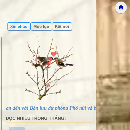
Xin chào
Mục lục
Kết nối
 lưu dự phòng Phố núi và bạn bè...
ĐỌC NHIỀU TRONG THÁNG: