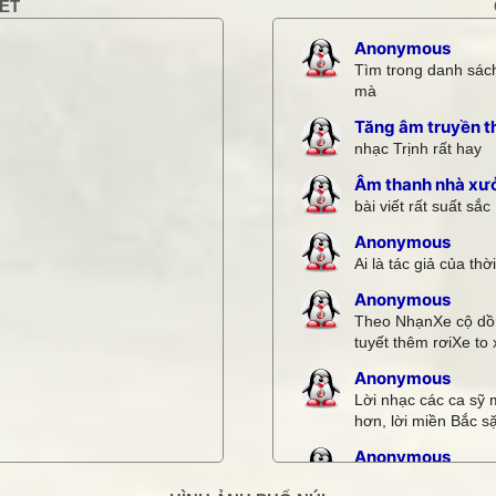
KẾT
Anonymous
Tìm trong danh sách
mà
Tăng âm truyền t
nhạc Trịnh rất hay
Âm thanh nhà xư
bài viết rất suất sắc
Anonymous
Ai là tác giả của thờ
Anonymous
Theo NhạnXe cộ dồn
tuyết thêm rơiXe to x
Anonymous
Lời nhạc các ca sỹ 
hơn, lời miền Bắc sặ
Anonymous
Quá hay