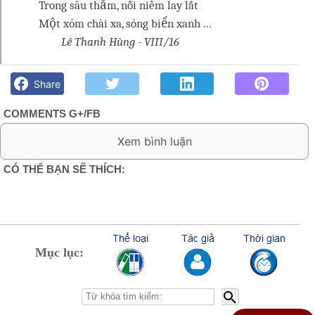
Trong sâu thẳm, nỗi niềm lay lắt
Một xóm chài xa, sóng biển xanh ...
Lê Thanh Hùng - VIII/16
Có một vầng trăng mười chín- Lê Thanh Hùng - Góc kỷ niệm
Phố núi và bạn bè. Chút gì để nhớ!
Share
COMMENTS G+/FB
0 Comment:
CÓ THỂ BẠN SẼ THÍCH:
Mục lục: