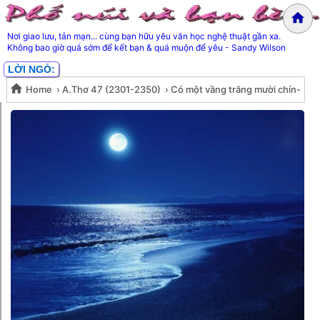
Nơi giao lưu, tản mạn... cùng bạn hữu yêu văn học nghệ thuật gần xa.
Không bao giờ quá sớm để kết bạn & quá muộn để yêu - Sandy Wilson
LỜI NGỎ:
Home
›
A.Thơ 47 (2301-2350)
›
Có một vầng trăng mười chín-
Có một vầng trăng mười chín-
Lê Thanh Hùng
Lê Thanh Hùng