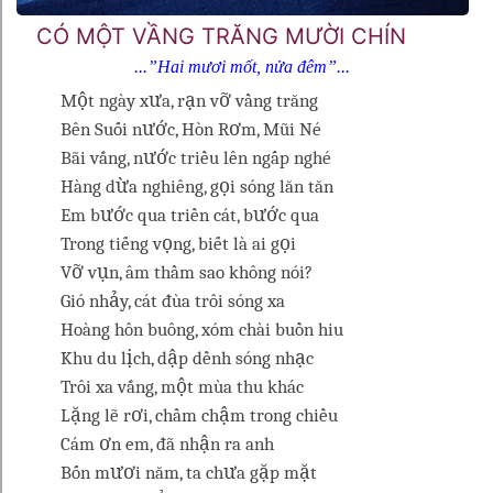
CÓ MỘT VẦNG TRĂNG MƯỜI CHÍN
...”Hai mươi mốt, nửa đêm”...
Một ngày xưa, rạn vỡ vầng trăng
Bên Suối nước, Hòn Rơm, Mũi Né
Bãi vắng, nước triều lên ngấp nghé
Hàng dừa nghiêng, gọi sóng lăn tăn
Em bước qua triền cát, bước qua
Trong tiếng vọng, biết là ai gọi
Vỡ vụn, âm thầm sao không nói?
Gió nhảy, cát đùa trôi sóng xa
Hoàng hôn buông, xóm chài buồn hiu
Khu du lịch, dập dềnh sóng nhạc
Trôi xa vắng, một mùa thu khác
Lặng lẽ rơi, chầm chậm trong chiều
Cám ơn em, đã nhận ra anh
Bốn mươi năm, ta chưa gặp mặt