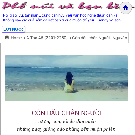
Nơi giao lưu, tản mạn... cùng bạn hữu yêu văn học nghệ thuật gần xa.
Không bao giờ quá sớm để kết bạn & quá muộn để yêu - Sandy Wilson
LỜI NGỎ:
Home
›
A.Thơ 45 (2201-2250)
›
Còn dấu chân Người- Nguyễn
Còn dấu chân Người- Nguyễn
Minh Phúc
Minh Phúc
CÒN DẤU CHÂN NGƯỜI
tưởng rằng tôi đã dần quên
những ngày giông bão những đêm muộn phiền