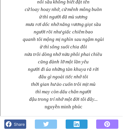
nỗi sầu không biết đặt tên
cứ loay hoay nhớ, cứ mênh mông buồn
ừ thì người đã mù sương
mưa rơi dốc nhớ nắng vương giọt sầu
người rồi như giấc chiêm bao
quanh tôi mộng mị nghìn sau ngậm ngùi
ừ thì sông suối chia đôi
nửa trôi dòng nhớ nửa phôi phai chiều
cũng đành lỡ một lần yêu
người đi úa những tàn khuya rã rời
đâu gì ngoài tiếc nhớ tôi
thời gian hư ảo cuốn trôi mịt mù
thì may còn dấu chân người
đậu trong trí nhớ một đời tôi đây...
nguyễn minh phúc
Còn dấu chân Người- Nguyễn Minh Phúc - Góc kỷ niệm Phố
núi và bạn bè. Chút gì để nhớ!
Share