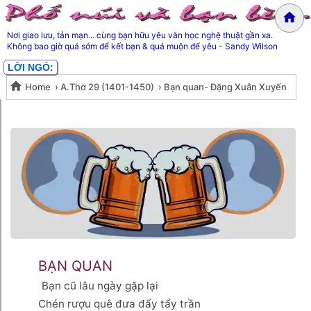
Nơi giao lưu, tản mạn... cùng bạn hữu yêu văn học nghệ thuật gần xa.
Không bao giờ quá sớm để kết bạn & quá muộn để yêu - Sandy Wilson
LỜI NGỎ:
Home
›
A.Thơ 29 (1401-1450)
›
Bạn quan- Đặng Xuân Xuyến
Bạn quan- Đặng Xuân Xuyến
BẠN QUAN
Bạn cũ lâu ngày gặp lại
Chén rượu quê đưa đẩy tẩy trần