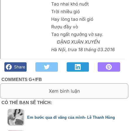
Tao nhai khó nuốt
Trời nhiều gió
Hay lòng tao nổi gió
Rượu đầy vò
Tao ngất ngưởng vờ say.
ĐẶNG XUÂN XUYẾN
Hà Nội, trưa 18 tháng 03.2016
Bạn quan- Đặng Xuân Xuyến - Góc kỷ niệm Phố núi và bạn
bè. Chút gì để nhớ!
Share
COMMENTS G+/FB
0 Comment:
CÓ THỂ BẠN SẼ THÍCH:
Em bước qua dĩ vãng của mình- Lê Thanh Hùng