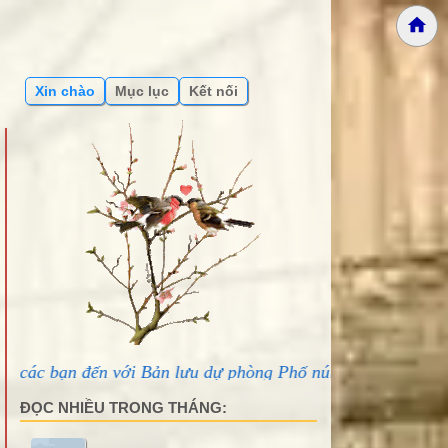
Xin chào
Mục lục
Kết nối
ới Bản lưu dự phòng Phố núi và bạn bè...
ĐỌC NHIỀU TRONG THÁNG: