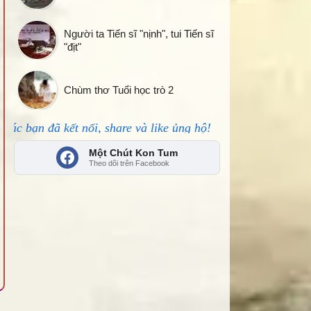
Người ta Tiến sĩ "nịnh", tui Tiến sĩ
"địt"
Chùm thơ Tuổi học trò 2
 nối, share và like ủng hộ!
Một Chút Kon Tum
Theo dõi trên Facebook