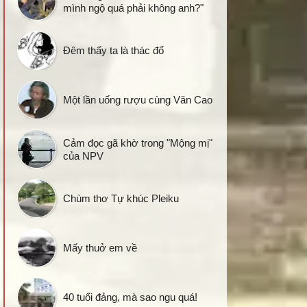
mình ngộ quá phải không anh?"
Đêm thấy ta là thác đổ
Một lần uống rượu cùng Văn Cao
Cảm đọc gã khờ trong "Mộng mị"
của NPV
Chùm thơ Tự khúc Pleiku
Mấy thuở em về
40 tuổi đảng, mà sao ngu quá!