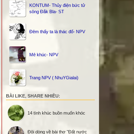
KONTUM- Thủy điện bức tử
sông Đắk Bla- ST
Đêm thấy ta là thác đổ- NPV
Mê khúc- NPV
Trang NPV ( NhuYGialai)
BÀI LIKE, SHARE NHIỀU:
14 tình khúc buồn muốn khóc
Đôi dòng về bài thơ "Đất nước