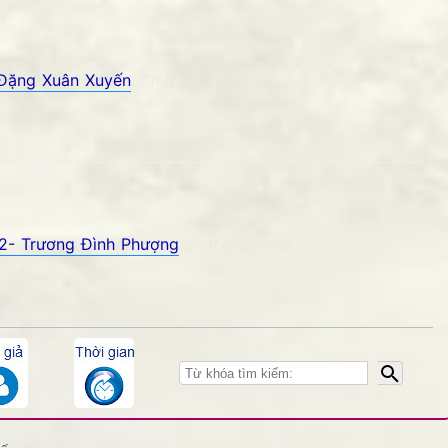
Đặng Xuân Xuyến
Phố núi và bạn bè. Chút gì để nhớ!
THANKS các bạn đã kết
h 2- Trương Đình Phượng
ỷ niệm Phố núi và bạn bè. Chút gì để nhớ!