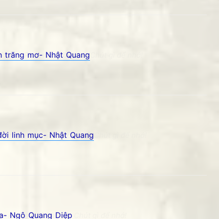
h trăng mơ- Nhật Quang
 niệm Phố núi và bạn bè. Chút gì để nhớ!
đời linh mục- Nhật Quang
kỷ niệm Phố núi và bạn bè. Chút gì để nhớ!
a- Ngô Quang Diệp
 Phố núi và bạn bè. Chút gì để nhớ!