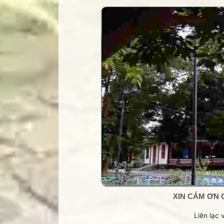
Trang Phạm Duy
Trang thơ Hoàng Nguyên Chươn
Trang thơ Thụy Du
Trang thơ+ Luân Hoán
Trang VHNT Thanh niên
Truyện.com
Văn chương Việt
XIN CÁM ƠN 
Liên lạc 