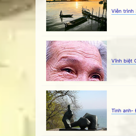
Viễn trìn
Viễn trình 3- Trương Đình Phượng - Góc k
Vĩnh biệt
Vĩnh biệt Cha- Hoa Nguyên - Góc kỷ niệm 
Tình anh-
Tình anh- Đặng Xuân Xuyến - Góc kỷ niệm 