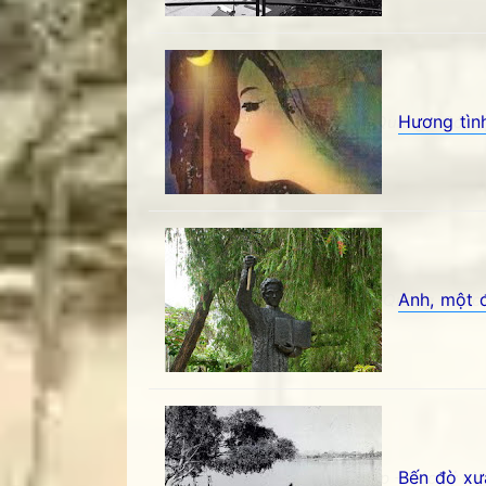
Hương tìn
Hương tình trăng mơ- Nhật Quang - Góc kỷ
Anh, một 
Anh, một đời linh mục- Nhật Quang - Góc 
Bến đò xư
Bến đò xưa- Ngô Quang Diệp - Góc kỷ niệm