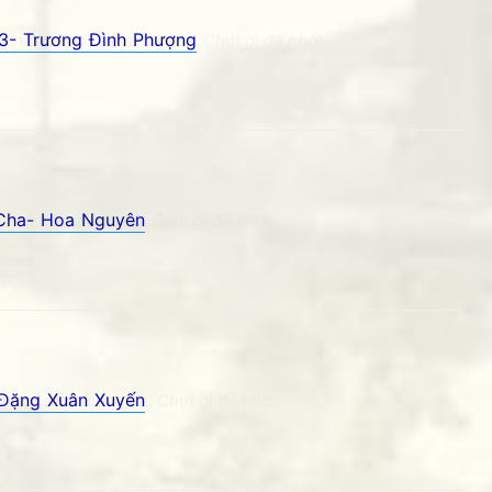
h 3- Trương Đình Phượng
ỷ niệm Phố núi và bạn bè. Chút gì để nhớ!
 Cha- Hoa Nguyên
Phố núi và bạn bè. Chút gì để nhớ!
 Đặng Xuân Xuyến
Phố núi và bạn bè. Chút gì để nhớ!