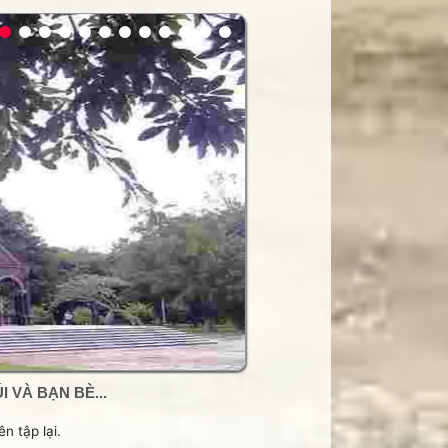
 VÀ BẠN BÈ...
n tập lại.