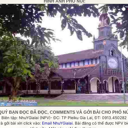
HÌNH ẢNH PHỐ NÚI:
g
QUÝ BẠN ĐỌC ĐÃ ĐỌC, COMMENTS VÀ GỞI BÀI CHO PHỐ NÚI
Biên tập: NhuYGialai (NPV)- ĐC: TP Pleiku Gia Lai, ĐT: 0913.450282
và gởi bài xin click vào:
Email NhuYGialai
. Bài đăng có thể được NPV biê