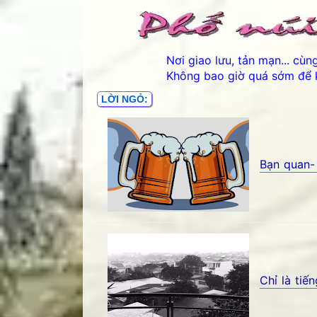
Nơi giao lưu, tản mạn... cù
Không bao giờ quá sớm để 
LỜI NGỎ:
Bạn quan-
Bạn quan- Đặng Xuân Xuyến - Góc kỷ niệm
Chỉ là ti
Chỉ là tiếng côn trùng- Hoa Nguyên - Góc 