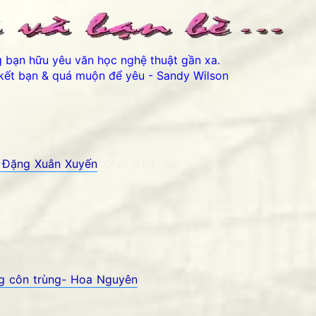
ng bạn hữu yêu văn học nghệ thuật gần xa.
kết bạn & quá muộn để yêu - Sandy Wilson
 Đặng Xuân Xuyến
 Phố núi và bạn bè. Chút gì để nhớ!
Thân ái chào các bạn đến v
ếng côn trùng- Hoa Nguyên
kỷ niệm Phố núi và bạn bè. Chút gì để nhớ!