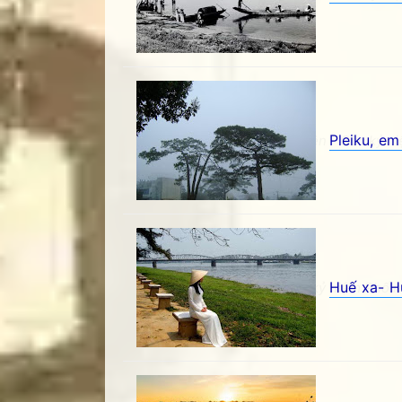
Pleiku, em
Pleiku, em và tôi- Tân Nguyên - Góc kỷ ni
Huế xa- 
Huế xa- Hương Ngọc - Góc kỷ niệm Phố nú