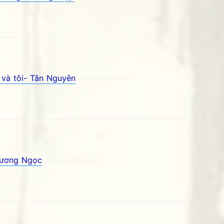
 và tôi- Tân Nguyên
ệm Phố núi và bạn bè. Chút gì để nhớ!
Hương Ngọc
i và bạn bè. Chút gì để nhớ!