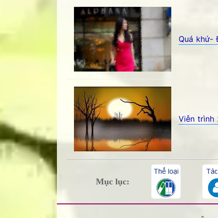
Quá khứ- 
Quá khứ- Đặng Xuân Xuyến - Góc kỷ niệm 
Viễn trìn
Viễn trình 2- Trương Đình Phượng - Góc k
Mục lục: