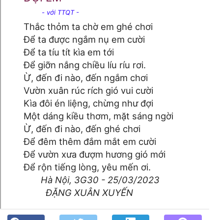
- với TTQT -
Thắc thỏm ta chờ em ghé chơi
Để ta được ngắm nụ em cười
Để ta tíu tít kìa em tới
Để giỡn nắng chiều líu ríu rơi.
Ừ, đến đi nào, đến ngắm chơi
Vườn xuân rúc rích gió vui cười
Kìa đôi én liệng, chừng như đợi
Một dáng kiều thơm, mặt sáng ngời
Ừ, đến đi nào, đến ghé chơi
Để đêm thêm đắm mắt em cười
Để vườn xưa đượm hương gió mới
Để rộn tiếng lòng, yêu mến ơi.
Hà Nội, 3G30 - 25/03/2023
ĐẶNG XUÂN XUYẾN
Đợi em- Đặng Xuân Xuyến - Góc kỷ niệm Phố núi và bạn bè.
Chút gì để nhớ!