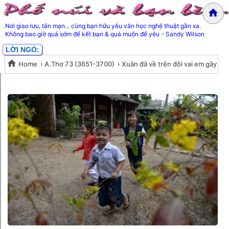
Nơi giao lưu, tản mạn... cùng bạn hữu yêu văn học nghệ thuật gần xa.
Không bao giờ quá sớm để kết bạn & quá muộn để yêu - Sandy Wilson
LỜI NGỎ:
Home
›
A.Thơ 73 (3651-3700)
›
Xuân đã về trên đôi vai em gầy
Xuân đã về trên đôi vai em gầy
guộc- Lê Thanh Hùng
guộc- Lê Thanh Hùng