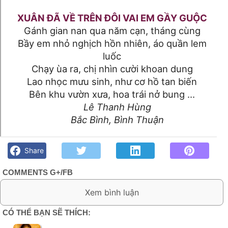
XUÂN ĐÃ VỀ TRÊN ĐÔI VAI EM GẦY GUỘC
Gánh gian nan qua năm cạn, tháng cùng
Bầy em nhỏ nghịch hồn nhiên, áo quần lem
luốc
Chạy ùa ra, chị nhìn cười khoan dung
Lao nhọc mưu sinh, như cơ hồ tan biến
Bên khu vườn xưa, hoa trái nở bung …
Lê Thanh Hùng
Bắc Bình, Bình Thuận
Xuân đã về trên đôi vai em gầy guộc- Lê Thanh Hùng - Góc
kỷ niệm Phố núi và bạn bè. Chút gì để nhớ!
Share
COMMENTS G+/FB
0 Comment:
CÓ THỂ BẠN SẼ THÍCH: