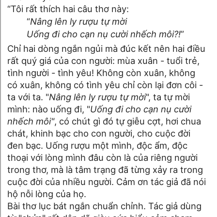
“Tôi rất thích hai câu thơ này:
“
Nâng lên ly rượu tự mời
Uống đi cho cạn nụ cười nhếch môi?!
”
Chỉ hai dòng ngắn ngủi mà đúc kết nên hai điều
rất quý giá của con người: mùa xuân - tuổi trẻ,
tình người - tình yêu! Không còn xuân, không
có xuân, không có tình yêu chỉ còn lại đơn côi -
ta với ta. "
Nâng lên ly rượu tự mời
", ta tự mời
mình: nào uống đi, "
Uống đi cho cạn nụ cười
nhếch môi"
, có chút gì đó tự giễu cợt, hơi chua
chát, khinh bạc cho con người, cho cuộc đời
đen bạc. Uống rượu một mình, độc ẩm, độc
thoại với lòng mình đâu còn là của riêng người
trong thơ, mà là tâm trạng đã từng xảy ra trong
cuộc đời của nhiều người. Cảm ơn tác giả đã nói
hộ nỗi lòng của họ.
Bài thơ lục bát ngắn chuẩn chỉnh. Tác giả dùng