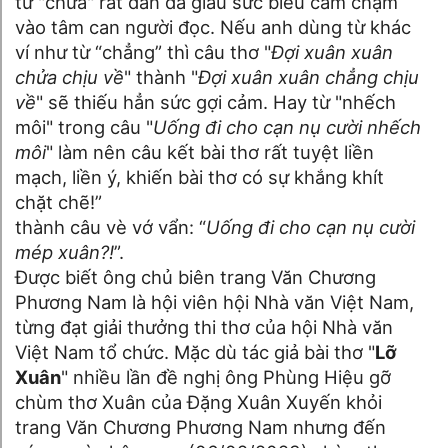
từ "chửa" rất dân dã giàu sức biểu cảm chạm
vào tâm can người đọc. Nếu anh dùng từ khác
ví như từ “chẳng” thì câu thơ "
Đợi xuân xuân
chửa chịu về
" thành "
Đợi xuân xuân chẳng chịu
về
" sẽ thiếu hẳn sức gợi cảm. Hay từ "nhếch
môi" trong câu "
Uống đi cho cạn nụ cười nhếch
môi
" làm nên câu kết bài thơ rất tuyệt liền
mạch, liền ý, khiến bài thơ có sự khắng khít
chặt chẽ!”
thành câu vè vớ vẩn: “
Uống đi cho cạn nụ cười
mép xuân?!
”.
Được biết ông chủ biên trang Văn Chương
Phương Nam là hội viên hội Nhà văn Việt Nam,
từng đạt giải thưởng thi thơ của hội Nhà văn
Việt Nam tổ chức. Mặc dù tác giả bài thơ "
Lỡ
Xuân
" nhiều lần đề nghị ông Phùng Hiệu gỡ
chùm thơ Xuân của Đặng Xuân Xuyến khỏi
trang Văn Chương Phương Nam nhưng đến