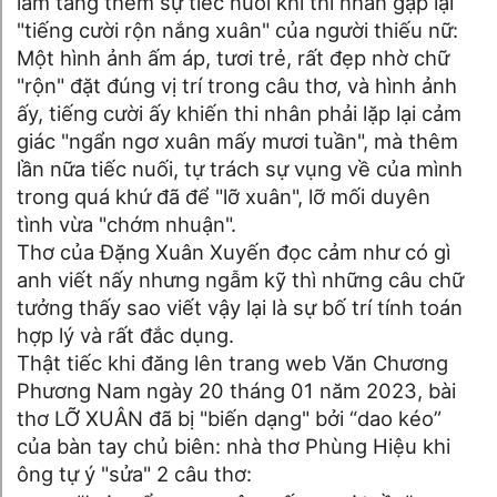
làm tăng thêm sự tiếc nuối khi thi nhân gặp lại
"tiếng cười rộn nắng xuân" của người thiếu nữ:
Một hình ảnh ấm áp, tươi trẻ, rất đẹp nhờ chữ
"rộn" đặt đúng vị trí trong câu thơ, và hình ảnh
ấy, tiếng cười ấy khiến thi nhân phải lặp lại cảm
giác "ngẩn ngơ xuân mấy mươi tuần", mà thêm
lần nữa tiếc nuối, tự trách sự vụng về của mình
trong quá khứ đã để "lỡ xuân", lỡ mối duyên
tình vừa "chớm nhuận".
Thơ của Đặng Xuân Xuyến đọc cảm như có gì
anh viết nấy nhưng ngẫm kỹ thì những câu chữ
tưởng thấy sao viết vậy lại là sự bố trí tính toán
hợp lý và rất đắc dụng.
Thật tiếc khi đăng lên trang web Văn Chương
Phương Nam ngày 20 tháng 01 năm 2023, bài
thơ LỠ XUÂN đã bị "biến dạng" bởi “dao kéo”
của bàn tay chủ biên: nhà thơ Phùng Hiệu khi
ông tự ý "sửa" 2 câu thơ: