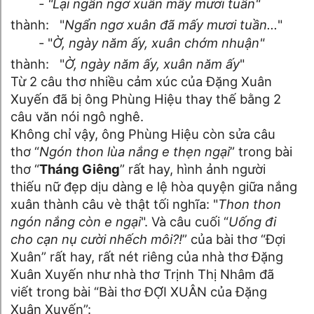
- "Lại ngẩn ngơ xuân mấy mươi tuần"
thành: "
Ngẩn ngơ xuân đã mấy mươi tuần…
"
- "
Ờ, ngày năm ấy, xuân chớm nhuận"
thành: "
Ờ, ngày năm ấy, xuân năm ấy
"
Từ 2 câu thơ nhiều cảm xúc của Đặng Xuân
Xuyến đã bị ông Phùng Hiệu thay thế bằng 2
câu văn nói ngô nghê.
Không chỉ vậy, ông Phùng Hiệu còn sửa câu
thơ “
Ngón thon lùa nắng e thẹn ngại
” trong bài
thơ “
Tháng Giêng
” rất hay, hình ảnh người
thiếu nữ đẹp dịu dàng e lệ hòa quyện giữa nắng
xuân thành câu vè thật tối nghĩa: "
Thon thon
ngón nắng còn e ngại
". Và câu cuối “
Uống đi
cho cạn nụ cười nhếch môi?!
” của bài thơ “Đợi
Xuân” rất hay, rất nét riêng của nhà thơ Đặng
Xuân Xuyến như nhà thơ Trịnh Thị Nhâm đã
viết trong bài “Bài thơ ĐỢI XUÂN của Đặng
Xuân Xuyến”: