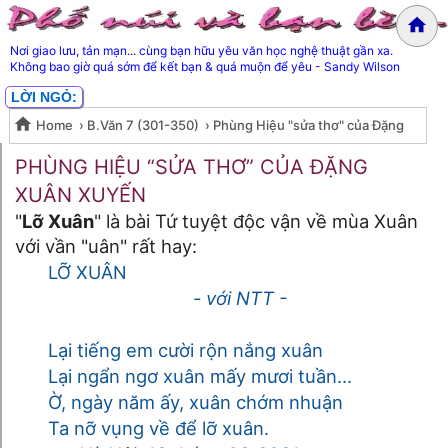
Nơi giao lưu, tản mạn... cùng bạn hữu yêu văn học nghệ thuật gần xa.
Không bao giờ quá sớm để kết bạn & quá muộn để yêu - Sandy Wilson
LỜI NGỎ:
Home
›
B.Văn 7 (301-350)
›
Phùng Hiệu "sửa thơ" của Đặng
Phùng Hiệu "sửa thơ" của Đặng
Xuân Xuyến- Hương Mai
PHÙNG HIỆU “SỬA THƠ” CỦA ĐẶNG
XUÂN XUYẾN
Xuân Xuyến- Hương Mai
"
Lỡ Xuân
" là bài Tứ tuyệt độc vận về mùa Xuân
với vần "uân" rất hay:
LỠ XUÂN
- với NTT -
Lại tiếng em cười rộn nắng xuân
Lại ngẩn ngơ xuân mấy mươi tuần...
Ờ, ngày năm ấy, xuân chớm nhuận
Ta nỡ vụng về để lỡ xuân.