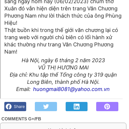
sáng ngày hôm nay (06/02/2023) chùm thơ
Xuân đó vẫn hiện diện trên trang Văn Chương
Phương Nam như lời thách thức của ông Phùng
Hiệu!
Thật buồn khi trong thế giới văn chương lại có
trang web với người chủ biên có lối hành xử
khác thường như trang Văn Chương Phương
Nam!
Hà Nội, ngày 6 tháng 2 năm 2023
VŨ THỊ HƯƠNG MAI
Địa chỉ: Khu tập thể Tổng công ty 319 quận
Long Biên, thành phố Hà Nội.
Email:
huongmai8081@yahoo.com.vn
Phùng Hiệu "sửa thơ" của Đặng Xuân Xuyến- Hương Mai -
Góc kỷ niệm Phố núi và bạn bè. Chút gì để nhớ!
Share
COMMENTS G+/FB