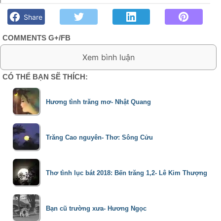
Mây tình- Mưa phố núi - Góc kỷ niệm Phố núi và bạn bè. Chút
gì để nhớ!
Share
COMMENTS G+/FB
0 Comment:
CÓ THỂ BẠN SẼ THÍCH:
Hương tình trăng mơ- Nhật Quang
Trăng Cao nguyên- Thơ: Sông Cửu
Thơ tình lục bát 2018: Bến trăng 1,2- Lê Kim Thượng
Bạn cũ trường xưa- Hương Ngọc