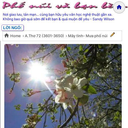
Nơi giao lưu, tản mạn... cùng bạn hữu yêu văn học nghệ thuật gần xa.
Không bao giờ quá sớm để kết bạn & quá muộn để yêu - Sandy Wilson
LỜI NGỎ:
Home
›
A.Thơ 72 (3601-3650)
›
Mây tình- Mưa phố núi
Mây tình- Mưa phố núi