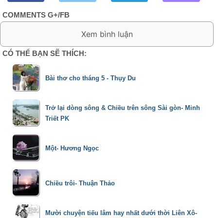
COMMENTS G+/FB
0 Comment:
CÓ THỂ BẠN SẼ THÍCH:
Bài thơ cho tháng 5 - Thụy Du
Trở lại dòng sông & Chiều trên sông Sài gòn- Minh
Triết PK
Một- Hương Ngọc
Chiều trôi- Thuận Thảo
Mười chuyện tiếu lâm hay nhất dưới thời Liên Xô-