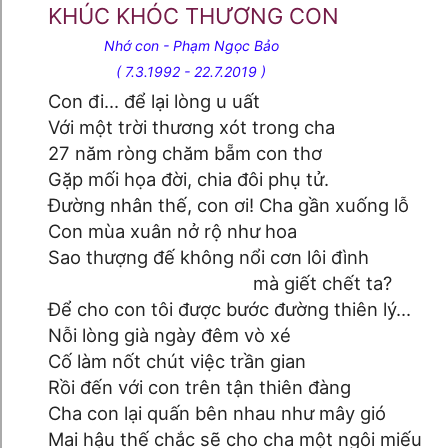
KHÚC KHÓC THƯƠNG CON
Nhớ con - Phạm Ngọc Bảo
( 7.3.1992 - 22.7.2019 )
Con đi... để lại lòng u uất
Với một trời thương xót trong cha
27 năm ròng chăm bẵm con thơ
Gặp mối họa đời, chia đôi phụ tử.
Đường nhân thế, con ơi! Cha gần xuống lỗ
Con mùa xuân nở rộ như hoa
Sao thượng đế không nổi cơn lôi đình
mà giết chết ta?
Để cho con tôi được bước đường thiên lý...
Nỗi lòng già ngày đêm vò xé
Cố làm nốt chút việc trần gian
Rồi đến với con trên tận thiên đàng
Cha con lại quấn bên nhau như mây gió
Mai hậu thế chắc sẽ cho cha một ngôi miếu