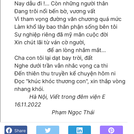
Nay dẫu đi !... Còn những người thân
Đang trôi nổi bến bờ, vương vất
Vì tham vọng đường văn chương quá mức
Làm khổ lây bao thân phận sống bên tôi
Sự nghiệp riêng đã mỹ mãn cuộc đời
Xin chút lãi từ ván cờ người,
để an lòng nhắm mắt...
Cha con tôi lại dạt bay trời, đất
Nghe dưới trần vẫn nhắc vọng ca thi
Đến thiên thu truyền kể chuyện hôm ni
Đọc "khúc khóc thương con", xin thắp vòng
nhang khói.
Hà Nội, Viết trong đêm viện E
16.11.2022
Phạm Ngọc Thái
Khúc khóc thương con- Phạm Ngọc Thái - Góc kỷ niệm Phố
núi và bạn bè. Chút gì để nhớ!
Share