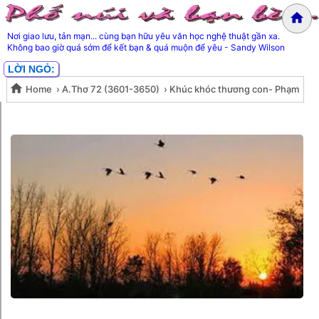
Nơi giao lưu, tản mạn... cùng bạn hữu yêu văn học nghệ thuật gần xa.
Không bao giờ quá sớm để kết bạn & quá muộn để yêu - Sandy Wilson
LỜI NGỎ:
Home
›
A.Thơ 72 (3601-3650)
›
Khúc khóc thương con- Phạm
Khúc khóc thương con- Phạm
Ngọc Thái
Ngọc Thái