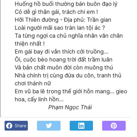
Huống hồ buổi thường bán buôn đạo lý
Có dễ gì thân gái, trách chi em !
Hỡi Thiên đường - Địa phủ: Trần gian
Loài người mãi sao tràn lan tội ác ?
Ta từng ngợi ca chủ nghĩa nhân văn chân
thiện nhất !
Em gái bay đi vẫn thích cởi truồng...
Ôi, cuộc bèo hoang trời đất trầm luân
Và bản chất muôn đời còn muông thú
Nhà chính trị cùng đứa du côn, tranh thủ
chơi thánh nữ
Em vũ ba lê trong thế giới hỗn mang... gieo
hoa, cấy linh hồn...
Phạm Ngọc Thái
Cỏ hoang- Phạm Ngọc Thái - Góc kỷ niệm Phố núi và bạn bè.
Chút gì để nhớ!
Share