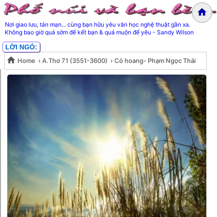
Nơi giao lưu, tản mạn... cùng bạn hữu yêu văn học nghệ thuật gần xa.
Không bao giờ quá sớm để kết bạn & quá muộn để yêu - Sandy Wilson
LỜI NGỎ:
Home
›
A.Thơ 71 (3551-3600)
›
Cỏ hoang- Phạm Ngọc Thái
Cỏ hoang- Phạm Ngọc Thái