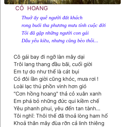
CỎ HOANG
Thuở ấy quê người đất khách
rong buổi tha phương mưu tính cuộc đời
Tôi đã gặp những người con gái
Dẫu yêu kiều, nhưng cũng bèo thôi...
Cô gái bay đi ngỡ làn mây dại
Trôi lang thang đầu bãi, cuối giời
Em tự do như thể là cát bụi
Có đôi lần giời cũng khóc, mưa rơi !
Loài lạc thú phồn vinh hơn gió
"Cơn hồng hoang" thả cỏ xuân xanh
Em phá bỏ những đức qui kiềm chế
Yêu phanh phui, yêu đến tan tành...
Tôi nghĩ: Thôi thế đã thoả lòng ham hố
Khoả thân mây đùa rỡn cả linh thiêng