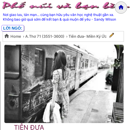
Nơi giao lưu, tản mạn... cùng bạn hữu yêu văn học nghệ thuật gần xa.
Không bao giờ quá sớm để kết bạn & quá muộn để yêu - Sandy Wilson
LỜI NGỎ:
Home
›
A.Thơ 71 (3551-3600)
›
Tiễn đưa- Miền Ký Ức
Tiễn đưa- Miền Ký Ức
TIỄN ĐƯA