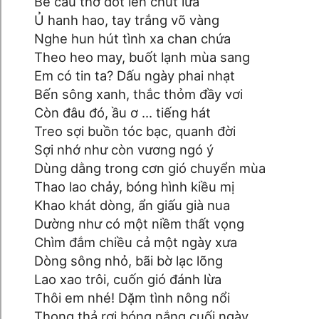
Bẻ câu thơ đốt lên chút lửa
Ủ hanh hao, tay trắng võ vàng
Nghe hun hút tình xa chan chứa
Theo heo may, buốt lạnh mùa sang
Em có tin ta? Dấu ngày phai nhạt
Bến sông xanh, thắc thỏm đầy vơi
Còn đâu đó, ầu ơ ... tiếng hát
Treo sợi buồn tóc bạc, quanh đời
Sợi nhớ như còn vương ngó ý
Dùng dằng trong cơn gió chuyển mùa
Thao lao chảy, bóng hình kiều mị
Khao khát dòng, ẩn giấu già nua
Dường như có một niềm thất vọng
Chìm đắm chiều cả một ngày xưa
Dòng sông nhỏ, bãi bờ lạc lõng
Lao xao trôi, cuốn gió đánh lừa
Thôi em nhé! Dặm tình nông nổi
Thong thả rơi bóng nắng cuối ngày