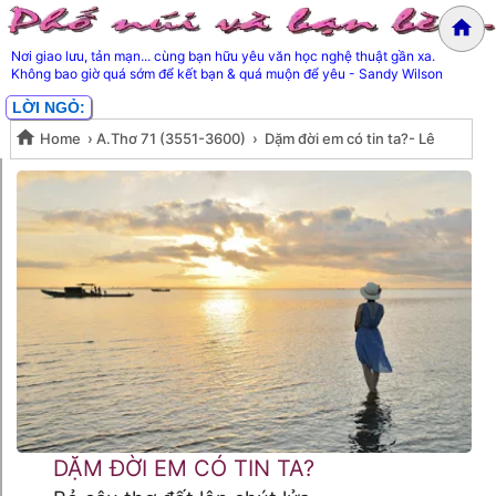
Nơi giao lưu, tản mạn... cùng bạn hữu yêu văn học nghệ thuật gần xa.
Không bao giờ quá sớm để kết bạn & quá muộn để yêu - Sandy Wilson
LỜI NGỎ:
Home
›
A.Thơ 71 (3551-3600)
›
Dặm đời em có tin ta?- Lê
Dặm đời em có tin ta?- Lê Thanh
Thanh Hùng
Hùng
DẶM ĐỜI EM CÓ TIN TA?