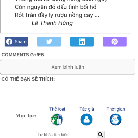
Còn nguyên đó dấu tình bổi hổi
Rót tràn đầy ly rượu nồng cay ...
Lê Thanh Hùng
Dặm đời em có tin ta?- Lê Thanh Hùng - Góc kỷ niệm Phố núi
và bạn bè. Chút gì để nhớ!
Share
COMMENTS G+/FB
0 Comment:
CÓ THỂ BẠN SẼ THÍCH:
Mục lục: