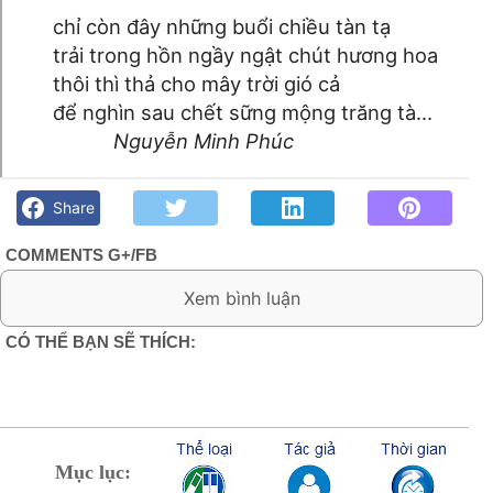
chỉ còn đây những buổi chiều tàn tạ
trải trong hồn ngầy ngật chút hương hoa
thôi thì thả cho mây trời gió cả
để nghìn sau chết sững mộng trăng tà…
Nguyễn Minh Phúc
Như giọt nắng chiều- Nguyễn Minh Phúc - Góc kỷ niệm Phố
núi và bạn bè. Chút gì để nhớ!
Share
COMMENTS G+/FB
0 Comment:
CÓ THỂ BẠN SẼ THÍCH:
Mục lục: