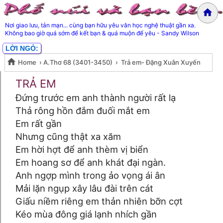
Nơi giao lưu, tản mạn... cùng bạn hữu yêu văn học nghệ thuật gần xa.
Không bao giờ quá sớm để kết bạn & quá muộn để yêu - Sandy Wilson
LỜI NGỎ:
Home
›
A.Thơ 68 (3401-3450)
›
Trả em- Đặng Xuân Xuyến
Trả em- Đặng Xuân Xuyến
TRẢ EM
Đứng trước em anh thành người rất lạ
Thả rông hồn đắm đuối mắt em
Em rất gần
Nhưng cũng thật xa xăm
Em hời hợt để anh thèm vị biển
Em hoang sơ để anh khát đại ngàn.
Anh ngợp mình trong ảo vọng ái ân
Mải lặn ngụp xây lâu đài trên cát
Giấu niềm riêng em thản nhiên bỡn cợt
Kéo mùa đông giá lạnh nhích gần