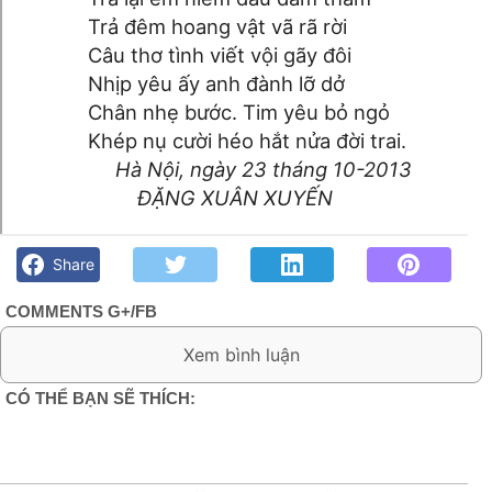
Trả đêm hoang vật vã rã rời
Câu thơ tình viết vội gãy đôi
Nhịp yêu ấy anh đành lỡ dở
Chân nhẹ bước. Tim yêu bỏ ngỏ
Khép nụ cười héo hắt nửa đời trai.
Hà Nội, ngày 23 tháng 10-2013
ĐẶNG XUÂN XUYẾN
Trả em- Đặng Xuân Xuyến - Góc kỷ niệm Phố núi và bạn bè.
Chút gì để nhớ!
Share
COMMENTS G+/FB
0 Comment:
CÓ THỂ BẠN SẼ THÍCH: