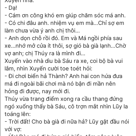
- Dạ!
- Cám ơn công khó em giúp chăm sóc má anh.
- Có chi đâu anh. nhiệm vụ em mà...Chỉ sợ em
làm chưa vừa ý anh chị thôi...
- Anh dọn chỗ rồi đó. Em và Má ngồi phía sau
xe...nhớ mở cửa ít thôi, sợ gió bà già lạnh...Chờ
vợ anh; chị Thúy ra là mình đi...
Xuyến vào nhà dìu bà Sáu ra xe, coi bộ bà vui
lắm, nhìn Xuyến cười toe toét hỏi:
- Đi chơi biển hả Thành? Anh hai con hứa đưa
má đi ngoài bãi chơi mà nó bận đi mần nên
hỏng đi được, nay mới đi.
Thúy vừa trang điểm xong ra cầu thang đứng
ngó xuống thấy bà Sáu, cô trợn mắt nhìn Lũy la
toáng lên:
- Trời đất! Cho bà già đi nữa hả? Lũy gật đầu nói
với vợ: