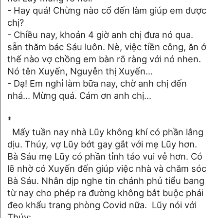
- Hay quá! Chừng nào cổ đến làm giúp em được
chị?
- Chiều nay, khoản 4 giờ anh chị đưa nó qua.
sẵn thăm bác Sáu luôn. Nè, việc tiền công, ăn ở
thế nào vợ chồng em bàn rõ ràng với nó nhen.
Nó tên Xuyến, Nguyễn thị Xuyến...
- Dạ! Em nghỉ làm bữa nay, chờ anh chị đến
nhá... Mừng quá. Cám ơn anh chị...
*
Mấy tuần nay nhà Lũy không khí có phần lắng
dịu. Thúy, vợ Lũy bớt gay gắt với mẹ Lũy hơn.
Bà Sáu mẹ Lũy có phần tỉnh táo vui vẻ hơn. Có
lẽ nhờ có Xuyến đến giúp việc nhà và chăm sóc
Bà Sáu. Nhân dịp nghe tin chánh phủ tiểu bang
từ nay cho phép ra đường không bắt buộc phải
đeo khẩu trang phòng Covid nữa. Lũy nói với
Thúy: