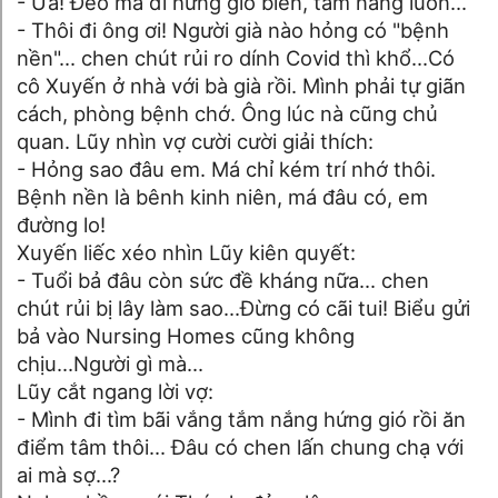
- Ừa! Đèo má đi hứng gió biển, tắm nắng luôn...
- Thôi đi ông ơi! Người già nào hỏng có "bệnh
nền"... chen chút rủi ro dính Covid thì khổ...Có
cô Xuyến ở nhà với bà già rồi. Mình phải tự giãn
cách, phòng bệnh chớ. Ông lúc nà cũng chủ
quan. Lũy nhìn vợ cười cười giải thích:
- Hỏng sao đâu em. Má chỉ kém trí nhớ thôi.
Bệnh nền là bênh kinh niên, má đâu có, em
đường lo!
Xuyến liếc xéo nhìn Lũy kiên quyết:
- Tuổi bả đâu còn sức đề kháng nữa... chen
chút rủi bị lây làm sao...Đừng có cãi tui! Biểu gửi
bả vào Nursing Homes cũng không
chịu...Người gì mà...
Lũy cắt ngang lời vợ:
- Mình đi tìm bãi vắng tắm nắng hứng gió rồi ăn
điểm tâm thôi... Đâu có chen lấn chung chạ với
ai mà sợ...?