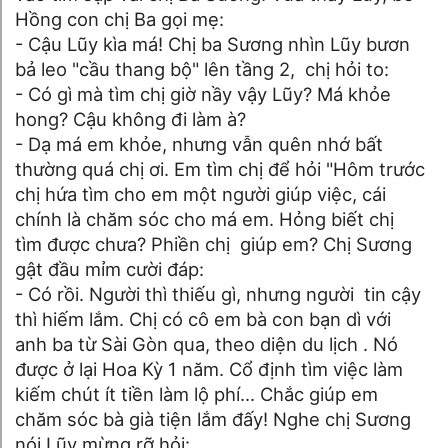
Hồng con chị Ba gọi mẹ:
- Cậu Lũy kìa má! Chị ba Sương nhìn Lũy bươn
bả leo "cầu thang bộ" lên tầng 2, chị hỏi to:
- Có gì mà tìm chị giờ nầy vậy Lũy? Má khỏe
hong? Cậu không đi làm à?
- Dạ má em khỏe, nhưng vẫn quên nhớ bất
thường quá chị ơi. Em tìm chị để hỏi "Hôm trước
chị hứa tìm cho em một người giúp việc, cái
chính là chăm sóc cho má em. Hỏng biết chị
tìm được chưa? Phiền chị giúp em? Chị Sương
gật đầu mỉm cười đáp:
- Có rồi. Người thì thiếu gì, nhưng người tin cậy
thì hiếm lắm. Chị có cô em bà con bạn dì với
anh ba từ Sài Gòn qua, theo diện du lịch . Nó
được ở lại Hoa Kỳ 1 năm. Cổ định tìm việc làm
kiếm chút ít tiền làm lộ phí... Chắc giúp em
chăm sóc bà già tiện lắm đấy! Nghe chị Sương
nói Lũy mừng rỡ hỏi: