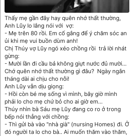
Thấy mẹ gần đây hay quên nhớ thất thường,
Anh Lũy lo lắng nói với vợ:
- Mẹ trên 80 rồi. Em cố gắng để ý chăm sóc an
ủi khi mẹ vui buồn dùm anh!
Chị Thúy vợ Lũy ngó xéo chồng rồi trả lời nhát
gừng:
- Mười lần đi cầu bả không giựt nước đủ mười…
Chớ quên nhớ thất thường gì đâu? Ngày ngắn
tháng dài ai chịu cho nỗi!
Anh Lũy vẫn dịu giọng:
- Hồi còn bé mẹ sống vì mình, bây giờ mình
phải lo cho mẹ chứ bỏ cho ai giờ em…
Thúy nhìn bà Sáu mẹ Lũy đang co ro ở trong
bếp nói thẳng với chồng:
- Thì gửi bà vào "nhà già" (nursing Homes) đi. Ở
đó người ta lo cho bà.. Ai muốn thăm vào thăm,