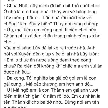
- Chúa Nhật nầy mình đi biển hít thở chút chơi.
Ở nhà lâu tù túng quá. Thúy vui vẻ bằng lòng.
Lũy mừng thầm.... Lâu quá rồi mới thấy vợ
chồng "tâm đầu ý hiệp" Thúy nói cùng chồng:
- Ừa, mai tiệm em cũng nghỉ đi biển chơi nữa.
Chánh phủ xả đeo khẩu trang mình cũng xả hơi
chớ...
Vừa mới sáng Lũy đã lái xe ra trước nhà. Anh
nói với Xuyến đến giúp việc ở lại nhà Lũy luôn:
- Em lo thức ăn nước uống đem theo xong
chưa? Ra biển đổi không khí chắc má anh vui ăn
được nhiều...
- Dạ xong. Tội nghiệp bà già cứ gọi em là con
gái cưng... Má bảo thương em hơn anh đó...
- Ừ! Má ngỡ em là con Thành em gái anh vượt
biển mất tích gần 10 năm rồi đó. Em cứ nhận là
tên Thành đi cho bà đỡ nhớ...Đừng nói em tên
Xuyến nhá.