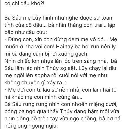
có chi đâu khó?!
Bà Sáu mẹ Lũy hình như nghe được sự toan
tính của cô dâu... bà nhìn thằng con trai .. lập
bập như cầu cứu:
- Đừng con, xin con đừng đem mẹ vô đó... Mẹ
muốn ở nhà với con! Hai tay bà hơi run nên ly
mì bà đang cầm bị rơi xuống gạch.
Nhìn chiếc lon nhựa lăn lóc trên sàng nhà, bà
Sáu lắm léc nhìn Thúy sợ sệt. Lũy chạy lại dìu
mẹ ngồi lên sopha rồi cười nói với mẹ như
không chuyện gì xảy ra. :
- Mẹ đợi con tí. lau sơ nền nhà, con làm hai tô
mì khác mẹ con mình cùng ăn...
Bà Sáu rưng rưng nhìn con nhoẽn miệng cười,
bỗng bà ngó qua thấy Thúy đang bậm môi vừa
nhìn đồng hồ trên tay vừa ngó chồng, bà hơ hải
nói giọng ngọng ngịu: