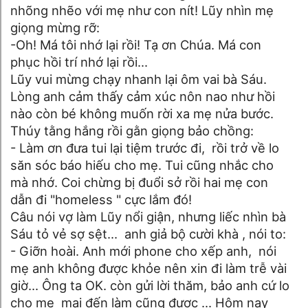
nhõng nhẽo với mẹ như con nít! Lũy nhìn mẹ
giọng mừng rỡ:
-Oh! Má tôi nhớ lại rồi! Tạ ơn Chúa. Má con
phục hồi trí nhớ lại rồi...
Lũy vui mừng chạy nhanh lại ôm vai bà Sáu.
Lòng anh cảm thấy cảm xúc nôn nao như hồi
nào còn bé không muốn rời xa mẹ nửa bước.
Thúy tằng hắng rồi gằn giọng bảo chồng:
- Làm ơn đưa tui lại tiệm trước đi, rồi trở về lo
săn sóc báo hiếu cho mẹ. Tui cũng nhắc cho
mà nhớ. Coi chừng bị đuổi sở rồi hai mẹ con
dẫn đi "homeless " cực lắm đó!
Câu nói vợ làm Lũy nổi giận, nhưng liếc nhìn bà
Sáu tỏ vẻ sợ sệt... anh giả bộ cười khà , nói to:
- Giỡn hoài. Anh mới phone cho xếp anh, nói
mẹ anh không được khỏe nên xin đi làm trễ vài
giờ... Ông ta OK. còn gửi lời thăm, bảo anh cứ lo
cho mẹ mai đến làm cũng được ... Hôm nay