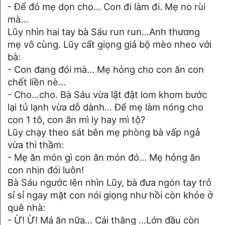
- Để đó mẹ dọn cho... Con đi làm đi. Mẹ no rùi
mà...
Lũy nhìn hai tay bà Sáu run run...Anh thương
mẹ vô cùng. Lũy cất giọng giả bộ mèo nheo với
bà:
- Con đang đói mà... Mẹ hỏng cho con ăn con
chết liền nè...
- Cho...cho. Bà Sáu vừa lật đật lom khom bước
lại tủ lạnh vừa dỗ dành... Để mẹ làm nóng cho
con 1 tô, con ăn mì ly hay mì tộ?
Lũy chạy theo sát bên mẹ phòng bà vấp ngả
vừa thì thầm:
- Mẹ ăn món gì con ăn món đó... Mẹ hỏng ăn
con nhịn đói luôn!
Bà Sáu ngước lên nhìn Lũy, bà đưa ngón tay trỏ
sỉ sỉ ngay mặt con nói giọng như hồi còn khỏe ở
quê nhà:
- Ừ! Ừ! Má ăn nữa... Cái thằng ...Lớn đầu còn