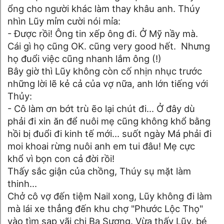
ổng cho người khác làm thay khâu anh. Thúy
nhìn Lũy mỉm cười nói mỉa:
- Được rồi! Ông tin xếp ông đi. Ở Mỹ nầy mà.
Cái gì họ cũng OK. cũng very good hết. Nhưng
họ đuổi việc cũng nhanh lắm ông (!)
Bây giờ thì Lũy không còn cố nhịn nhục trước
những lời lẽ kẻ cả của vợ nữa, anh lớn tiếng với
Thủy:
- Cô làm ơn bớt trù ẽo lại chút đi... Ở đây dù
phải đi xin ăn để nuôi mẹ cũng không khổ bằng
hồi bị đuổi đi kinh tế mới... suốt ngày Má phải đi
moi khoai rừng nuôi anh em tui đâu! Mẹ cực
khổ vì bọn con cả đời rồi!
Thấy sắc giận của chồng, Thúy sụ mặt làm
thinh...
Chở cô vợ đến tiệm Nail xong, Lũy không đi làm
mà lái xe thẳng đến khu chợ "Phước Lộc Thọ"
vào tìm sạp vãi chị Ba Sương. Vừa thấy Lũy, bé