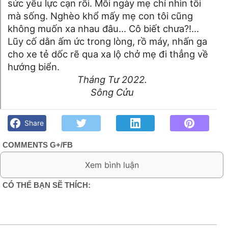
sức yếu lực cạn rồi. Mỗi ngày mẹ chỉ nhìn tôi
mà sống. Nghèo khổ mấy mẹ con tôi cũng
không muốn xa nhau đâu... Cô biết chưa?!...
Lũy cố dằn ấm ức trong lòng, rồ máy, nhấn ga
cho xe tẻ dốc rẽ qua xa lộ chở mẹ đi thẳng về
hướng biển.
Tháng Tư 2022.
Sông Cửu
Mẹ tôi- Sông Cửu - Góc kỷ niệm Phố núi và bạn bè. Chút gì
để nhớ!
Share
COMMENTS G+/FB
0 Comment:
CÓ THỂ BẠN SẼ THÍCH: