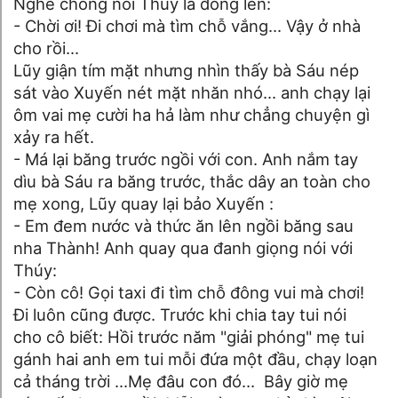
Nghe chồng nói Thúy la đỏng lên:
- Chời ơi! Đi chơi mà tìm chỗ vắng... Vậy ở nhà
cho rồi...
Lũy giận tím mặt nhưng nhìn thấy bà Sáu nép
sát vào Xuyến nét mặt nhăn nhó... anh chạy lại
ôm vai mẹ cười ha hả làm như chẳng chuyện gì
xảy ra hết.
- Má lại băng trước ngồi với con. Anh nắm tay
dìu bà Sáu ra băng trước, thắc dây an toàn cho
mẹ xong, Lũy quay lại bảo Xuyến :
- Em đem nước và thức ăn lên ngồi băng sau
nha Thành! Anh quay qua đanh giọng nói với
Thúy:
- Còn cô! Gọi taxi đi tìm chỗ đông vui mà chơi!
Đi luôn cũng được. Trước khi chia tay tui nói
cho cô biết: Hồi trước năm "giải phóng" mẹ tui
gánh hai anh em tui mỗi đứa một đầu, chạy loạn
cả tháng trời ...Mẹ đâu con đó… Bây giờ mẹ