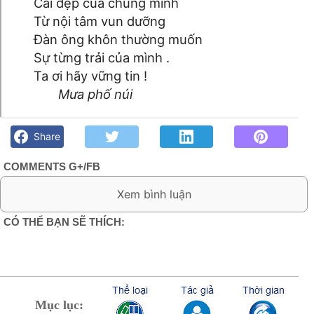
Cái đẹp của chúng mình
Từ nội tâm vun dưỡng
Đàn ông khôn thường muốn
Sự từng trải của mình .
Ta ơi hãy vững tin !
Mưa phố núi
Còn những nồng nàn- Mưa phố núi - Góc kỷ niệm Phố núi và
bạn bè. Chút gì để nhớ!
Share
COMMENTS G+/FB
0 Comment:
CÓ THỂ BẠN SẼ THÍCH:
Mục lục: