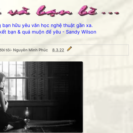
ng bạn hữu yêu văn học nghệ thuật gần xa.
kết bạn & quá muộn để yêu - Sandy Wilson
đời tôi- Nguyễn Minh Phúc
8.3.22
uyễn Minh Phúc
Thân ái chào các bạn đ