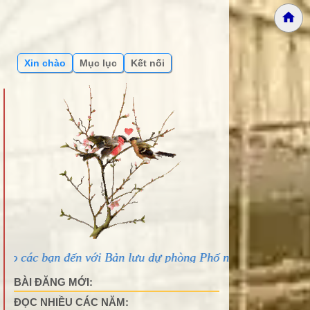
Xin chào
Mục lục
Kết nối
ến với Bản lưu dự phòng Phố núi và bạn bè...
BÀI ĐĂNG MỚI:
ĐỌC NHIỀU CÁC NĂM: