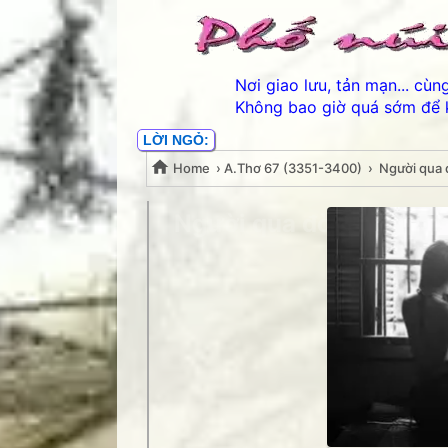
Nơi giao lưu, tản mạn... cù
Không bao giờ quá sớm để 
LỜI NGỎ:
Home
›
A.Thơ 67 (3351-3400)
›
Người qua 
Người qua đời tôi- Ng