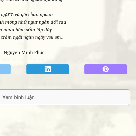
 người và gối chăn ngoan
h mông nhớ ngút ngàn đời sau
n nhau hôm sớm lấp đầy
u trầm ngãi ngàn ngày yêu em…
Nguyễn Minh Phúc
 Góc kỷ niệm Phố núi và bạn bè. Chút gì để nhớ!
THANKS các bạ