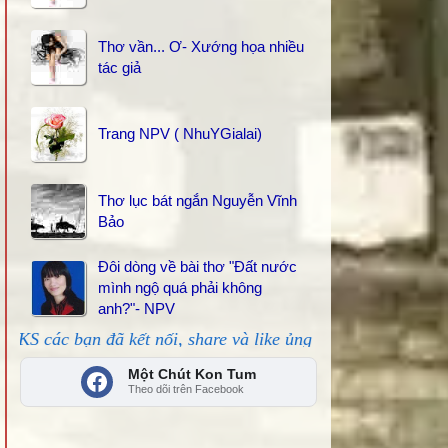
Thơ vần... Ơ- Xướng họa nhiều
tác giả
Trang NPV ( NhuYGialai)
Thơ lục bát ngắn Nguyễn Vĩnh
Bảo
Đôi dòng về bài thơ "Đất nước
mình ngộ quá phải không
anh?"- NPV
n đã kết nối, share và like ủng hộ!
Một Chút Kon Tum
Theo dõi trên Facebook