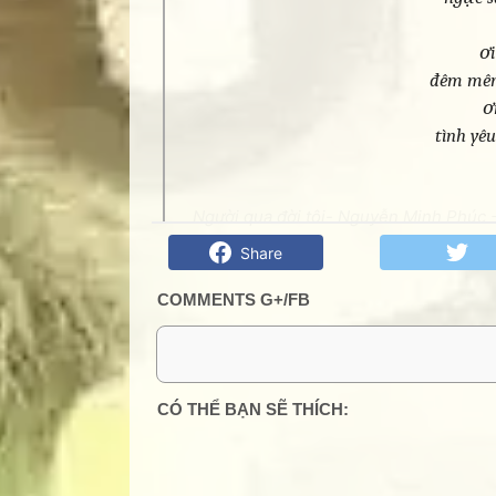
ơi
đêm mên
ơ
tình yê
Người qua đời tôi- Nguyễn Minh Phúc -
Share
COMMENTS G+/FB
0 Comment:
CÓ THỂ BẠN SẼ THÍCH: