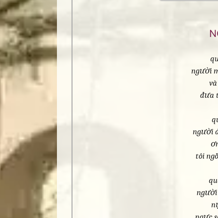
N
qu
người m
và
đưa t
q
người đ
ơ
tôi ng
qu
người 
n
ngực s