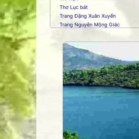
Thơ Lục bát
Trang Đặng Xuân Xuyến
Trang Nguyễn Mộng Giác
Trang nhạc Võ Tá Hân
Trang Phạm Duy
Trang thơ Hoàng Nguyên Chươn
Trang thơ Thụy Du
Trang thơ+ Luân Hoán
Trang VHNT Thanh niên
Truyện.com
Văn chương Việt