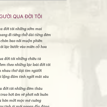
GƯỜI QUA ĐỜI TÔI
a đời tôi những sớm mai
ang đi tiếng thở dài từng đêm
 chôn bao nỗi muộn phiền
ôi lạc bước vào miền cỏ hoa
ua đời tôi những chiều tà
em theo những lạc loài đời tôi
n nhau thơ dại tim người
ồi lặng đắm tình ngời mắt sâu
a đời tôi những đêm thâu
trao hơi ấm về phơi nỗi buồn
ụ hôn mời mọc mê cuồng
ay tình ái môi ngoan địa đàng