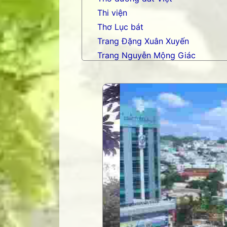
Thi viện
Thơ Lục bát
Trang Đặng Xuân Xuyến
Trang Nguyễn Mộng Giác
Trang nhạc Võ Tá Hân
Trang Phạm Duy
Trang thơ Hoàng Nguyên Chươn
Trang thơ Thụy Du
Trang thơ+ Luân Hoán
Trang VHNT Thanh niên
Truyện.com
Văn chương Việt