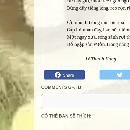
Để bây giờ, nuối tiếc ngẩn ngơ
Bừng dậy tiếng lòng, reo rộn r
Ơi mùa đi trong mắt biếc, xót 
Gặp lại nhau đây, bao nỗi niề
Một ngày xưa, sóng sánh rơi th
Đổ ngập sân vườn, trong nắng m
Lê Thanh Hùng
Tiếc thương nhau, ngày gặp lại- Lê Th
Share
COMMENTS G+/FB
0 Comment:
CÓ THỂ BẠN SẼ THÍCH: