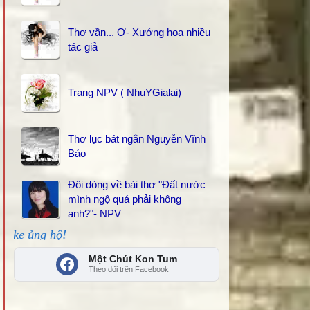
Thơ vần... Ơ- Xướng họa nhiều
tác giả
Trang NPV ( NhuYGialai)
Thơ lục bát ngắn Nguyễn Vĩnh
Bảo
Đôi dòng về bài thơ "Đất nước
mình ngộ quá phải không
anh?"- NPV
THANKS các bạn đã kết
Một Chút Kon Tum
Theo dõi trên Facebook