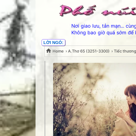
Nơi giao lưu, tản mạn... cù
Không bao giờ quá sớm để 
LỜI NGỎ:
Home
›
A.Thơ 65 (3251-3300)
›
Tiếc thương
Tiếc thương nhau, ngày
Thân