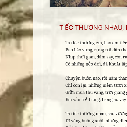
TIẾC THƯƠNG NHAU, 
Ta tiếc thương em, hay em tiế
Bao hão vọng, rụng rơi dần the
Nhịp thời gian, đắm say, còn r
Có những nẻo đời, đã khuất lấ
Chuyện buồn nào, rồi năm thá
Chỉ còn lại, những niềm tươi x
Giữa mùa thu vàng, trời giăng 
Em vẫn trẻ trung, trong áo váy
Ta tiếc thương nhau, sao vương
Dĩ vãng buông xuôi, những điều