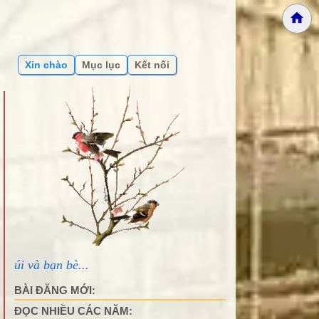
Xin chào
Mục lục
Kết nối
...
BÀI ĐĂNG MỚI:
ĐỌC NHIỀU CÁC NĂM: