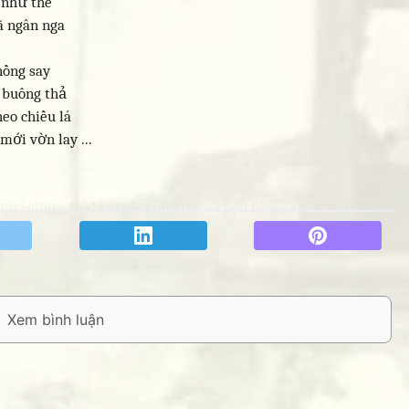
 như thế
ã ngân nga
nồng say
m buông thả
eo chiều lá
ới vờn lay ...
anh Hùng - Góc kỷ niệm Phố núi và bạn bè. Chút gì để nhớ!