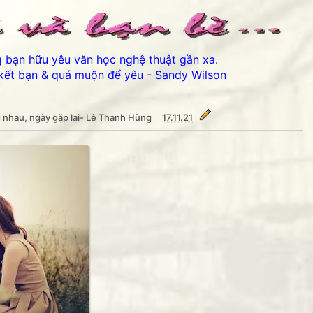
ng bạn hữu yêu văn học nghệ thuật gần xa.
kết bạn & quá muộn để yêu - Sandy Wilson
 nhau, ngày gặp lại- Lê Thanh Hùng
17.11.21
 gặp lại- Lê Thanh Hùng
 ái chào các bạn đến với Bản lưu dự phòng Phố núi và bạn bè