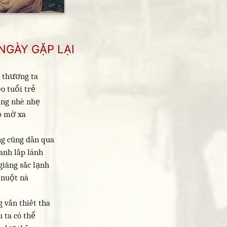
NGÀY GẶP LẠI
c thương ta
o tuổi trẻ
ung nhè nhẹ
p mờ xa
ng cũng dần qua
anh lấp lánh
giăng sắc lạnh
 nuột nà
 vấn thiết tha
 ta có thể