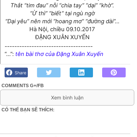
Thắt “tim đau” nỗi “chia tay” “dại” “khờ”.
“Ừ thì” “biết” tại ngù ngờ
“Dại yêu” nên mới “hoang mơ” “đường dài”...
Hà Nội, chiều 09.10.2017
ĐẶNG XUÂN XUYẾN
------------------------------------
“…”:
tên bài thơ của Đặng Xuân Xuyến
Tò he & Phượng ơi- Đặng Xuân Xuyến - Góc kỷ niệm Phố núi
và bạn bè. Chút gì để nhớ!
Share
COMMENTS G+/FB
0 Comment:
CÓ THỂ BẠN SẼ THÍCH: