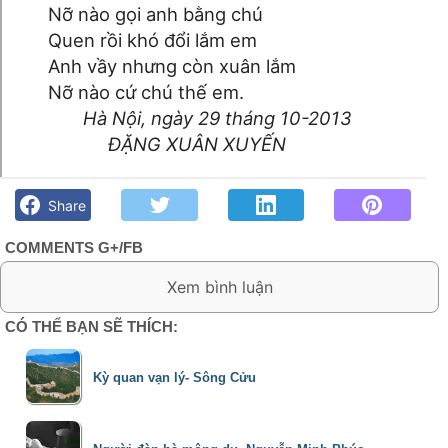
Nỡ nào gọi anh bằng chú
Quen rồi khó đổi lắm em
Anh vầy nhưng còn xuân lắm
Nỡ nào cứ chú thế em.
Hà Nội, ngày 29 tháng 10-2013
ĐẶNG XUÂN XUYẾN
Nỡ nào thế em- Đặng Xuân Xuyến - Góc kỷ niệm Phố núi và
bạn bè. Chút gì để nhớ!
Share
COMMENTS G+/FB
0 Comment:
CÓ THỂ BẠN SẼ THÍCH:
Kỳ quan vạn lý- Sông Cửu