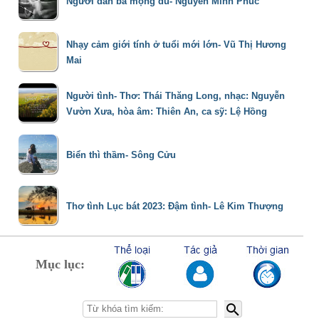
Người đàn bà mộng du- Nguyễn Minh Phúc
Nhạy cảm giới tính ở tuổi mới lớn- Vũ Thị Hương
Mai
Người tình- Thơ: Thái Thăng Long, nhạc: Nguyễn
Vườn Xưa, hòa âm: Thiên An, ca sỹ: Lệ Hồng
Biển thì thầm- Sông Cửu
Thơ tình Lục bát 2023: Đậm tình- Lê Kim Thượng
Mục lục: