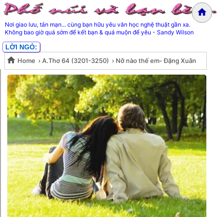
Nơi giao lưu, tản mạn... cùng bạn hữu yêu văn học nghệ thuật gần xa.
Không bao giờ quá sớm để kết bạn & quá muộn để yêu - Sandy Wilson
LỜI NGỎ:
Home
›
A.Thơ 64 (3201-3250)
›
Nỡ nào thế em- Đặng Xuân
Nỡ nào thế em- Đặng Xuân
Xuyến
Xuyến