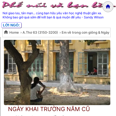
Nơi giao lưu, tản mạn... cùng bạn hữu yêu văn học nghệ thuật gần xa.
Không bao giờ quá sớm để kết bạn & quá muộn để yêu - Sandy Wilson
LỜI NGỎ:
Home
›
A.Thơ 63 (3150-3200)
›
Em về trong cơn giông & Ngày
Em về trong cơn giông & Ngày
khai trường năm cũ- Lê Thanh Hùng
khai trường năm cũ- Lê Thanh
Hùng
NGÀY KHAI TRƯỜNG NĂM CŨ