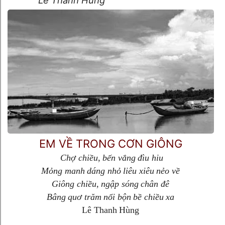
EM VỀ TRONG CƠN GIÔNG
Chợ chiều, bến vắng đìu hiu
Mỏng manh dáng nhỏ liêu xiêu nẻo về
Giông chiều, ngập sóng chân đê
Bâng quơ trăm nổi bộn bề chiều xa
Lê Thanh Hùng
Em về trong cơn giông & Ngày khai trường năm cũ- Lê Thanh