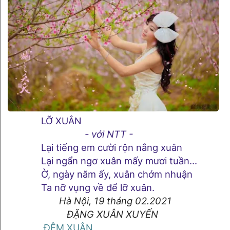
LỠ XUÂN
- với NTT -
Lại tiếng em cười rộn nắng xuân
Lại ngẩn ngơ xuân mấy mươi tuần...
Ờ, ngày năm ấy, xuân chớm nhuận
Ta nỡ vụng về để lỡ xuân.
Hà Nội, 19 tháng 02.2021
ĐẶNG XUÂN XUYẾN
ĐÊM XUÂN