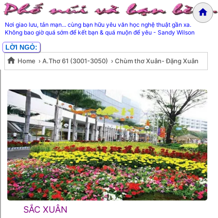
Nơi giao lưu, tản mạn... cùng bạn hữu yêu văn học nghệ thuật gần xa.
Không bao giờ quá sớm để kết bạn & quá muộn để yêu - Sandy Wilson
LỜI NGỎ:
Home
›
A.Thơ 61 (3001-3050)
›
Chùm thơ Xuân- Đặng Xuân
Chùm thơ Xuân- Đặng Xuân
Xuyến
Xuyến
SẮC XUÂN