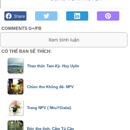
Chùm thơ Xuân- Đặng Xuân Xuyến - Góc kỷ niệm Phố núi và
bạn bè. Chút gì để nhớ!
Share
COMMENTS G+/FB
0 Comment:
CÓ THỂ BẠN SẼ THÍCH:
Thao thức Tam-Kỳ- Huy Uyên
Chùm thơ Không đề- NPV
Trang NPV ( NhuYGialai)
Bức thư tình- Cẩm Tú Cầu