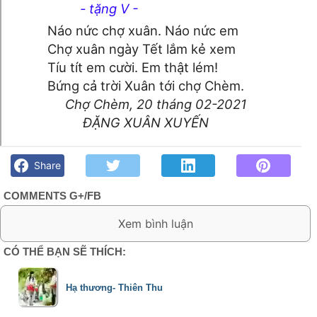
- tặng V -
Náo nức chợ xuân. Náo nức em
Chợ xuân ngày Tết lắm kẻ xem
Tíu tít em cười. Em thật lém!
Bứng cả trời Xuân tới chợ Chèm.
Chợ Chèm, 20 tháng 02-2021
ĐẶNG XUÂN XUYẾN
Chợ Xuân- Đặng Xuân Xuyến - Góc kỷ niệm Phố núi và bạn
bè. Chút gì để nhớ!
Share
COMMENTS G+/FB
0 Comment:
CÓ THỂ BẠN SẼ THÍCH:
Hạ thương- Thiên Thu