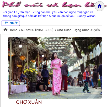
Nơi giao lưu, tản mạn... cùng bạn hữu yêu văn học nghệ thuật gần xa.
Không bao giờ quá sớm để kết bạn & quá muộn để yêu - Sandy Wilson
LỜI NGỎ:
Home
›
A.Thơ 60 (2951-3000)
›
Chợ Xuân- Đặng Xuân Xuyến
Chợ Xuân- Đặng Xuân Xuyến
CHỢ XUÂN