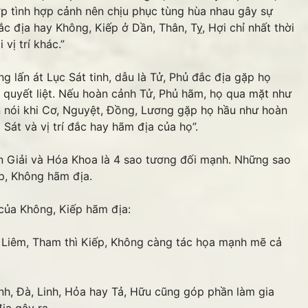
p tình hợp cảnh nên chịu phục tùng hùa nhau gây sự
 địa hay Không, Kiếp ở Dần, Thân, Tỵ, Hợi chỉ nhất thời
vị trí khác.”
 lấn át Lục Sát tinh, dẫu là Tử, Phủ đắc địa gặp họ
 quyết liệt. Nếu hoàn cảnh Tử, Phủ hãm, họ qua mặt như
 nói khi Cơ, Nguyệt, Đồng, Lương gặp họ hầu như hoàn
 Sát và vị trí đắc hay hãm địa của họ”.
iên Giải và Hóa Khoa là 4 sao tương đối mạnh. Những sao
p, Không hãm địa.
 của Không, Kiếp hãm địa:
á, Liêm, Tham thì Kiếp, Không càng tác họa mạnh mẽ cả
nh, Đà, Linh, Hỏa hay Tả, Hữu cũng góp phần làm gia