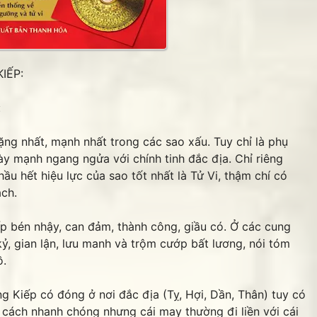
IẾP:
:
nặng nhất, mạnh nhất trong các sao xấu. Tuy chỉ là phụ
ày mạnh ngang ngửa với chính tinh đắc địa. Chỉ riêng
ầu hết hiệu lực của sao tốt nhất là Tử Vi, thậm chí có
ách.
p bén nhậy, can đảm, thành công, giầu có. Ở các cung
THANKS các 
kỷ, gian lận, lưu manh và trộm cướp bất lương, nói tóm
ồ.
g Kiếp có đóng ở nơi đắc địa (Tỵ, Hợi, Dần, Thân) tuy có
 cách nhanh chóng nhưng cái may thường đi liền với cái