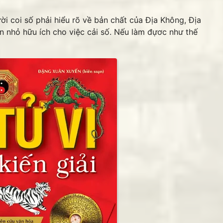
ười coi số phải hiểu rõ về bản chất của Địa Không, Địa
 nhỏ hữu ích cho việc cải số. Nếu làm đựơc như thế