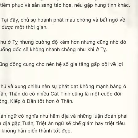
tiềm phục và sẵn sàng tác họa, nếu gặp hung tinh khác.
Tỵ. Tại đây, chủ sự hoạnh phát mau chóng và bất ngờ về
ọi được một thời gian.
 như ở Tỵ nhưng cường độ kém hơn nhưng cũng nhờ đó
 xuống dốc sẽ không nhanh chóng như khi ở Tỵ.
ũng đồng cung cho nên hệ số gia tăng gấp bội về lợi
thủ và xung chiếu nên sự phát đạt không mạnh bằng ở
Dần, Thân dù có nhiều Cát Tinh cũng là một cuộc đời
ông, Kiếp ở Dần tốt hơn ở Thân.
t án ngữ có nghĩa như hãm địa và những luận đoán phải
 địa gặp Tuần, Triệt án ngữ sẽ chế giảm hay triệt tiêu
 không hẳn biến thành tốt đẹp.