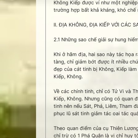
Không Kiếp được ví như một nghiệp
trường hợp bất khả kháng, khó chế n
II. ĐỊA KHÔNG, ĐỊA KIẾP VỚI CÁC 
2.1 Những sao chế giải sự hung hiể
Khi ở hãm địa, hai sao này tác họa 
tàng, chỉ giảm bớt được ít nhiều ch
đẹp của cát tinh bị Không, Kiếp làm
Kiếp, Không.
Về các chính tinh, chỉ có Tử Vi và T
Kiếp, Không. Nhưng cũng có quan đi
tinh nên nếu Sát, Phá, Liêm, Tham đ
phục lũ sát tinh giảm tác oai tác quá
Theo quan điểm của cụ Thiên Lương t
chỉ trừ có 1 Phá Quân là vị chỉ huy 