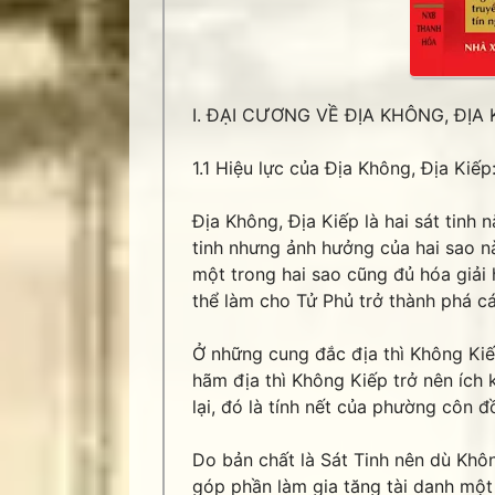
I. ĐẠI CƯƠNG VỀ ĐỊA KHÔNG, ĐỊA K
1.1 Hiệu lực của Địa Không, Địa Kiếp
Địa Không, Địa Kiếp là hai sát tinh 
tinh nhưng ảnh hưởng của hai sao n
một trong hai sao cũng đủ hóa giải h
thể làm cho Tử Phủ trở thành phá c
Ở những cung đắc địa thì Không Kiế
hãm địa thì Không Kiếp trở nên ích 
lại, đó là tính nết của phường côn đ
Do bản chất là Sát Tinh nên dù Khôn
góp phần làm gia tăng tài danh một