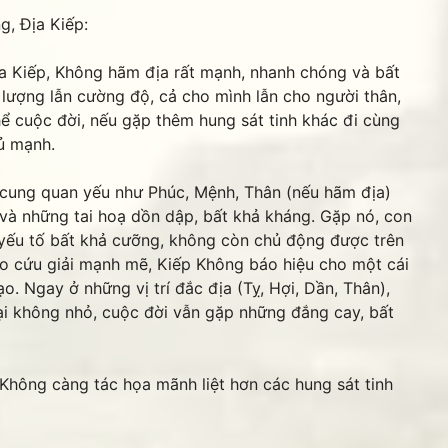
g, Địa Kiếp:
a Kiếp, Không hãm địa rất mạnh, nhanh chóng và bất
 lượng lẫn cường độ, cả cho mình lẫn cho người thân,
ể cuộc đời, nếu gặp thêm hung sát tinh khác đi cùng
ủ mạnh.
 cung quan yếu như Phúc, Mệnh, Thân (nếu hãm địa)
à những tai hoạ dồn dập, bất khả kháng. Gặp nó, con
 yếu tố bất khả cưỡng, không còn chủ động được trên
sao cứu giải mạnh mẽ, Kiếp Không báo hiệu cho một cái
o. Ngay ở những vị trí đắc địa (Tỵ, Hợi, Dần, Thân),
i không nhỏ, cuộc đời vẫn gặp những đắng cay, bất
, Không càng tác họa mãnh liệt hơn các hung sát tinh