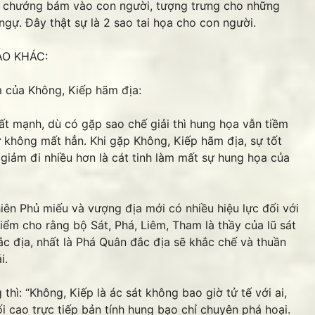
 chướng bám vào con người, tượng trưng cho những
gự. Đây thật sự là 2 sao tai họa cho con người.
SAO KHÁC:
m của Không, Kiếp hãm địa:
rất mạnh, dù có gặp sao chế giải thì hung họa vẫn tiềm
ứ không mất hẳn. Khi gặp Không, Kiếp hãm địa, sự tốt
 giảm đi nhiều hơn là cát tinh làm mất sự hung họa của
hiên Phủ miếu và vượng địa mới có nhiều hiệu lực đối với
ểm cho rằng bộ Sát, Phá, Liêm, Tham là thầy của lũ sát
ắc địa, nhất là Phá Quân đắc địa sẽ khắc chế và thuần
i.
hì: “Không, Kiếp là ác sát không bao giờ tử tế với ai,
tối cao trực tiếp bản tính hung bạo chỉ chuyên phá hoại.