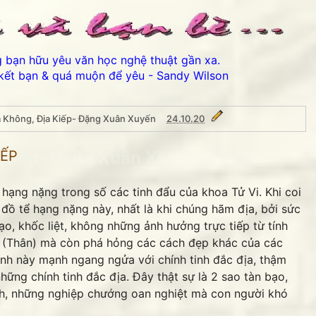
ng bạn hữu yêu văn học nghệ thuật gần xa.
kết bạn & quá muộn để yêu - Sandy Wilson
a Không, Địa Kiếp- Đặng Xuân Xuyến
24.10.20
a Kiếp- Đặng Xuân Xuyến
IẾP
h hạng nặng trong số các tinh đẩu của khoa Tử Vi. Khi coi
 đồ tể hạng nặng này, nhất là khi chúng hãm địa, bởi sức
ạo, khốc liệt, không những ảnh hưởng trực tiếp từ tính
h (Thân) mà còn phá hỏng các cách đẹp khác của các
inh này mạnh ngang ngửa với chính tinh đắc địa, thậm
Thân ái chào các bạ
ững chính tinh đắc địa. Đây thật sự là 2 sao tàn bạo,
nh, những nghiệp chướng oan nghiệt mà con người khó