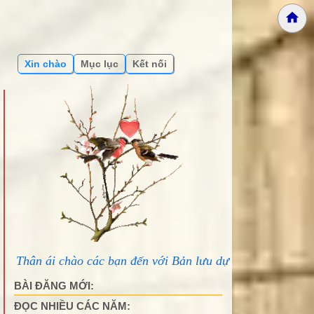
Xin chào
Mục lục
Kết nối
n đến với Bản lưu dự phòng Phố núi và bạn bè...
BÀI ĐĂNG MỚI:
ĐỌC NHIỀU CÁC NĂM: