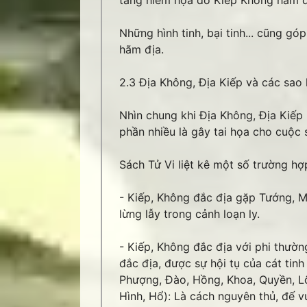
tăng hiểm họa do Kiếp Không hãm đ
Những hình tinh, bại tinh... cũng g
hãm địa.
2.3 Địa Không, Địa Kiếp và các sao 
Nhìn chung khi Địa Không, Địa Kiếp 
phần nhiều là gây tai họa cho cuộc 
Sách Tử Vi liệt kê một số trường hợ
- Kiếp, Không đắc địa gặp Tướng, Mã
lừng lẫy trong cảnh loạn ly.
- Kiếp, Không đắc địa với phi thườ
đắc địa, được sự hội tụ của cát tinh
Phượng, Đào, Hồng, Khoa, Quyền, Lộc
Hình, Hổ): Là cách nguyên thủ, đế v