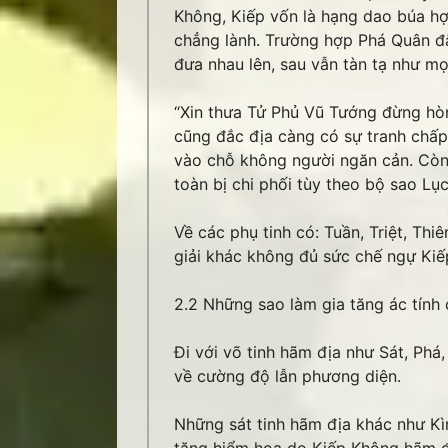
Không, Kiếp vốn là hạng dao búa hợ
chẳng lành. Trường hợp Phá Quân đắc
đưa nhau lên, sau vẫn tàn tạ như mọi 
“Xin thưa Tử Phủ Vũ Tướng đừng hòng
cũng đắc địa càng có sự tranh chấp
vào chỗ không người ngăn cản. Còn
toàn bị chi phối tùy theo bộ sao Lục
Về các phụ tinh có: Tuần, Triệt, Th
giải khác không đủ sức chế ngự Kiế
2.2 Những sao làm gia tăng ác tính
Đi với võ tinh hãm địa như Sát, Ph
về cường độ lẫn phương diện.
Những sát tinh hãm địa khác như Kì