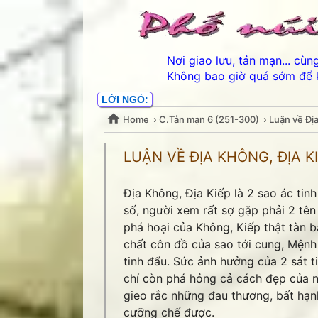
Nơi giao lưu, tản mạn... cù
Không bao giờ quá sớm để 
LỜI NGỎ:
Home
›
C.Tản mạn 6 (251-300)
›
Luận về Đị
Luận về Địa Không, Đị
LUẬN VỀ ĐỊA KHÔNG, ĐỊA K
Địa Không, Địa Kiếp là 2 sao ác tin
số, người xem rất sợ gặp phải 2 tên
phá hoại của Không, Kiếp thật tàn b
chất côn đồ của sao tới cung, Mện
tinh đẩu. Sức ảnh hưởng của 2 sát t
chí còn phá hỏng cả cách đẹp của nh
gieo rắc những đau thương, bất hạ
cưỡng chế được.