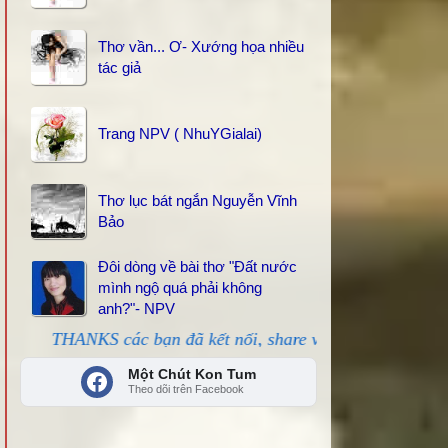
Thơ vần... Ơ- Xướng họa nhiều
tác giả
Trang NPV ( NhuYGialai)
Thơ lục bát ngắn Nguyễn Vĩnh
Bảo
Đôi dòng về bài thơ "Đất nước
mình ngộ quá phải không
anh?"- NPV
bạn đã kết nối, share và like ủng hộ!
Một Chút Kon Tum
Theo dõi trên Facebook