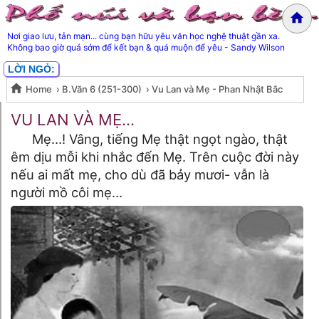
Nơi giao lưu, tản mạn... cùng bạn hữu yêu văn học nghệ thuật gần xa.
Không bao giờ quá sớm để kết bạn & quá muộn để yêu - Sandy Wilson
LỜI NGỎ:
Home
›
B.Văn 6 (251-300)
›
Vu Lan và Mẹ - Phan Nhật Bắc
Vu Lan và Mẹ - Phan Nhật Bắc
VU LAN VÀ MẸ...
Mẹ…! Vâng, tiếng Mẹ thật ngọt ngào, thật
êm dịu mỗi khi nhắc đến Mẹ. Trên cuộc đời này
nếu ai mất mẹ, cho dù đã bảy mươi- vẫn là
người mồ côi mẹ…