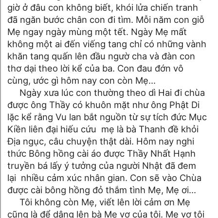
giờ ở đâu con không biết, khói lửa chiến tranh
đã ngăn bước chân con đi tìm. Mỗi năm con giỗ
Mẹ ngay ngày mùng một tết. Ngày Mẹ mất
không một ai đến viếng tang chỉ có những vành
khăn tang quấn lên đầu ngườ cha và đàn con
thơ dại theo lời kể của ba. Con đau đớn vô
cùng, ước gì hôm nay con còn Mẹ…
Ngày xưa lúc con thường theo dì Hai đi chùa
được ông Thầy có khuôn mặt như ông Phật Di
lặc kể rằng Vu lan bắt nguồn từ sự tích đức Mục
Kiền liên đại hiếu cứu mẹ là bà Thanh đề khỏi
Địa ngục, câu chuyện thật dài. Hôm nay nghi
thức Bông hồng cài áo được Thầy Nhất Hạnh
truyền bá lấy ý tưởng của người Nhật đã đem
lại nhiều cảm xúc nhân gian. Con sẽ vào Chùa
được cài bông hồng đỏ thắm tình Mẹ, Mẹ ơi…
Tôi không còn Mẹ, viết lên lời cảm ơn Mẹ
cũng là để dâng lên bà Mẹ vợ của tôi. Mẹ vợ tôi