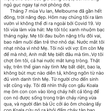
ngủ gục ngay tại nơi phòng đợi.
Tháng 7 mùa Vu lan, Melbourne đã gần hết
đông, trời nắng đẹp. Hôm nay chúng tôi ra làm
vườn vì không thể đi ra ngoài bởi Covid 19. Vợ
tôi vừa làm vừa hát: Mẹ tôi tóc xanh nhuộm bạc
tháng ngày. Mẹ tôi đau buồn nặng trĩu đôi vai,
bao năm nuôi đàn trẻ thơ nhỏ dại. Nước mắt tôi
nhạt nhòa vì nhớ Mẹ. Tôi nói với vợ: Em còn Mẹ
để mà nhớ, Anh mất Mẹ biết đâu mà tìm..Vợ tôi
chợt ôm tôi, cả hai nước mắt lưng tròng. Thật
vậy, trên thế gian này tình Mẹ bất diệt, bao la,
không bút mực nào diễn tả, không ngôn từ nào
đủ vinh danh tình Mẹ. Từ người cho đến sinh
vật cũng vậy. Tôi đã nhìn thấy con gấu Koala
mẹ ôm con con vào lòng cháy hết cả lông để
con nó được sống trong trận cháy rừng vừa
qua, và người đàn bà Úc cởi áo ôm choàng lấy
con Koala cứu nó ra khỏi đấm cháy tàn bạo