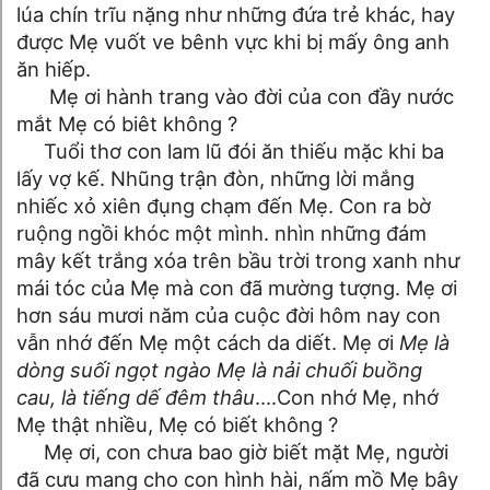
lúa chín trĩu nặng như những đứa trẻ khác, hay
được Mẹ vuốt ve bênh vực khi bị mấy ông anh
ăn hiếp.
Mẹ ơi hành trang vào đời của con đầy nước
mắt Mẹ có biêt không ?
Tuổi thơ con lam lũ đói ăn thiếu mặc khi ba
lấy vợ kế. Nhũng trận đòn, những lời mắng
nhiếc xỏ xiên đụng chạm đến Mẹ. Con ra bờ
ruộng ngồi khóc một mình. nhìn những đám
mây kết trắng xóa trên bầu trời trong xanh như
mái tóc của Mẹ mà con đã mường tượng. Mẹ ơi
hơn sáu mươi năm của cuộc đời hôm nay con
vẫn nhớ đến Mẹ một cách da diết. Mẹ ơi
Mẹ là
dòng suối ngọt ngào Mẹ là nải chuối buồng
cau, là tiếng dế đêm thâu
….Con nhớ Mẹ, nhớ
Mẹ thật nhiều, Mẹ có biết không ?
Mẹ ơi, con chưa bao giờ biết mặt Mẹ, người
đã cưu mang cho con hình hài, nấm mồ Mẹ bây