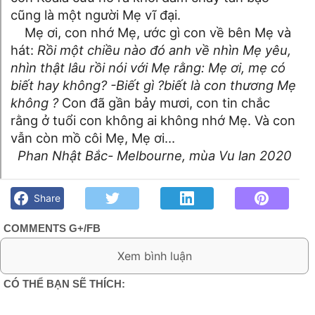
cũng là một người Mẹ vĩ đại.
Mẹ ơi, con nhớ Mẹ, ước gì con về bên Mẹ và
hát:
Rồi một chiều nào đó anh về nhìn Mẹ yêu,
nhìn thật lâu rồi nói với Mẹ rằng: Mẹ ơi, mẹ có
biết hay không? -Biết gì ?biết là con thương Mẹ
không ?
Con đã gần bảy mươi, con tin chắc
rằng ở tuổi con không ai không nhớ Mẹ. Và con
vẫn còn mồ côi Mẹ, Mẹ ơi…
Phan Nhật Bắc- Melbourne, mùa Vu lan 2020
Vu Lan và Mẹ - Phan Nhật Bắc - Góc kỷ niệm Phố núi và bạn
bè. Chút gì để nhớ!
Share
COMMENTS G+/FB
0 Comment:
CÓ THỂ BẠN SẼ THÍCH: