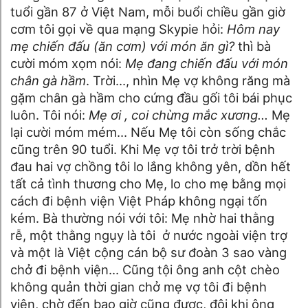
tuổi gần 87 ở Việt Nam, mỗi buổi chiều gần giờ
cơm tôi gọi về qua mạng Skypie hỏi:
Hôm nay
mẹ chiến đấu (ăn cơm) với món ăn gì?
thì bà
cười móm xọm nói:
Mẹ đang chiến đấu với món
chân gà hầm
. Trời…, nhìn Mẹ vợ không răng mà
gặm chân gà hầm cho cứng đầu gối tôi bái phục
luôn. Tôi nói:
Mẹ ơi , coi chừng mắc xương…
Mẹ
lại cười móm mém… Nếu Mẹ tôi còn sống chắc
cũng trên 90 tuổi. Khi Mẹ vợ tôi trở trời bệnh
đau hai vợ chồng tôi lo lắng không yên, dồn hết
tất cả tình thương cho Mẹ, lo cho mẹ bằng mọi
cách đi bệnh viện Việt Pháp không ngại tốn
kém. Bà thường nói với tôi: Mẹ nhờ hai thằng
rễ, một thằng ngụy là tôi ở nước ngoài viện trợ
và một là Việt cộng cán bộ sư đoàn 3 sao vàng
chở đi bệnh viện… Cũng tội ông anh cột chèo
không quản thời gian chở mẹ vợ tôi đi bệnh
viện, chờ đến bao giờ cũng được, đôi khi ông