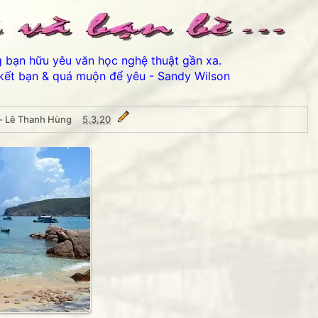
ng bạn hữu yêu văn học nghệ thuật gần xa.
kết bạn & quá muộn để yêu - Sandy Wilson
a- Lê Thanh Hùng
5.3.20
 Hùng
Thân ái chào các bạn đế