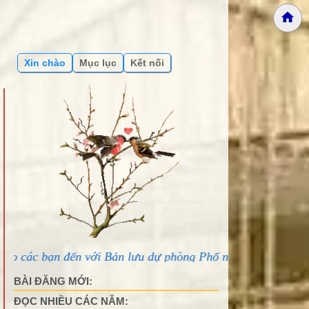
Xin chào
Mục lục
Kết nối
n với Bản lưu dự phòng Phố núi và bạn bè...
BÀI ĐĂNG MỚI:
ĐỌC NHIỀU CÁC NĂM: