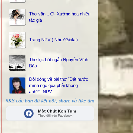
Thơ vần... Ơ- Xướng họa nhiều
tác giả
Trang NPV ( NhuYGialai)
Thơ lục bát ngắn Nguyễn Vĩnh
Bảo
Đôi dòng về bài thơ "Đất nước
mình ngộ quá phải không
anh?"- NPV
n đã kết nối, share và like ủng hộ!
Một Chút Kon Tum
Theo dõi trên Facebook