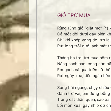
GIÓ TRỞ MÙA
Rùng rùng gió “giật mơ” (*) k
Cả một đời dưới đáy biển kh
Chỉ khi khép vòng đời trở lại
Rứt lòng trôi dưới ánh mặt tr
Tháng ba trời trở mùa nồm r
Nắng hanh hao, cong cớn bã
Em gánh cá qua triền cố thổ
Rớt ngày xưa, tiếc ngẩn tiếc
Sóng bãi ngang, chạy chiều 
Gánh trở vai, em đứng bổng
Trảng cát thân quen, sao xa 
Lối mòn xưa, gãy nhịp dỡ c