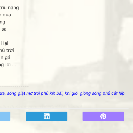
rĩu nặng
c qua
ắng
 sa
 lại
mù trời
n gái
lơi ...
--------------
, sóng giật mơ trôi phủ kín bãi, khi gió giông sóng phủ cát lấp
THANKS các bạ
iệm Phố núi và bạn bè. Chút gì để nhớ!