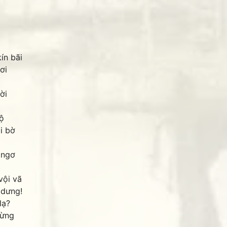
ín bãi
ơi
ời
ộ
i bờ
 ngơ
vội vã
 dưng!
lạ?
hừng