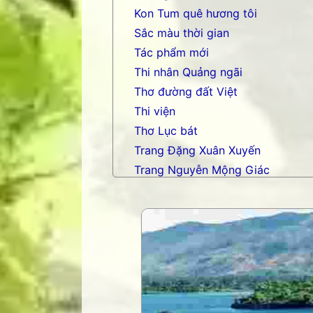
Kon Tum quê hương tôi
Sắc màu thời gian
Tác phẩm mới
Thi nhân Quảng ngãi
Thơ đường đất Việt
Thi viện
Thơ Lục bát
Trang Đặng Xuân Xuyến
Trang Nguyễn Mộng Giác
Trang nhạc Võ Tá Hân
Trang Phạm Duy
Trang thơ Hoàng Nguyên Chươn
Trang thơ Thụy Du
Trang thơ+ Luân Hoán
Trang VHNT Thanh niên
Truyện.com