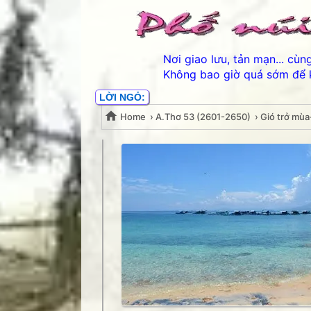
Nơi giao lưu, tản mạn... cù
Không bao giờ quá sớm để 
LỜI NGỎ:
Home
›
A.Thơ 53 (2601-2650)
›
Gió trở mù
Gió trở mùa- Lê Thanh