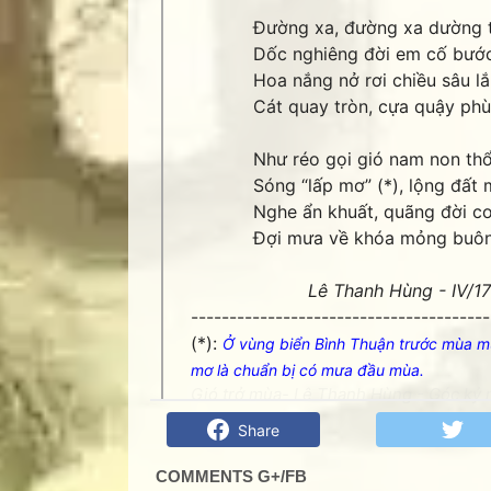
Đường xa, đường xa dường t
Dốc nghiêng đời em cố bướ
Hoa nắng nở rơi chiều sâu l
Cát quay tròn, cựa quậy phù
Như réo gọi gió nam non thổi
Sóng “lấp mơ” (*), lộng đất 
Nghe ẩn khuất, quãng đời co
Đợi mưa về khóa mỏng buông 
Lê Thanh Hùng - IV/17
---------------------------------------
(*):
Ở vùng biển Bình Thuận trước mùa mưa
mơ là chuẩn bị có mưa đầu mùa.
Gió trở mùa- Lê Thanh Hùng - Góc kỷ n
Share
COMMENTS G+/FB