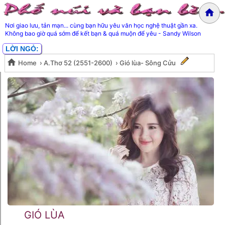
Nơi giao lưu, tản mạn... cùng bạn hữu yêu văn học nghệ thuật gần xa.
Không bao giờ quá sớm để kết bạn & quá muộn để yêu - Sandy Wilson
LỜI NGỎ:
Home
›
A.Thơ 52 (2551-2600)
›
Gió lùa- Sông Cửu
Gió lùa- Sông Cửu
GIÓ LÙA