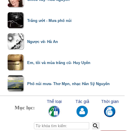
Trăng ướt - Mưa phố núi
Ngược về- Hà An
Em, tôi và mùa trăng cũ- Huy Uyên
Phố núi mưa- Thơ Mpn, nhạc Hàn Sỹ Nguyên
Mục lục: