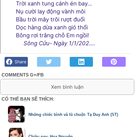
Trời xanh tung cánh én bay…
Nụ cười lay động vành môi
Bầu trời mây trôi rượt đuổi
Dọc hàng dừa xanh gió thổi
Bông rơi trắng chỗ Em ngồi!
Sông Cửu- Ngày 1/1/202....
Gió lùa- Sông Cửu - Góc kỷ niệm Phố núi và bạn bè. Chút gì
để nhớ!
Share
COMMENTS G+/FB
0 Comment:
CÓ THỂ BẠN SẼ THÍCH:
Những chiếc bình và lũ chuột- Tạ Duy Anh (ST)
Chiều nay- Hoa Nguyên