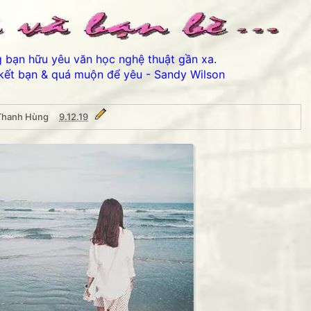
ng bạn hữu yêu văn học nghệ thuật gần xa.
kết bạn & quá muộn để yêu - Sandy Wilson
 Thanh Hùng
9.12.19
Thân ái chào các bạ