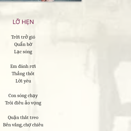
LỠ HẸN
Trời trở gió
Quẩn bờ
Lạc sóng
Em đánh rơi
Thảng thốt
Lời yêu
Con sóng chạy
Trôi điều ảo vọng
Quặn thắt treo
Bến vắng, chợ chiều