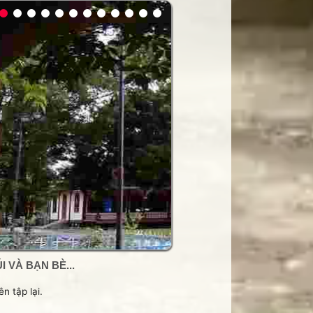
 VÀ BẠN BÈ...
n tập lại.