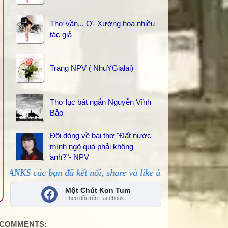
Thơ vần... Ơ- Xướng họa nhiều
tác giả
Trang NPV ( NhuYGialai)
Thơ lục bát ngắn Nguyễn Vĩnh
Bảo
Đôi dòng về bài thơ "Đất nước
mình ngộ quá phải không
anh?"- NPV
 bạn đã kết nối, share và like ủng hộ!
Một Chút Kon Tum
Theo dõi trên Facebook
COMMENTS: