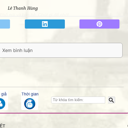
Lê Thanh Hùng
hố núi và bạn bè. Chút gì để nhớ!
THANKS các
KẾT