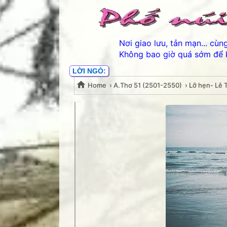
Nơi giao lưu, tản mạn... cù
Không bao giờ quá sớm để 
LỜI NGỎ:
Home
›
A.Thơ 51 (2501-2550)
›
Lỡ hẹn- Lê
Lỡ hẹn- Lê Thanh Hùng