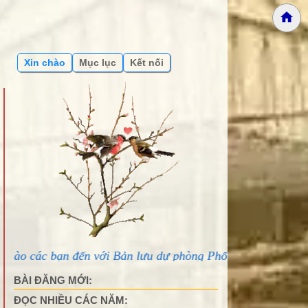
Xin chào
Mục lục
Kết nối
n đến với Bản lưu dự phòng Phố núi và bạn bè...
BÀI ĐĂNG MỚI:
ĐỌC NHIỀU CÁC NĂM: