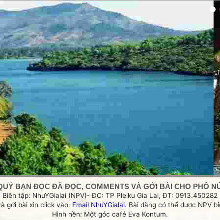
g
QUÝ BẠN ĐỌC ĐÃ ĐỌC, COMMENTS VÀ GỞI BÀI CHO PHỐ NÚI
Biên tập: NhuYGialai (NPV)- ĐC: TP Pleiku Gia Lai, ĐT: 0913.450282
và gởi bài xin click vào:
Email NhuYGialai
. Bài đăng có thể được NPV biê
Hình nền: Một góc café Eva Kontum.