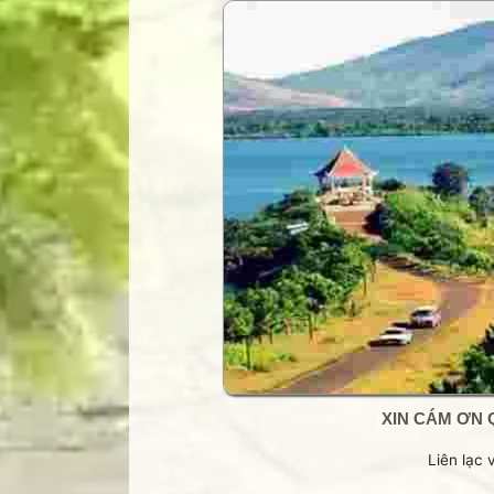
Trang Phạm Duy
Trang thơ Hoàng Nguyên Chươn
Trang thơ Thụy Du
Trang thơ+ Luân Hoán
Trang VHNT Thanh niên
Truyện.com
Văn chương Việt
XIN CÁM ƠN 
Liên lạc 