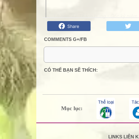
Lỡ hẹn- Lê Thanh Hùng - Góc kỷ niệm P
Share
COMMENTS G+/FB
0 Comment:
CÓ THỂ BẠN SẼ THÍCH:
Mục lục:
LINKS LIÊN 