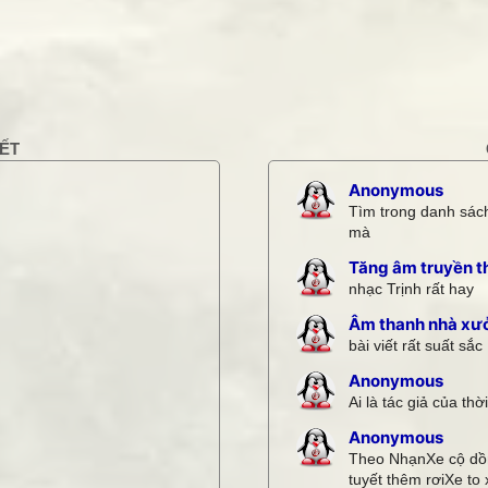
THANKS các bạn đ
KẾT
Anonymous
Tìm trong danh sách
mà
Tăng âm truyền t
nhạc Trịnh rất hay
Âm thanh nhà xư
bài viết rất suất sắc
Anonymous
Ai là tác giả của thờ
Anonymous
Theo NhạnXe cộ dồn
tuyết thêm rơiXe to x