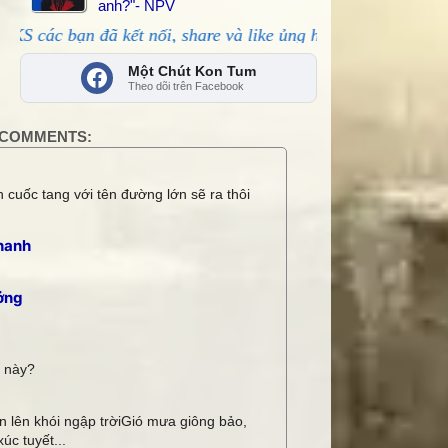
anh?"- NPV
ã kết nối, share và like ủng hộ!
Một Chút Kon Tum
Theo dõi trên Facebook
COMMENTS:
 cuốc tang với tên đường lớn sẽ ra thôi
hanh
ởng
i này?
 lên khói ngập trờiGió mưa giông bảo,
úc tuyết...