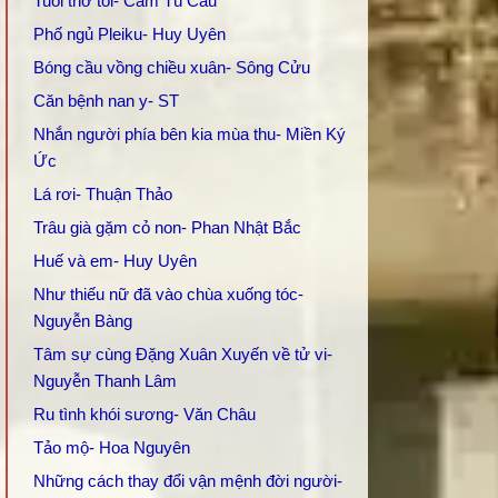
Tuổi thơ tôi- Cẩm Tú Cầu
Phố ngủ Pleiku- Huy Uyên
Bóng cầu vồng chiều xuân- Sông Cửu
Căn bệnh nan y- ST
Nhắn người phía bên kia mùa thu- Miền Ký
Ức
Lá rơi- Thuận Thảo
Trâu già gặm cỏ non- Phan Nhật Bắc
Huế và em- Huy Uyên
Như thiếu nữ đã vào chùa xuống tóc-
Nguyễn Bàng
Tâm sự cùng Đặng Xuân Xuyến về tử vi-
Nguyễn Thanh Lâm
Ru tình khói sương- Văn Châu
Tảo mộ- Hoa Nguyên
Những cách thay đổi vận mệnh đời người-