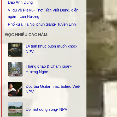
Đào Anh Dũng
Ví dụ về Pleiku- Thơ Trần Viết Dũng, diễn
ngâm: Lan Hương
Phố xưa Hà Nội phùn giăng- Tuyền Linh
ĐỌC NHIỀU CÁC NĂM:
14 tình khúc buồn muốn khóc-
NPV
Tháng chạp & Chạm xuân-
Hương Ngọc
Độc tấu Guitar nhạc bolero Việt-
NPV
Có một dòng sông- NPV