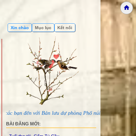
Xin chào
Mục lục
Kết nối
ới Bản lưu dự phòng Phố núi và bạn bè...
BÀI ĐĂNG MỚI: