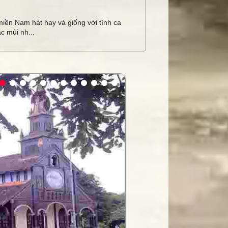
miền Nam hát hay và giống với tình ca
c mùi nh...
ay
 hội trường
hính hãng