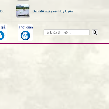
 Du
Ban-Mê ngày về- Huy Uyên