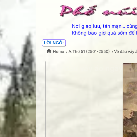
Nơi giao lưu, tản mạn... cù
Không bao giờ quá sớm để 
LỜI NGỎ:
Home
›
A.Thơ 51 (2501-2550)
›
Về đâu váy 
Về đâu váy áo ngày xư