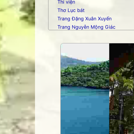
Thi viện
Thơ Lục bát
Trang Đặng Xuân Xuyến
Trang Nguyễn Mộng Giác
Trang nhạc Võ Tá Hân
Trang Phạm Duy
Trang thơ Hoàng Nguyên Chươn
Trang thơ Thụy Du
Trang thơ+ Luân Hoán
Trang VHNT Thanh niên
Truyện.com
Văn chương Việt