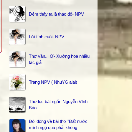
Đêm thấy ta là thác đổ- NPV
Lời tình cuối- NPV
Thơ vần... Ơ- Xướng họa nhiều
tác giả
Trang NPV ( NhuYGialai)
Thơ lục bát ngắn Nguyễn Vĩnh
Bảo
Đôi dòng về bài thơ "Đất nước
mình ngộ quá phải không