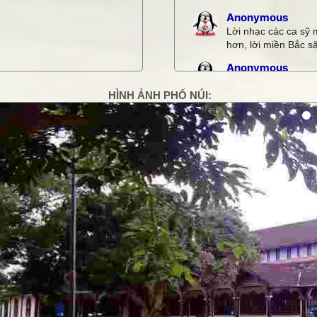
Anonymous
Lời nhạc các ca sỹ 
hơn, lời miền Bắc sặ
Anonymous
Quá hay
HÌNH ẢNH PHỐ NÚI:
Anonymous
tôi thấy nó khá là h
g
Thiết bị âm thanh
hoa dã quỳ rất đẹp
Loa hội trường c
thơ rất hay
Xem thêm bình luận