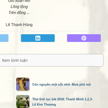
Gió xuân reo
Lồng lộng
Trên đồng ...
Lê Thanh Hùng
 - Góc kỷ niệm Phố núi và bạn bè. Chút gì để nhớ!
Còn nguyên một nỗi nhớ- Mưa phố núi
Thơ tình lục bát 2018: Thanh Minh 1,2,3-
Lê Kim Thượng