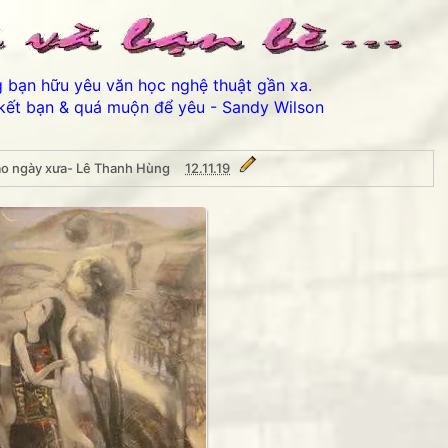
ng bạn hữu yêu văn học nghệ thuật gần xa.
kết bạn & quá muộn để yêu - Sandy Wilson
áo ngày xưa- Lê Thanh Hùng
12.11.19
a- Lê Thanh Hùng
Thân ái chào các bạn đến v