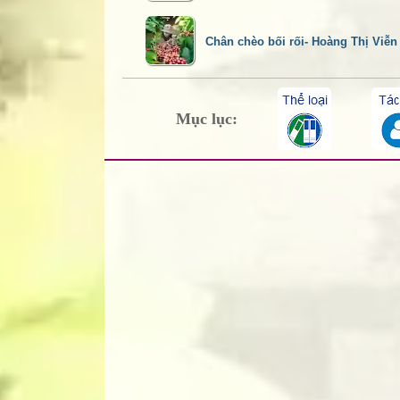
Chân chèo bối rối- Hoàng Thị Viễn
Mục lục: