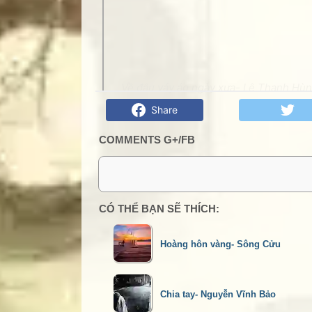
Về đâu váy áo ngày xưa- Lê Thanh Hùng
Share
COMMENTS G+/FB
0 Comment:
CÓ THỂ BẠN SẼ THÍCH:
Hoàng hôn vàng- Sông Cửu
Chia tay- Nguyễn Vĩnh Bảo