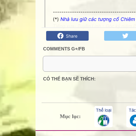
---------------------------------------
(*)
Nhà lưu giữ các tượng cổ Chiêm
Tiếng xưa- Tuyền Linh - Góc kỷ niệm P
Share
COMMENTS G+/FB
0 Comment:
CÓ THỂ BẠN SẼ THÍCH:
Mục lục: