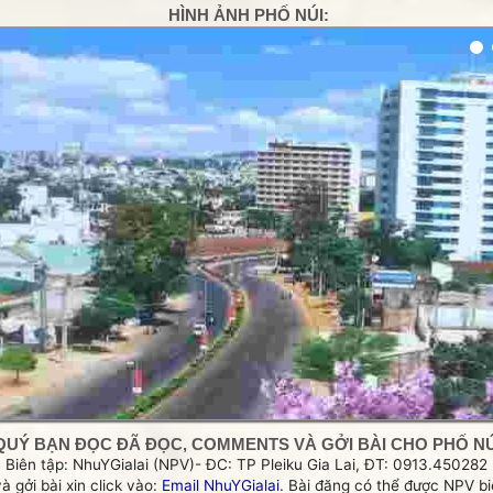
HÌNH ẢNH PHỐ NÚI:
g
QUÝ BẠN ĐỌC ĐÃ ĐỌC, COMMENTS VÀ GỞI BÀI CHO PHỐ NÚI
Biên tập: NhuYGialai (NPV)- ĐC: TP Pleiku Gia Lai, ĐT: 0913.450282
và gởi bài xin click vào:
Email NhuYGialai
. Bài đăng có thể được NPV biê