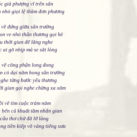
c già phượng vĩ trên sân
n nhỏ giọt lệ thầm đơn phương
i về đứng giữa sân trường
on ve nhỏ thân thương gọi hè
íu thời gian để lắng nghe
c ai gõ nhịp mà se sắt lòng
i về cõng phận long đong
n cỏ dại nằm hong sân trường
nghe từng bước yêu thương
hời gian gọi nghe chừng xa xăm
ôi về tìm cuộc trăm năm
a bến cũ khuất tầm nhân gian
câu thơ chừ đã lỡ làng
ong tiền kiếp võ vàng tiếng xưa