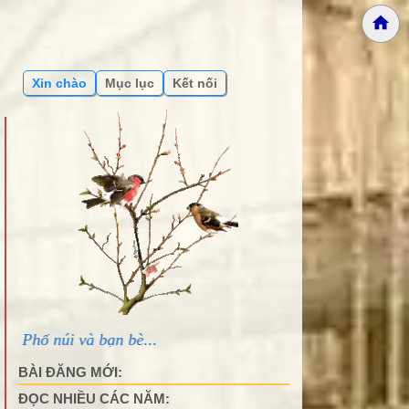
Xin chào
Mục lục
Kết nối
bạn bè...
BÀI ĐĂNG MỚI:
ĐỌC NHIỀU CÁC NĂM: