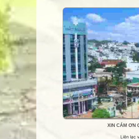
Trang Phạm Duy
Trang thơ Hoàng Nguyên Chươn
Trang thơ Thụy Du
Trang thơ+ Luân Hoán
Trang VHNT Thanh niên
Truyện.com
Văn chương Việt
XIN CÁM ƠN 
Liên lạc 