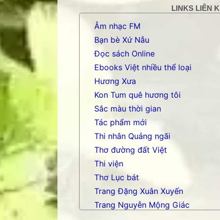
LINKS LIÊN 
Âm nhạc FM
Bạn bè Xứ Nẫu
Đọc sách Online
Ebooks Việt nhiều thể loại
Hương Xưa
Kon Tum quê hương tôi
Sắc màu thời gian
Tác phẩm mới
Thi nhân Quảng ngãi
Thơ đường đất Việt
Thi viện
Thơ Lục bát
Trang Đặng Xuân Xuyến
Trang Nguyễn Mộng Giác
Trang nhạc Võ Tá Hân