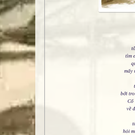
t
tìm 
q
mấy 
bới tr
Cổ 
về 
t
hỏi m