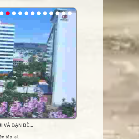
 VÀ BẠN BÈ...
n tập lại.