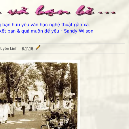
ng bạn hữu yêu văn học nghệ thuật gần xa.
kết bạn & quá muộn để yêu - Sandy Wilson
Tuyền Linh
6.11.19
Thân ái chào các bạn đến với Bản lưu dự phòng Phố núi và 