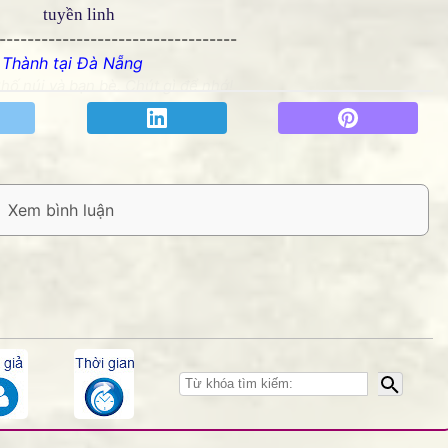
tuyền linh
----------------------------------
 Thành tại Đà Nẵng
hố núi và bạn bè. Chút gì để nhớ!