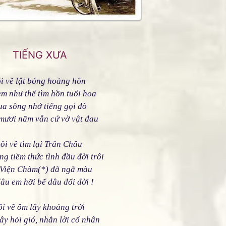
TIẾNG XƯA
ôi về lật bóng hoàng hôn
em như thể tìm hồn tuổi hoa
ua sông nhớ tiếng gọi đò
mươi năm vẫn cứ vờ vật đau
tôi về tìm lại Trân Châu
ong tiềm thức tình đầu đời trôi
Viện Chàm(*) đã ngã màu
đâu em hỡi bể dâu đổi đời !
ôi về ôm lấy khoảng trời
ây hỏi gió, nhắn lời cố nhân