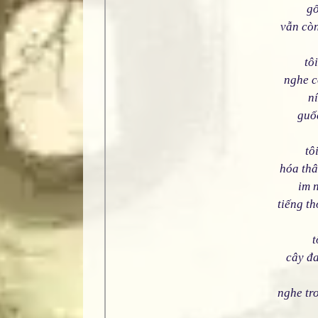
gố
vẫn cò
tô
nghe c
n
guố
tô
hóa thâ
im 
tiếng t
t
cây đ
nghe tr