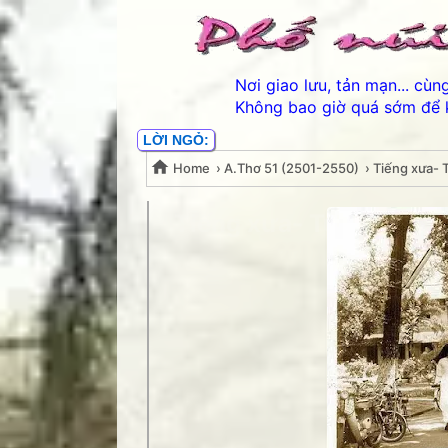
Nơi giao lưu, tản mạn... cù
Không bao giờ quá sớm để 
LỜI NGỎ:
Home
›
A.Thơ 51 (2501-2550)
›
Tiếng xưa- 
Tiếng xưa- Tuyền Linh