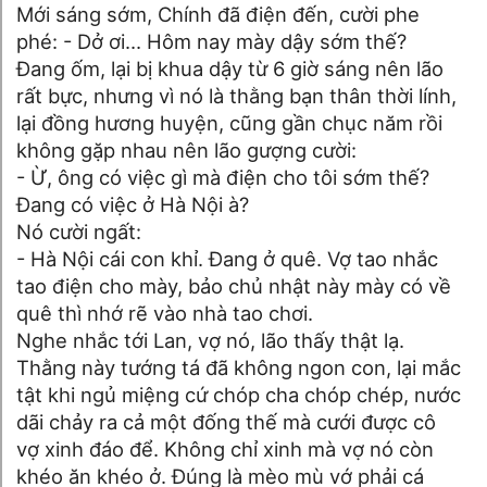
Mới sáng sớm, Chính đã điện đến, cười phe
phé: - Dở ơi… Hôm nay mày dậy sớm thế?
Đang ốm, lại bị khua dậy từ 6 giờ sáng nên lão
rất bực, nhưng vì nó là thằng bạn thân thời lính,
lại đồng hương huyện, cũng gần chục năm rồi
không gặp nhau nên lão gượng cười:
- Ừ, ông có việc gì mà điện cho tôi sớm thế?
Đang có việc ở Hà Nội à?
Nó cười ngất:
- Hà Nội cái con khỉ. Đang ở quê. Vợ tao nhắc
tao điện cho mày, bảo chủ nhật này mày có về
quê thì nhớ rẽ vào nhà tao chơi.
Nghe nhắc tới Lan, vợ nó, lão thấy thật lạ.
Thằng này tướng tá đã không ngon con, lại mắc
tật khi ngủ miệng cứ chóp cha chóp chép, nước
dãi chảy ra cả một đống thế mà cưới được cô
vợ xinh đáo để. Không chỉ xinh mà vợ nó còn
khéo ăn khéo ở. Đúng là mèo mù vớ phải cá