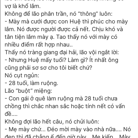
vợ là khổ lắm.
Không để lão phân trần, nó “thông” luôn:
- Mày mà cưới được con Huệ thì phúc cho mày
lắm. Nó được người được cả nết. Chịu khó và
tằn tiện lắm mày ạ. Tao thấy nó với mày có
nhiều điểm rất hợp nhau..
Thấy nó tràng giang đại hải, lão vội ngắt lời:
- Nhưng Huệ mấy tuổi? Làm gì? Ít nhất ông
cũng phải sơ sơ cho tôi biết chứ?
Nó cụt ngủn:
- 28 tuổi, làm ruộng.
Lão “buột” miệng:
- Con gái ở quê làm ruộng mà 28 tuổi chưa
chồng thì chắc nhan sắc hoặc tính nết có vấn
đề….
Không đợi lão hết câu, nó chửi luôn:
- Mẹ mày chứ... Đéo mời mày vào nhà nữa…. Nó
đẹp thì đã chẳng ế đến giờ này... Mẹ kiếp… Mày