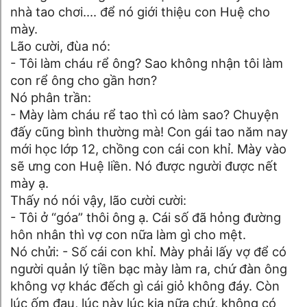
nhà tao chơi.... để nó giới thiệu con Huệ cho
mày.
Lão cười, đùa nó:
- Tôi làm cháu rể ông? Sao không nhận tôi làm
con rể ông cho gần hơn?
Nó phân trần:
- Mày làm cháu rể tao thì có làm sao? Chuyện
đấy cũng bình thường mà! Con gái tao năm nay
mới học lớp 12, chồng con cái con khỉ. Mày vào
sẽ ưng con Huệ liền. Nó được người được nết
mày ạ.
Thấy nó nói vậy, lão cười cười:
- Tôi ở “góa” thôi ông ạ. Cái số đã hỏng đường
hôn nhân thì vợ con nữa làm gì cho mệt.
Nó chửi: - Số cái con khỉ. Mày phải lấy vợ để có
người quản lý tiền bạc mày làm ra, chứ đàn ông
không vợ khác đếch gì cái giỏ không đáy. Còn
lúc ốm đau, lúc này lúc kia nữa chứ, không có