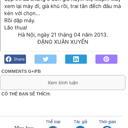
xem lại mày đi, già khú rồi, trai tân đếch đâu mà
kén với chọn…
Rồi dập máy.
Lão thua!
Hà Nội, ngày 21 tháng 04 năm 2013.
ĐẶNG XUÂN XUYẾN
Chuyện mai mối- Đặng Xuân Xuyến - Góc kỷ niệm Phố núi và
bạn bè. Chút gì để nhớ!
Share
COMMENTS G+/FB
0 Comment:
CÓ THỂ BẠN SẼ THÍCH:
Mục lục: