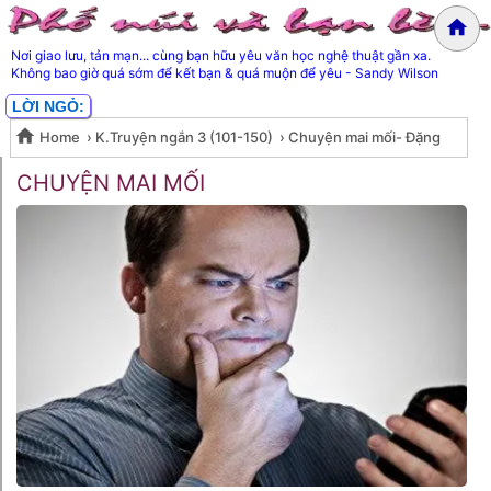
Nơi giao lưu, tản mạn... cùng bạn hữu yêu văn học nghệ thuật gần xa.
Không bao giờ quá sớm để kết bạn & quá muộn để yêu - Sandy Wilson
LỜI NGỎ:
Home
›
K.Truyện ngắn 3 (101-150)
›
Chuyện mai mối- Đặng
Chuyện mai mối- Đặng Xuân
Xuân Xuyến
CHUYỆN MAI MỐI
Xuyến