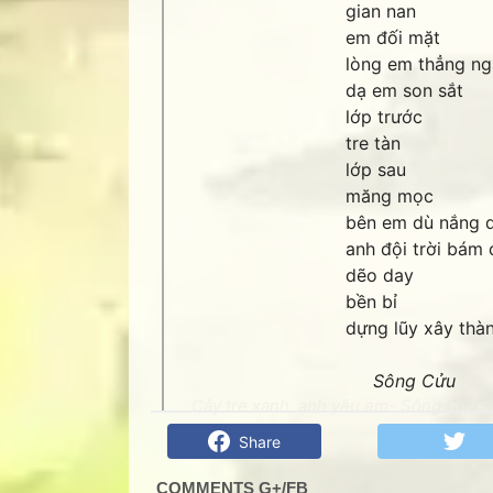
gian nan
em đối mặt
lòng em thẳng n
dạ em son sắt
lớp trước
tre tàn
lớp sau
măng mọc
bên em dù nắng 
anh đội trời bám 
dẽo day
bền bỉ
dựng lũy xây thàn
Sông Cửu
Cây tre xanh, anh yêu em- Sông Cửu - 
Share
COMMENTS G+/FB