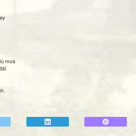
gay
dù mưa
đất
h.
Góc kỷ niệm Phố núi và bạn bè. Chút gì để nhớ!