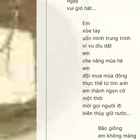
ngày
vui gió hát…
Em
xòe tay
uốn mình trung trinh
vi vu dìu dặt
em
che nắng mùa hè
em
đội mưa mùa đông
thực thể từ tim anh
em thành ngọn cờ
một thời
mời gọi người đi
biên thùy giữ nước…
Bão giông
em không màng