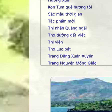
Hương Xưa
Kon Tum quê hương tôi
Sắc màu thời gian
Tác phẩm mới
Thi nhân Quảng ngãi
Thơ đường đất Việt
Thi viện
Thơ Lục bát
Trang Đặng Xuân Xuyến
Trang Nguyễn Mộng Giác
Trang nhạc Võ Tá Hân
Trang Phạm Duy
Trang thơ Hoàng Nguyên Chươn
Trang thơ Thụy Du
Trang thơ+ Luân Hoán
Trang VHNT Thanh niên