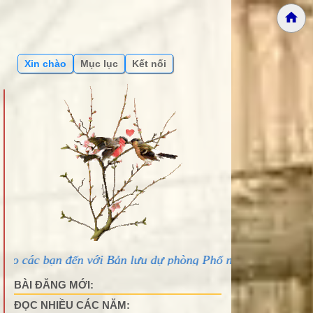
Xin chào
Mục lục
Kết nối
 với Bản lưu dự phòng Phố núi và bạn bè...
BÀI ĐĂNG MỚI:
ĐỌC NHIỀU CÁC NĂM: