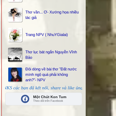
Thơ vần... Ơ- Xướng họa nhiều
tác giả
Trang NPV ( NhuYGialai)
Thơ lục bát ngắn Nguyễn Vĩnh
Bảo
Đôi dòng về bài thơ "Đất nước
mình ngộ quá phải không
anh?"- NPV
 đã kết nối, share và like ủng hộ!
Một Chút Kon Tum
Theo dõi trên Facebook