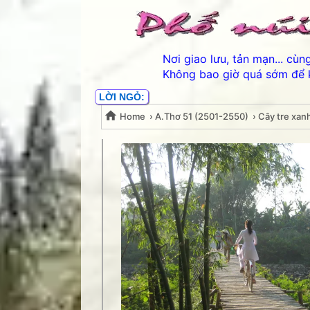
Nơi giao lưu, tản mạn... cù
Không bao giờ quá sớm để 
LỜI NGỎ:
Home
›
A.Thơ 51 (2501-2550)
›
Cây tre xan
Cây tre xanh, anh yêu