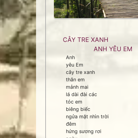
CÂY TRE XANH
ANH YÊU EM
Anh
yêu Em
cây tre xanh
thân em
mảnh mai
lá dài đài các
tóc em
biêng biếc
ngửa mặt nhìn trời
đêm
hứng sương rơi