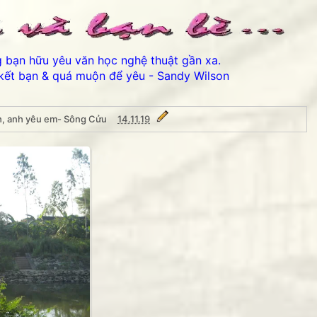
ng bạn hữu yêu văn học nghệ thuật gần xa.
kết bạn & quá muộn để yêu - Sandy Wilson
h, anh yêu em- Sông Cửu
14.11.19
 em- Sông Cửu
Thân ái chào các bạn đến