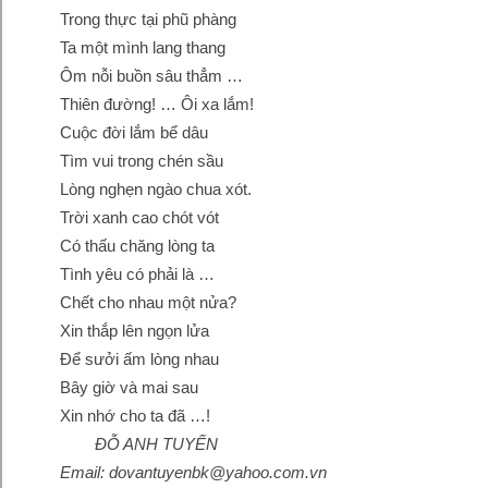
Trong thực tại phũ phàng
Ta một mình lang thang
Ôm nỗi buồn sâu thẳm …
Thiên đường! … Ôi xa lắm!
Cuộc đời lắm bể dâu
Tìm vui trong chén sầu
Lòng nghẹn ngào chua xót.
Trời xanh cao chót vót
Có thấu chăng lòng ta
Tình yêu có phải là …
Chết cho nhau một nửa?
Xin thắp lên ngọn lửa
Để sưởi ấm lòng nhau
Bây giờ và mai sau
Xin nhớ cho ta đã …!
ĐỖ ANH TUYẾN
Email: dovantuyenbk@yahoo.com.vn