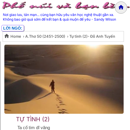
Nơi giao lưu, tản mạn... cùng bạn hữu yêu văn học nghệ thuật gần xa.
Không bao giờ quá sớm để kết bạn & quá muộn để yêu - Sandy Wilson
LỜI NGỎ:
Home
›
A.Thơ 50 (2451-2500)
›
Tự tình (2)- Đỗ Anh Tuyến
Tự tình (2)- Đỗ Anh Tuyến
TỰ TÌNH (2)
Ta cố tìm dĩ vãng