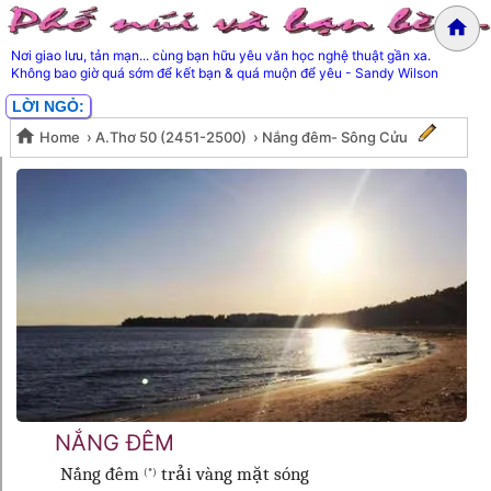
Nơi giao lưu, tản mạn... cùng bạn hữu yêu văn học nghệ thuật gần xa.
Không bao giờ quá sớm để kết bạn & quá muộn để yêu - Sandy Wilson
LỜI NGỎ:
Home
›
A.Thơ 50 (2451-2500)
›
Nắng đêm- Sông Cửu
Nắng đêm- Sông Cửu
NẮNG ĐÊM
Nắng đêm
trải vàng mặt sóng
(*)