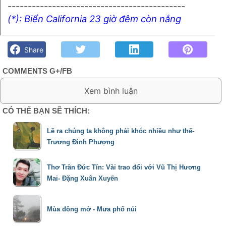
--------------------------------------------
(*): Biển California 23 giờ đêm còn nắng
Nắng đêm- Sông Cửu - Góc kỷ niệm Phố núi và bạn bè. Chút
gì để nhớ!
Share
COMMENTS G+/FB
0 Comment:
CÓ THỂ BẠN SẼ THÍCH:
Lẽ ra chúng ta không phải khóc nhiều như thế-
Trương Đình Phượng
Thơ Trần Đức Tín: Vài trao đổi với Vũ Thị Hương
Mai- Đặng Xuân Xuyến
Mùa đông mở - Mưa phố núi