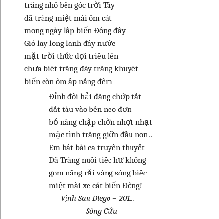
trăng nhô bên góc trời Tây
dã tràng miệt mài ôm cát
mong ngày lấp biển Đông đầy
Gió lay long lanh đáy nước
mặt trời thức đợi triều lên
chưa biết trăng đầy trăng khuyết
biển còn ôm ấp nắng đêm
Đỉnh đồi hải đăng chớp tắt
dắt tàu vào bến neo đơn
bỏ nắng chập chờn nhợt nhạt
mặc tình trăng giỡn đầu non…
Em hát bài ca truyền thuyết
Dã Tràng nuối tiếc hư không
gom nắng rải vàng sóng biếc
miệt mài xe cát biển Đông!
Vịnh San Diego – 201...
Sông Cửu